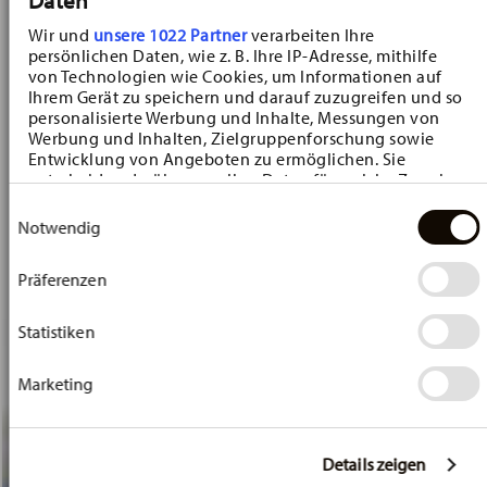
Wir und
unsere 1022 Partner
verarbeiten Ihre
persönlichen Daten, wie z. B. Ihre IP-Adresse, mithilfe
von Technologien wie Cookies, um Informationen auf
Ihrem Gerät zu speichern und darauf zuzugreifen und so
personalisierte Werbung und Inhalte, Messungen von
Werbung und Inhalten, Zielgruppenforschung sowie
Entwicklung von Angeboten zu ermöglichen. Sie
entscheiden darüber, wer Ihre Daten für welche Zwecke
nutzt. Sie können Ihre Einwilligung jederzeit über die
Einwilligungsauswahl
Cookie-Erklärung oder durch Klicken auf das Privacy
Notwendig
Trigger Symbol ändern oder widerrufen
Präferenzen
Wenn Sie es erlauben, würden wir auch gerne:
Informationen über Ihre geografische Lage
erfassen, welche bis auf einige Meter genau sein
Statistiken
können
Ihr Gerät durch aktives Scannen nach bestimmten
Marketing
Merkmalen (Fingerprinting) identifizieren
Erfahren Sie mehr darüber, wie Ihre persönlichen Daten
verarbeitet werden, und legen Sie Ihre Präferenzen im
Abschnitt Einzelheiten
fest.
Details zeigen