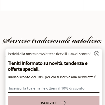
Servizio tradizionale natalizio:
l'iconica campana natalizia
Iscriviti alla nostra newsletter e ricevi il 10% di sconto!
di Hutschenreuther
Tieniti informato su novità, tendenze e
offerte speciali.
1
Buono sconto del 10% per chi si iscrive alla newsletter
Dal 1978 Hutschenreuther lancia
ogni anno una nuova
Insert your email to register for the newsletters
campana natalizia
, che non solo è diventata un oggetto
da collezione molto apprezzato, ma rappresenta anche un
pezzo iconico in porcellana del marchio Hutschenreuther.
i
ISCRIVITI