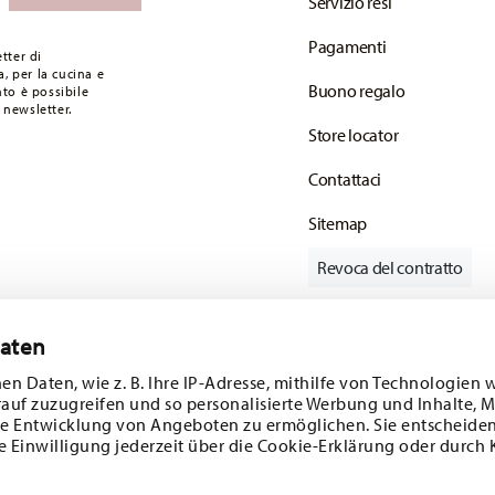
Servizio resi
Pagamenti
tter di
, per la cucina e
Buono regalo
to è possibile
 newsletter.
Store locator
Contattaci
Sitemap
Revoca del contratto
Daten
Tieniti informato
en Daten, wie z. B. Ihre IP-Adresse, mithilfe von Technologien 
rauf zuzugreifen und so personalisierte Werbung und Inhalte,
e Entwicklung von Angeboten zu ermöglichen. Sie entscheiden
e Einwilligung jederzeit über die Cookie-Erklärung oder durch 
ferte speciali.