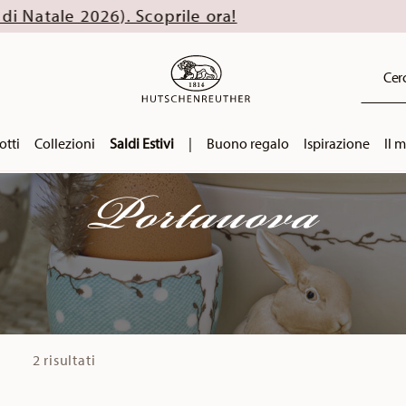
). Scoprile ora!
Cerc
otti
Collezioni
Saldi Estivi
|
Buono regalo
Ispirazione
Il 
Portauova
2 risultati