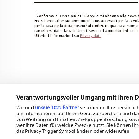
i
Confermo di avere piú di 16 anni e mi abbono alla newsle
Hutschenreuther sui temi porcellane, accessori per la tavola
per la casa della ditta Rosenthal GmbH. In qualsiasi momen
cancellarsi dalla Newsletter attraverso l´apposito link nella
Ulteriori informazioni su:
Privacy dati
.
Verantwortungsvoller Umgang mit Ihren 
Wir und
unsere 1022 Partner
verarbeiten Ihre persönlich
um Informationen auf Ihrem Gerät zu speichern und da
Iscriviti alla nostra newsletter e ricevi il 10% di sconto!
von Werbung und Inhalten, Zielgruppenforschung sowi
wer Ihre Daten für welche Zwecke nutzt. Sie können Ihr
Tieniti informato su novità, tendenze e of
das Privacy Trigger Symbol ändern oder widerrufen
1
Buono sconto del 10% per chi si iscrive alla newsletter