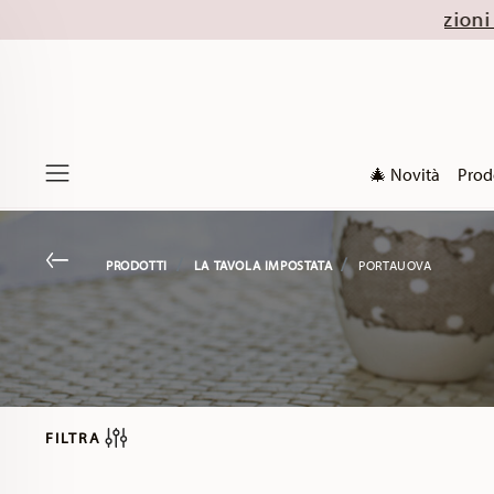
a fino al 32% (escluse le collezioni di Natale 2026
🎄 Novità
Prod
Menu
Go back
PRODOTTI
LA TAVOLA IMPOSTATA
PORTAUOVA
FILTRA