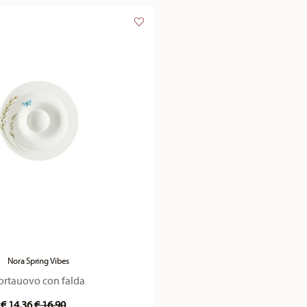
Nora Spring Vibes
ortauovo con falda
Price reduced from
to
€ 14,36
€ 16,90