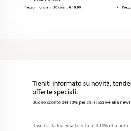
Prezzo migliore in 30 giorni:
€ 19,90
Prezz
Services
Footer
Tieniti informato su novità, tende
offerte speciali.
Buono sconto del 10% per chi si iscrive alla news
Insert your email to register for the newsletters