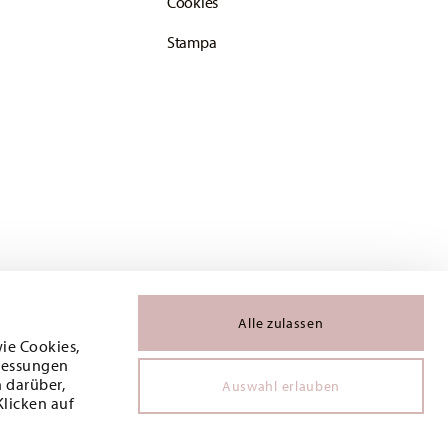
Cookies
Stampa
Alle zulassen
wie Cookies,
 Messungen
 darüber,
Auswahl erlauben
Klicken auf