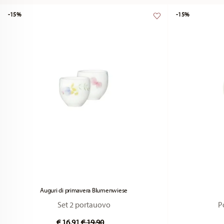
-15%
-15%
Auguri di primavera Blumenwiese
Set 2 portauovo
P
Price reduced from
to
€ 16,91
€ 19,90