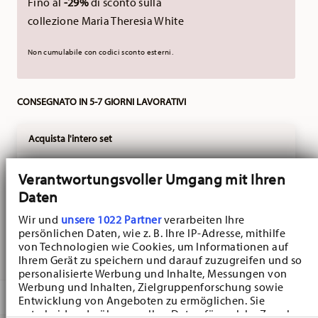
Fino al
-29%
di sconto sulla
collezione Maria Theresia White
Non cumulabile con codici sconto esterni.
CONSEGNATO IN 5-7 GIORNI LAVORATIVI
Acquista l'intero set
Nora
Verantwortungsvoller Umgang mit Ihren
Set Colazione di Pasqua
Daten
per 2, 7-pezzi set
VEDI
Price reduced from
to
€ 89,10
€ 131,30
Wir und
unsere 1022 Partner
verarbeiten Ihre
persönlichen Daten, wie z. B. Ihre IP-Adresse, mithilfe
-25%
von Technologien wie Cookies, um Informationen auf
Ihrem Gerät zu speichern und darauf zuzugreifen und so
personalisierte Werbung und Inhalte, Messungen von
Werbung und Inhalten, Zielgruppenforschung sowie
DESCRIZIONE
Entwicklung von Angeboten zu ermöglichen. Sie
entscheiden darüber, wer Ihre Daten für welche Zwecke