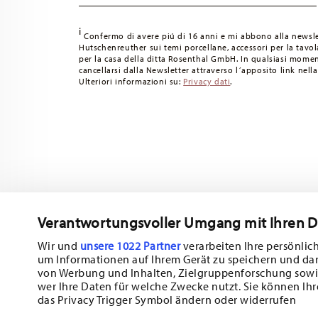
i
Confermo di avere piú di 16 anni e mi abbono alla newsle
Hutschenreuther sui temi porcellane, accessori per la tavola
per la casa della ditta Rosenthal GmbH. In qualsiasi momen
cancellarsi dalla Newsletter attraverso l´apposito link nella
Ulteriori informazioni su:
Privacy dati
.
Verantwortungsvoller Umgang mit Ihren 
Wir und
unsere 1022 Partner
verarbeiten Ihre persönlich
um Informationen auf Ihrem Gerät zu speichern und da
Iscriviti alla nostra newsletter e ricevi il 10% di sconto!
von Werbung und Inhalten, Zielgruppenforschung sowi
wer Ihre Daten für welche Zwecke nutzt. Sie können Ihr
Tieniti informato su novità, tendenze e of
das Privacy Trigger Symbol ändern oder widerrufen
1
Buono sconto del 10% per chi si iscrive alla newsletter