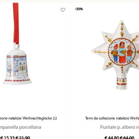
-30%
zione natalizie Weihnachtsglocke 22
Temi da collezione natalizie Wei
mpanella porcellana
Puntale p. albero n
Price reduced from
to
Price re
to
€ 15,33
€ 21,90
€ 44,80
€ 64,00