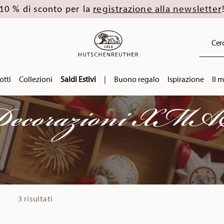
registrazione alla newsletter
10 % di sconto per la
Cerc
otti
Collezioni
Saldi Estivi
|
Buono regalo
Ispirazione
Il 
ecorazioni XM
3 risultati