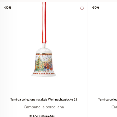
-30%
-30%
Temi da collezione natalizie Weihnachtsglocke 23
Temi da colle
Campanella porcellana
Ca
Price reduced from
to
€ 16,03
€ 22,90