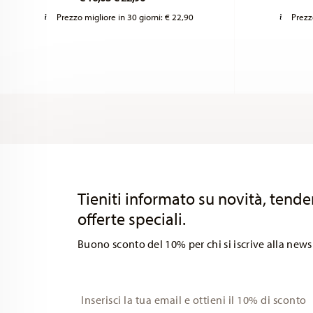
Prezzo migliore in 30 giorni:
€ 22,90
Prezz
Services
Footer
Tieniti informato su novità, tende
offerte speciali.
Buono sconto del 10% per chi si iscrive alla news
Insert your email to register for the newsletters