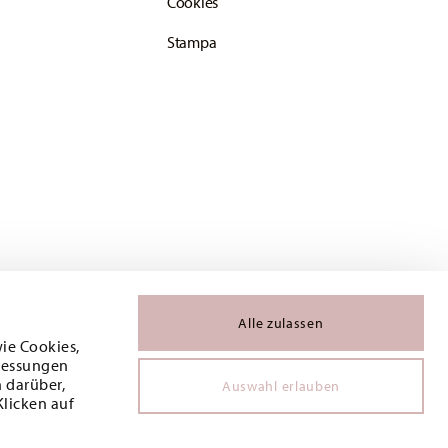
Cookies
Stampa
Alle zulassen
wie Cookies,
 Messungen
 darüber,
Auswahl erlauben
Klicken auf