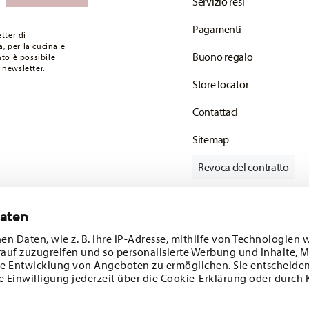
Servizio resi
Pagamenti
tter di
, per la cucina e
Buono regalo
to è possibile
 newsletter.
Store locator
Contattaci
Sitemap
Revoca del contratto
Daten
Tieniti informato
en Daten, wie z. B. Ihre IP-Adresse, mithilfe von Technologien 
rauf zuzugreifen und so personalisierte Werbung und Inhalte,
e Entwicklung von Angeboten zu ermöglichen. Sie entscheiden
e Einwilligung jederzeit über die Cookie-Erklärung oder durch 
ferte speciali.