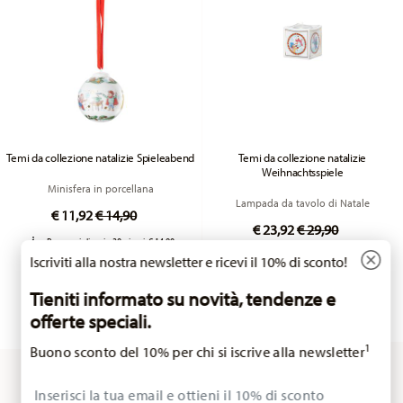
Temi da collezione natalizie Spieleabend
Temi da collezione natalizie
Weihnachtsspiele
Minisfera in porcellana
Lampada da tavolo di Natale
Price reduced from
to
€ 11,92
€ 14,90
Price reduced fr
to
€ 23,92
€ 29,90
Prezzo migliore in 30 giorni:
€ 14,90
Prezzo migliore in 30 giorni:
€ 29,90
Iscriviti alla nostra newsletter e ricevi il 10% di sconto!
AVVISAMI
AVVISAMI
Tieniti informato su novità, tendenze e
offerte speciali.
1
Buono sconto del 10% per chi si iscrive alla newsletter
Insert your email to register for the newsletters