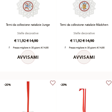
Temi da collezione natalizie Junge
Temi da collezione natalizie Mädchen
Stelle decorative
Stelle decorative
Price reduced from
to
Price reduced fr
to
€ 11,92
€ 14,90
€ 11,92
€ 14,90
Prezzo migliore in 30 giorni:
€ 14,90
Prezzo migliore in 30 giorni:
€ 14,90
AVVISAMI
AVVISAMI
-20%
-20%