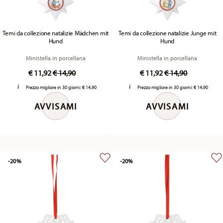
Temi da collezione natalizie Mädchen mit
Temi da collezione natalizie Junge mit
Hund
Hund
Ministella in porcellana
Ministella in porcellana
Price reduced from
to
Price reduced fr
to
€ 11,92
€ 14,90
€ 11,92
€ 14,90
Prezzo migliore in 30 giorni:
€ 14,90
Prezzo migliore in 30 giorni:
€ 14,90
AVVISAMI
AVVISAMI
-20%
-20%