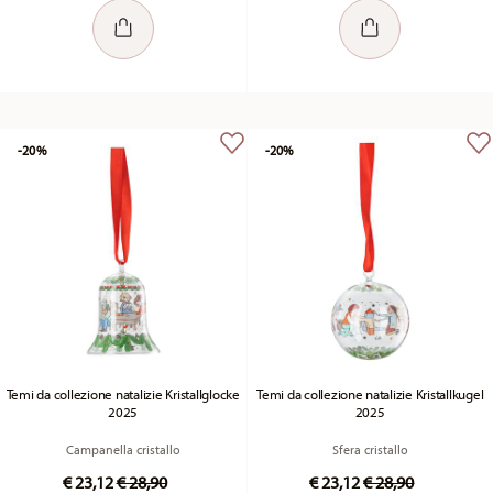
-20%
-20%
Temi da collezione natalizie Kristallglocke
Temi da collezione natalizie Kristallkugel
2025
2025
Campanella cristallo
Sfera cristallo
Price reduced from
to
Price reduced fr
to
€ 23,12
€ 28,90
€ 23,12
€ 28,90