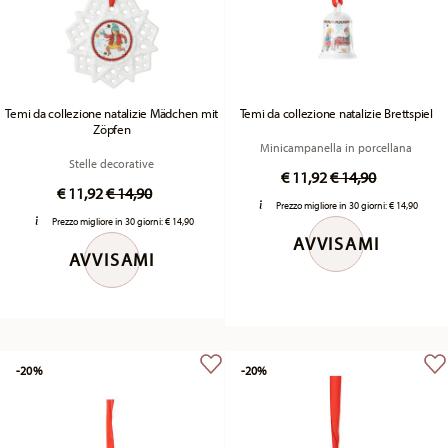
Temi da collezione natalizie Mädchen mit
Temi da collezione natalizie Brettspiel
Zöpfen
Minicampanella in porcellana
Stelle decorative
Price reduced fr
to
€ 11,92
€ 14,90
Price reduced from
to
€ 11,92
€ 14,90
Prezzo migliore in 30 giorni:
€ 14,90
Prezzo migliore in 30 giorni:
€ 14,90
AVVISAMI
AVVISAMI
-20%
-20%