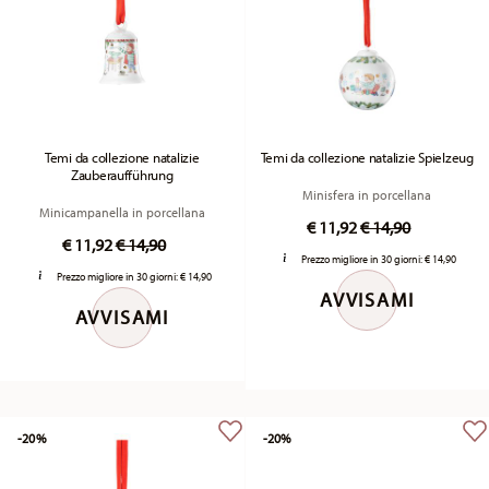
Temi da collezione natalizie
Temi da collezione natalizie Spielzeug
Zauberaufführung
Minisfera in porcellana
Minicampanella in porcellana
Price reduced fr
to
€ 11,92
€ 14,90
Price reduced from
to
€ 11,92
€ 14,90
Prezzo migliore in 30 giorni:
€ 14,90
Prezzo migliore in 30 giorni:
€ 14,90
AVVISAMI
AVVISAMI
-20%
-20%