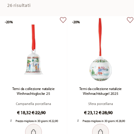
26 risultati
-20%
-20%
Temi da collezione natalizie
Temi da collezione natalizie
Weihnachtsglocke 25
Weihnachtskugel 2025
Campanella porcellana
Sfera porcellana
Price reduced from
to
Price reduced fr
to
€ 18,32
€ 22,90
€ 23,12
€ 28,90
Prezzo migliore in 30 giorni:
€ 22,90
Prezzo migliore in 30 giorni:
€ 28,90