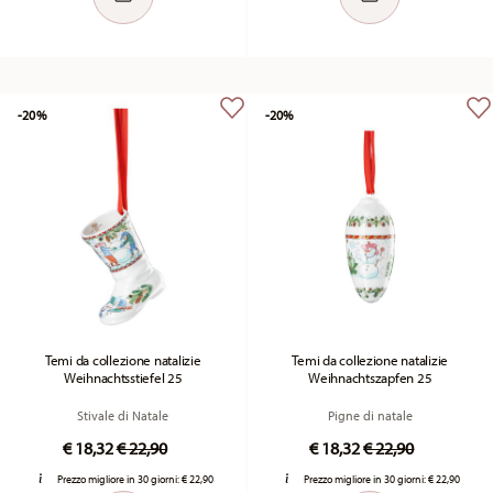
-20%
-20%
Temi da collezione natalizie
Temi da collezione natalizie
Weihnachtsstiefel 25
Weihnachtszapfen 25
Stivale di Natale
Pigne di natale
Price reduced from
to
Price reduced fr
to
€ 18,32
€ 22,90
€ 18,32
€ 22,90
Prezzo migliore in 30 giorni:
€ 22,90
Prezzo migliore in 30 giorni:
€ 22,90