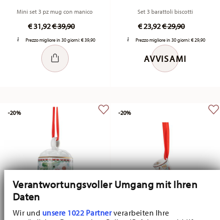
Mini set 3 pz mug con manico
Set 3 barattoli biscotti
Price reduced from
to
Price reduced fr
to
€ 31,92
€ 39,90
€ 23,92
€ 29,90
Prezzo migliore in 30 giorni:
€ 39,90
Prezzo migliore in 30 giorni:
€ 29,90
AVVISAMI
-20%
-20%
Verantwortungsvoller Umgang mit Ihren
Daten
Wir und
unsere 1022 Partner
verarbeiten Ihre