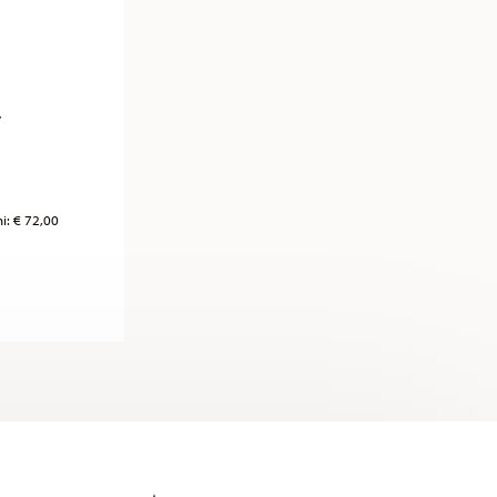
y
duced from
ni:
€ 72,00