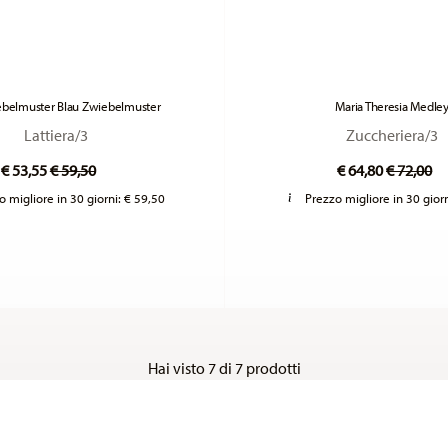
ebelmuster Blau Zwiebelmuster
Maria Theresia Medle
Lattiera/3
Zuccheriera/3
Price reduced from
to
Price re
to
€ 53,55
€ 59,50
€ 64,80
€ 72,00
o migliore in 30 giorni:
€ 59,50
Prezzo migliore in 30 gior
Hai visto 7 di 7 prodotti