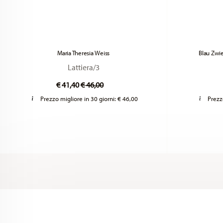
Maria Theresia Weiss
Blau Zwi
Lattiera/3
Price reduced from
to
€ 41,40
€ 46,00
Prezzo migliore in 30 giorni:
€ 46,00
Prezz
Services
Footer