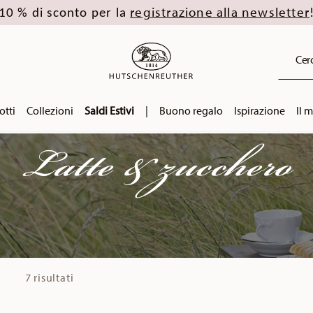
registrazione alla newsletter
10 % di sconto per la
Cerc
otti
Collezioni
Saldi Estivi
|
Buono regalo
Ispirazione
Il 
Latte & zucchero
7 risultati