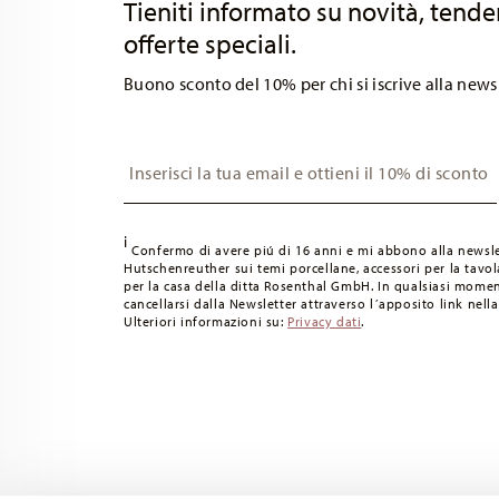
Tieniti informato su novità, tende
offerte speciali.
Buono sconto del 10% per chi si iscrive alla news
Insert your email to register for the newsletters
i
Confermo di avere piú di 16 anni e mi abbono alla newsle
Hutschenreuther sui temi porcellane, accessori per la tavola
per la casa della ditta Rosenthal GmbH. In qualsiasi momen
cancellarsi dalla Newsletter attraverso l´apposito link nella
Ulteriori informazioni su:
Privacy dati
.