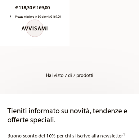
AVVISAMI
Hai visto 7 di 7 prodotti
Services
Footer
Tieniti informato su novità, tendenze e
offerte speciali.
1
Buono sconto del 10% per chi si iscrive alla newsletter
Insert your email to register for the newsletters