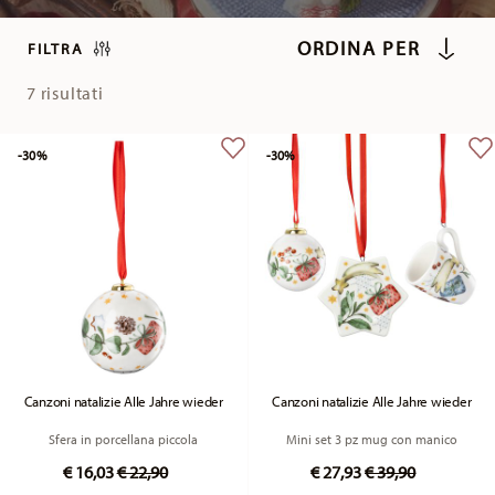
7 risultati
-30%
-30%
Canzoni natalizie Alle Jahre wieder
Canzoni natalizie Alle Jahre wieder
Sfera in porcellana piccola
Mini set 3 pz mug con manico
Price reduced from
to
Price reduced fr
to
€ 16,03
€ 22,90
€ 27,93
€ 39,90
Prezzo migliore in 30 giorni:
€ 22,90
Prezzo migliore in 30 giorni:
€ 39,90