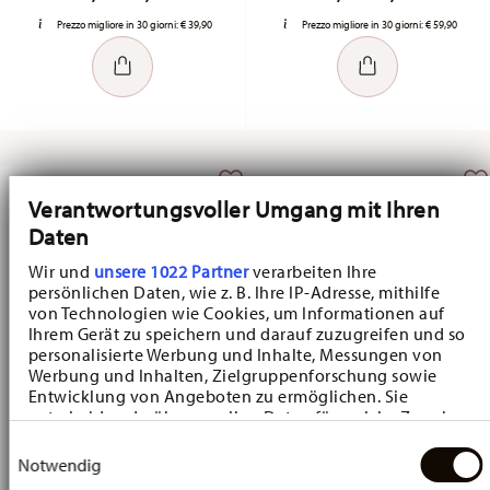
-30%
-30%
Verantwortungsvoller Umgang mit Ihren
Daten
Wir und
unsere 1022 Partner
verarbeiten Ihre
persönlichen Daten, wie z. B. Ihre IP-Adresse, mithilfe
von Technologien wie Cookies, um Informationen auf
Ihrem Gerät zu speichern und darauf zuzugreifen und so
personalisierte Werbung und Inhalte, Messungen von
Werbung und Inhalten, Zielgruppenforschung sowie
Entwicklung von Angeboten zu ermöglichen. Sie
entscheiden darüber, wer Ihre Daten für welche Zwecke
nutzt. Sie können Ihre Einwilligung jederzeit über die
Canzoni natalizie Alle Jahre wieder
Canzoni natalizie Alle Jahre wieder
Einwilligungsauswahl
Cookie-Erklärung oder durch Klicken auf das Privacy
Notwendig
Trigger Symbol ändern oder widerrufen
Set 3 barattoli biscotti
Carillon piccolo
Price reduced from
to
Price reduced fr
to
€ 20,93
€ 29,90
€ 48,93
€ 69,90
Präferenzen
Wenn Sie es erlauben, würden wir auch gerne:
Informationen über Ihre geografische Lage
Prezzo migliore in 30 giorni:
€ 29,90
Prezzo migliore in 30 giorni:
€ 69,90
erfassen, welche bis auf einige Meter genau sein
Statistiken