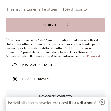
i
ISCRIVITI
i
Confermo di avere piú di 16 anni e mi abbono alla newsletter di
Hutschenreuther sui temi porcellane, accessori per la tavola, per la
cucina e per la casa della ditta Rosenthal GmbH. In qualsiasi
momento è possibile cancellarsi dalla Newsletter attraverso l
´apposito link nella newsletter. Ulteriori informazioni su:
Privacy dati
.
POSSIAMO AIUTARTI?
LEGALE E PRIVACY
Revoca del contratto
Iscriviti alla nostra newsletter e ricevi il 10% di sconto!
Tieniti informato su novità, tendenze e
Tieniti informato
offerte speciali.
1
Buono sconto del 10% per chi si iscrive alla newsletter