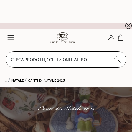
SALDI ESTIVI! Approfitta di un ulteriore 5% di sc
☀️
ACCEDI
Menu
CERCA PRODOTTI, COLLEZIONI E ALTRO...
...
NATALE
CANTI DI NATALE 2025
Canti di Natale 2025
FILTRA