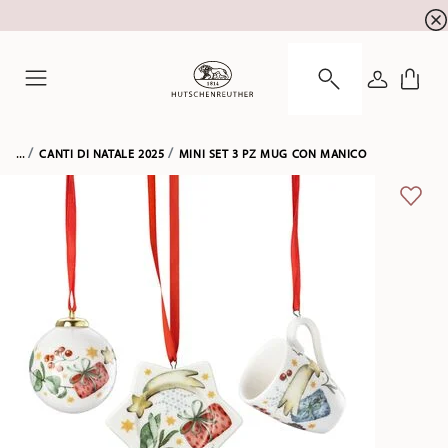
SALDI ESTIVI! Approfitta di un ulteriore 5% di sc
☀️
ACCEDI
Menu
...
CANTI DI NATALE 2025
MINI SET 3 PZ MUG CON MANICO
LISTA