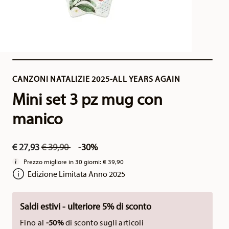
CANZONI NATALIZIE 2025-ALL YEARS AGAIN
Mini set 3 pz mug con
manico
Price reduced from
to
€ 27,93
€ 39,90
-30%
Prezzo migliore in 30 giorni:
€ 39,90
Edizione Limitata Anno 2025
Saldi estivi - ulteriore 5% di sconto
Fino al
-50%
di sconto sugli articoli