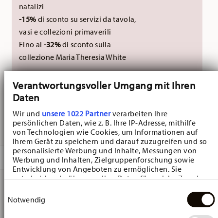
natalizi
-15%
di sconto su servizi da tavola,
vasi e collezioni primaverili
Fino al
-32%
di sconto sulla
collezione Maria Theresia White
Sono escluse le collezioni di Natale 2026. Non
Verantwortungsvoller Umgang mit Ihren
cumulabile con codici sconto esterni.
Daten
Wir und
unsere 1022 Partner
verarbeiten Ihre
persönlichen Daten, wie z. B. Ihre IP-Adresse, mithilfe
CONSEGNATO IN 5-7 GIORNI LAVORATIVI
von Technologien wie Cookies, um Informationen auf
Ihrem Gerät zu speichern und darauf zuzugreifen und so
personalisierte Werbung und Inhalte, Messungen von
DESCRIZIONE
Werbung und Inhalten, Zielgruppenforschung sowie
Entwicklung von Angeboten zu ermöglichen. Sie
entscheiden darüber, wer Ihre Daten für welche Zwecke
nutzt. Sie können Ihre Einwilligung jederzeit über die
Einwilligungsauswahl
Cookie-Erklärung oder durch Klicken auf das Privacy
Hutschenreuther Sammelserie 2025 Alle Jahre wieder
Notwendig
Trigger Symbol ändern oder widerrufen
Pendente - Ø 24,5 cm - h 10,5 cm, Porcellana