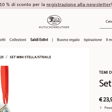
registrazione alla newsletter
10 % di sconto per la
Cerc
otti
Collezioni
Saldi Estivi
|
Buono regalo
Ispirazione
Il 
25
SET MINI STELLA/STIVALE
TEMI 
Set
€ 23,
Prezz