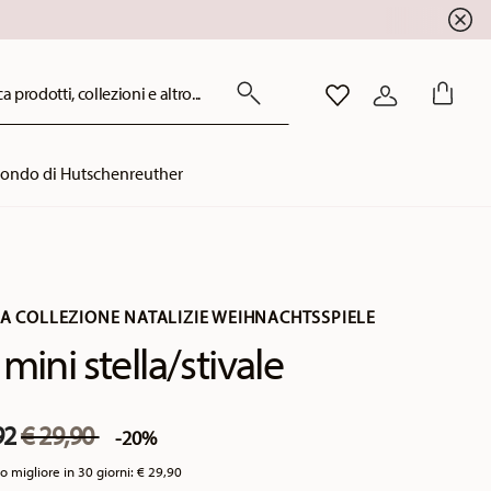
!
a prodotti, collezioni e altro...
LISTA DESIDERI
ACCEDI
mondo di Hutschenreuther
DA COLLEZIONE NATALIZIE WEIHNACHTSSPIELE
 mini stella/stivale
Price reduced from
to
92
€ 29,90
-20%
o migliore in 30 giorni:
€ 29,90