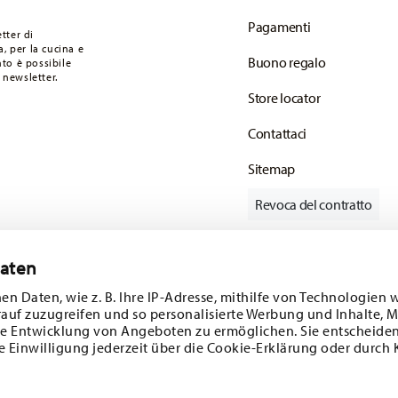
F.
Pagamenti
 articoli in stock. Puoi visualizzare i tempi di
tter di
, per la cucina e
Buono regalo
to è possibile
onsegna standard) in Italia.
 newsletter.
mail non appena il vostro pacco verrà spedito.
Store locator
Contattaci
Sitemap
Revoca del contratto
Daten
Tieniti informato
en Daten, wie z. B. Ihre IP-Adresse, mithilfe von Technologien 
rauf zuzugreifen und so personalisierte Werbung und Inhalte,
e Entwicklung von Angeboten zu ermöglichen. Sie entscheiden
e Einwilligung jederzeit über die Cookie-Erklärung oder durch 
ferte speciali.
SCOPRI TUTTI I NOSTRI BRAND