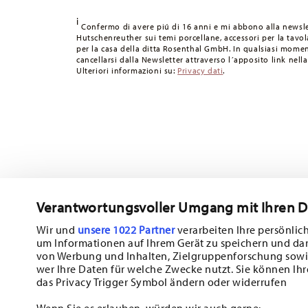
49,90 CHF, le spese di spedizione ammontano a 36,90 CH
i
Tempi di spedizione in Italia:
5-7 giorni lavorativi per gli
Confermo di avere piú di 16 anni e mi abbono alla newsle
Hutschenreuther sui temi porcellane, accessori per la tavola
consegna per altri paesi
qui
.
per la casa della ditta Rosenthal GmbH. In qualsiasi momen
Fornitore del servizio di spedizione:
Spediamo con UPS (c
cancellarsi dalla Newsletter attraverso l´apposito link nella
Ulteriori informazioni su:
Privacy dati
.
Tracciabilità
Riceverete un codice di tracciamento via e-
Resi:
Per i resi, si prega di utilizzare il nostro
servizio resi
.
Verantwortungsvoller Umgang mit Ihren 
Wir und
unsere 1022 Partner
verarbeiten Ihre persönlich
um Informationen auf Ihrem Gerät zu speichern und da
Iscriviti alla nostra newsletter e ricevi il 10% di sconto!
von Werbung und Inhalten, Zielgruppenforschung sowi
wer Ihre Daten für welche Zwecke nutzt. Sie können Ihr
Tieniti informato su novità, tendenze e of
das Privacy Trigger Symbol ändern oder widerrufen
1
Buono sconto del 10% per chi si iscrive alla newsletter
Wenn Sie es erlauben, würden wir auch gerne: