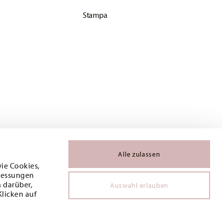
Stampa
Alle zulassen
wie Cookies,
 Messungen
 darüber,
Auswahl erlauben
Klicken auf