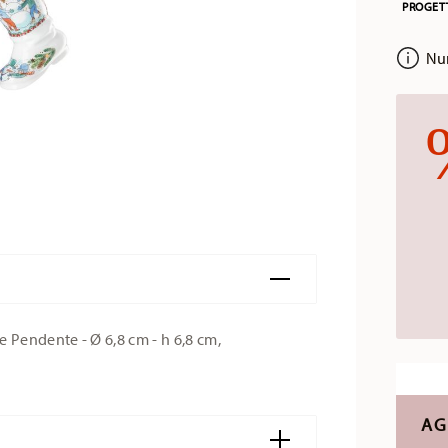
PROGET
Num
Pendente - Ø 6,8 cm - h 6,8 cm,
AG