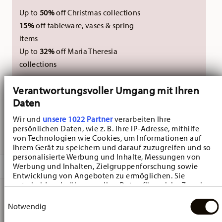
Up to
50%
off Christmas collections
15%
off tableware, vases & spring
items
Up to
32%
off Maria Theresia
collections
Excluding new Christmas collections 2026. Not
Verantwortungsvoller Umgang mit Ihren
Daten
combinable with external vouchers.
Wir und
unsere 1022 Partner
verarbeiten Ihre
persönlichen Daten, wie z. B. Ihre IP-Adresse, mithilfe
DELIVERED IN 5-7 WORKING DAYS
von Technologien wie Cookies, um Informationen auf
Ihrem Gerät zu speichern und darauf zuzugreifen und so
personalisierte Werbung und Inhalte, Messungen von
Werbung und Inhalten, Zielgruppenforschung sowie
DESCRIPTION
Entwicklung von Angeboten zu ermöglichen. Sie
entscheiden darüber, wer Ihre Daten für welche Zwecke
nutzt. Sie können Ihre Einwilligung jederzeit über die
Einwilligungsauswahl
Cookie-Erklärung oder durch Klicken auf das Privacy
Hutschenreuther Sammelkollektion 25 Weihnachtsspiele
Notwendig
Trigger Symbol ändern oder widerrufen