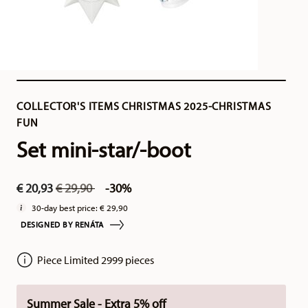
COLLECTOR'S ITEMS CHRISTMAS 2025-CHRISTMAS
FUN
Set mini-star/-boot
Price reduced from
to
€ 20,93
€ 29,90
-30%
30-day best price:
€ 29,90
DESIGNED BY RENÁTA
Piece Limited 2999 pieces
Summer Sale - Extra 5% off