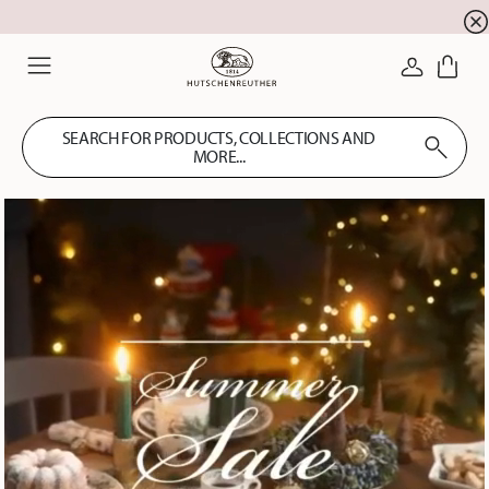
Summer SALE! Get EXTRA 5% OFF and save up to 
☀️
LOGIN
Menu
SEARCH FOR PRODUCTS, COLLECTIONS AND
MORE...