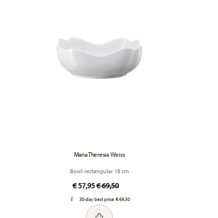
Maria Theresia Weiss
Bowl rectangular 18 cm
Price reduced from
to
€ 57,95
€ 69,50
30-day best price:
€ 69,50