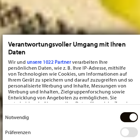
Verantwortungsvoller Umgang mit Ihren
Daten
Wir und
unsere 1022 Partner
verarbeiten Ihre
persönlichen Daten, wie z. B. Ihre IP-Adresse, mithilfe
von Technologien wie Cookies, um Informationen auf
Ihrem Gerät zu speichern und darauf zuzugreifen und so
personalisierte Werbung und Inhalte, Messungen von
Werbung und Inhalten, Zielgruppenforschung sowie
Entwicklung von Angeboten zu ermöglichen. Sie
entscheiden darüber, wer Ihre Daten für welche Zwecke
nutzt. Sie können Ihre Einwilligung jederzeit über die
Einwilligungsauswahl
Cookie-Erklärung oder durch Klicken auf das Privacy
Notwendig
Trigger Symbol ändern oder widerrufen
Präferenzen
Wenn Sie es erlauben, würden wir auch gerne: