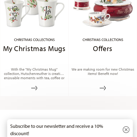
CHRISTMAS COLLECTIONS
CHRISTMAS COLLECTIONS
My Christmas Mugs
Offers
With the "My Christmas Mug"
We are making room for new Christmas
collection, Hutschenreuther is creating
items! Benefit now!
enjoyable moments with tea, coffee or
another warm drink.
Services
Footer
Stay informed about news, trends, and
Subscribe to our newsletter and receive a 10%
discount!
special offers.