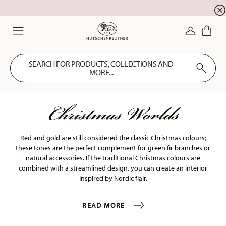
newsletter registration
10 % discount for your
!
LOGIN
Menu
SEARCH FOR PRODUCTS, COLLECTIONS AND
MORE...
Christmas Worlds
Red and gold are still considered the classic Christmas colours;
these tones are the perfect complement for green fir branches or
natural accessories. If the traditional Christmas colours are
combined with a streamlined design, you can create an interior
inspired by Nordic flair.
READ MORE