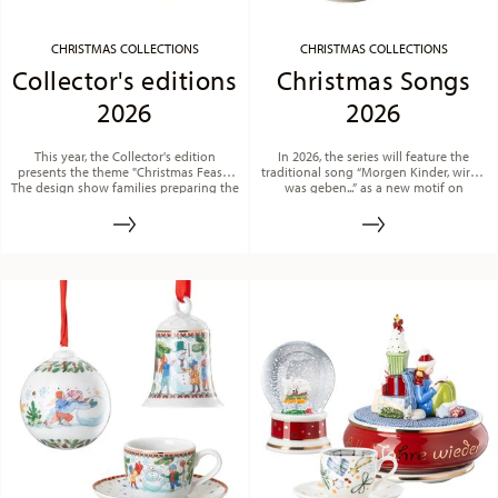
CHRISTMAS COLLECTIONS
CHRISTMAS COLLECTIONS
Collector's editions
Christmas Songs
2026
2026
This year, the Collector's edition
In 2026, the series will feature the
presents the theme "Christmas Feast".
traditional song “Morgen Kinder, wird's
The design show families preparing the
was geben...” as a new motif on
festive meal, from mixing dough and
porcelain. In addition to the song‘s
cutting out cookies to setting the table.
lyrics on the inside of the cup rims, the
filigree décor features mistletoe,
poinsettias, gifts, bows, and Christmas-
colored cookies to create a festive
atmosphere.