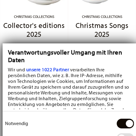
CHRISTMAS COLLECTIONS
CHRISTMAS COLLECTIONS
Collector's editions
Christmas Songs
2025
2025
In 2025, the collection presents the
In 2025, the traditional song “Alle Jahre
theme "Christmas Fun." The cheerful
wieder” (Every year again) is introduced
Verantwortungsvoller Umgang mit Ihren
designs show children playing board
as a motif on porcelain. Alongside the
Daten
and card games, as well as building
musical notes of the song, delicate
snowmen and igloos.
decorations featuring mistletoe, the
Star of Bethlehem, gifts, ribbons, and
Wir und
unsere 1022 Partner
verarbeiten Ihre
pinecones in green, blue, yellow, and
persönlichen Daten, wie z. B. Ihre IP-Adresse, mithilfe
red create a festive atmosphere.
von Technologien wie Cookies, um Informationen auf
Ihrem Gerät zu speichern und darauf zuzugreifen und so
personalisierte Werbung und Inhalte, Messungen von
Werbung und Inhalten, Zielgruppenforschung sowie
Entwicklung von Angeboten zu ermöglichen. Sie
entscheiden darüber, wer Ihre Daten für welche Zwecke
nutzt. Sie können Ihre Einwilligung jederzeit über die
Einwilligungsauswahl
Cookie-Erklärung oder durch Klicken auf das Privacy
Notwendig
Trigger Symbol ändern oder widerrufen