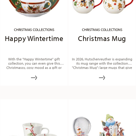
CHRISTMAS COLLECTIONS
CHRISTMAS COLLECTIONS
Happy Wintertime
Christmas Mug
With the "Happy Wintertime" gift
In 2026, Hutschenreuther is expanding
collection, you can even give this
its mug range with the collection
Christmassy, cosy mood as a gift or
"Christmas Mug": large mugs that give
enjoy it yourself.
warm drinks a festive look.