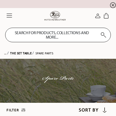
Summer SALE! Get EXTRA 5% OFF and save up to 
☀️
LOGIN
Menu
SEARCH FOR PRODUCTS, COLLECTIONS AND
MORE...
...
THE SET TABLE
SPARE PARTS
Spare Parts
FILTER