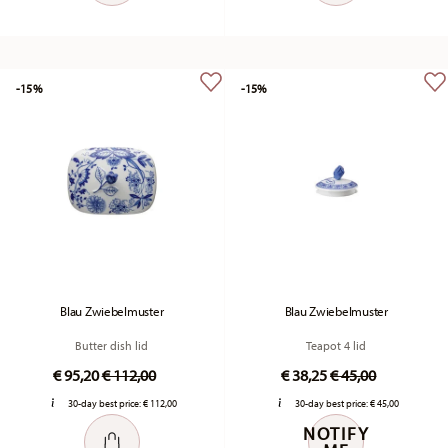
-15%
-15%
Blau Zwiebelmuster
Blau Zwiebelmuster
Butter dish lid
Teapot 4 lid
Price reduced from
to
Price reduced fr
to
€ 95,20
€ 112,00
€ 38,25
€ 45,00
30-day best price:
€ 112,00
30-day best price:
€ 45,00
NOTIFY