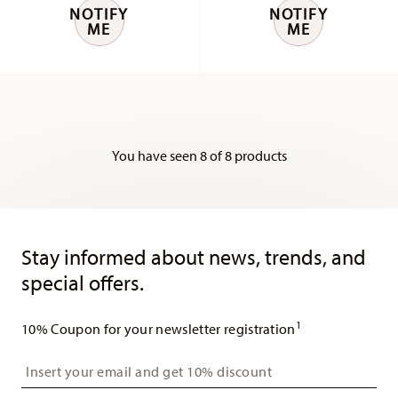
NOTIFY
NOTIFY
ME
ME
You have seen 8 of 8 products
Services
Footer
Stay informed about news, trends, and
special offers.
1
10% Coupon for your newsletter registration
Insert your email to register for the newsletters