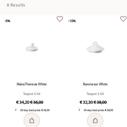
8 Results
-5%
-15%
Maria Theresia White
Baronesse White
Teapot 4 lid
Teapot 3 lid
Price reduced from
to
Price reduced fr
to
€ 34,20
€ 36,00
€ 32,30
€ 38,00
30-day best price:
€ 36,00
30-day best price:
€ 38,00