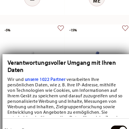
ME
-5%
-15%
Verantwortungsvoller Umgang mit Ihren
Daten
Wir und
unsere 1022 Partner
verarbeiten Ihre
persönlichen Daten, wie z. B. Ihre IP-Adresse, mithilfe
von Technologien wie Cookies, um Informationen auf
Maria Theresia White
Blau Zwiebelmuster
Ihrem Gerät zu speichern und darauf zuzugreifen und so
personalisierte Werbung und Inhalte, Messungen von
Sugar bowl 3 lid
Sugar bowl 3 lid
Werbung und Inhalten, Zielgruppenforschung sowie
Price reduced from
to
Price reduced fr
to
Entwicklung von Angeboten zu ermöglichen. Sie
€ 26,60
€ 28,00
€ 26,35
€ 31,00
entscheiden darüber, wer Ihre Daten für welche Zwecke
30-day best price:
€ 28,00
30-day best price:
€ 31,00
nutzt. Sie können Ihre Einwilligung jederzeit über die
Einwilligungsauswahl
Cookie-Erklärung oder durch Klicken auf das Privacy