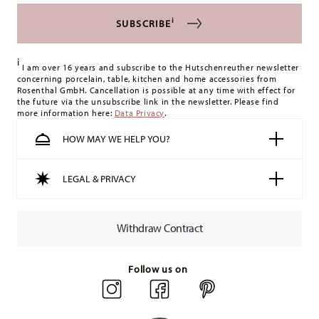
i
SUBSCRIBE
i
I am over 16 years and subscribe to the Hutschenreuther newsletter
concerning porcelain, table, kitchen and home accessories from
Rosenthal GmbH. Cancellation is possible at any time with effect for
the future via the unsubscribe link in the newsletter. Please find
more information here:
Data Privacy
.
HOW MAY WE HELP YOU?
LEGAL & PRIVACY
Withdraw Contract
Follow us on