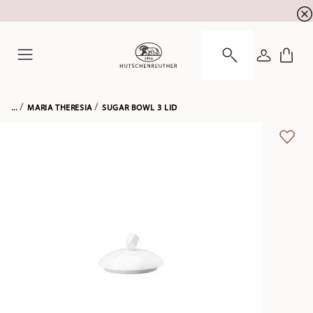
newsletter registration
10 % discount for your
!
LOGIN
Menu
...
MARIA THERESIA
SUGAR BOWL 3 LID
ADD 