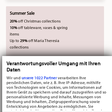
Summer Sale
20%
off Christmas collections
10%
off tableware, vases & spring
items
Up to
29%
off Maria Theresia
collections
Not combinable with external vouchers.
Verantwortungsvoller Umgang mit Ihren
Daten
NOT AVAILABLE
Wir und
unsere 1022 Partner
verarbeiten Ihre
persönlichen Daten, wie z. B. Ihre IP-Adresse, mithilfe
NOTIFY ME
von Technologien wie Cookies, um Informationen auf
Ihrem Gerät zu speichern und darauf zuzugreifen und so
personalisierte Werbung und Inhalte, Messungen von
Werbung und Inhalten, Zielgruppenforschung sowie
DESCRIPTION
Entwicklung von Angeboten zu ermöglichen. Sie
entscheiden darüber, wer Ihre Daten für welche Zwecke