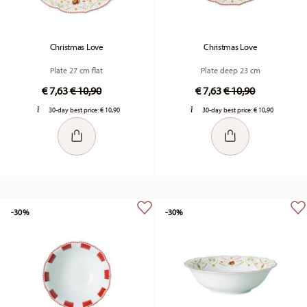
Christmas Love
Christmas Love
Plate 27 cm flat
Plate deep 23 cm
Price reduced from
to
Price reduced fro
to
€ 7,63
€ 10,90
€ 7,63
€ 10,90
30-day best price:
€ 10,90
30-day best price:
€ 10,90
-30%
-30%