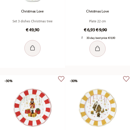
Christmas Love
Christmas Love
Set 3 dishes Christmas tree
Plate 22 cm
Price reduced fr
to
€ 49,90
€ 6,93
€ 9,90
30-day best price:
€ 9,90
-30%
-30%