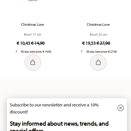
Christmas Love
Christmas Love
Bowl 17 cm
Bowl 23 cm
Price reduced from
to
Price reduced fr
to
€ 10,43
€ 14,90
€ 19,53
€ 27,90
30-day best price:
€ 14,90
30-day best price:
€ 27,90
Subscribe to our newsletter and receive a 10%
You have seen 24 of 106 products
discount!
Stay informed about news, trends, and
special offers.
MORE RESULTS