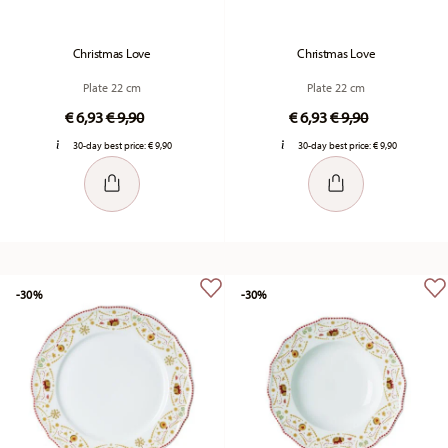
Christmas Love
Christmas Love
Plate 22 cm
Plate 22 cm
Price reduced from
to
Price reduced fr
to
€ 6,93
€ 9,90
€ 6,93
€ 9,90
30-day best price:
€ 9,90
30-day best price:
€ 9,90
-30%
-30%