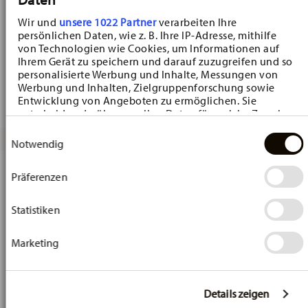
Christmas Mug
Christmas Mug
Wir und
unsere 1022 Partner
verarbeiten Ihre
Mug with handle
Mug with handle
persönlichen Daten, wie z. B. Ihre IP-Adresse, mithilfe
€ 19,90
€ 19,90
von Technologien wie Cookies, um Informationen auf
Ihrem Gerät zu speichern und darauf zuzugreifen und so
personalisierte Werbung und Inhalte, Messungen von
Werbung und Inhalten, Zielgruppenforschung sowie
Entwicklung von Angeboten zu ermöglichen. Sie
entscheiden darüber, wer Ihre Daten für welche Zwecke
nutzt. Sie können Ihre Einwilligung jederzeit über die
Einwilligungsauswahl
Cookie-Erklärung oder durch Klicken auf das Privacy
Notwendig
Trigger Symbol ändern oder widerrufen
NEW
NEW
Präferenzen
Wenn Sie es erlauben, würden wir auch gerne:
Informationen über Ihre geografische Lage
erfassen, welche bis auf einige Meter genau sein
Statistiken
können
Ihr Gerät durch aktives Scannen nach bestimmten
Marketing
Merkmalen (Fingerprinting) identifizieren
Erfahren Sie mehr darüber, wie Ihre persönlichen Daten
verarbeitet werden, und legen Sie Ihre Präferenzen im
Abschnitt Einzelheiten
fest.
Details zeigen