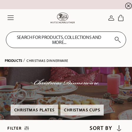
Summer SALE! Get EXTRA 5% OFF and save up to 
☀️
LOGIN
Menu
SEARCH FOR PRODUCTS, COLLECTIONS AND
MORE...
PRODUCTS
CHRISTMAS DINNERWARE
Christmas Dinnerware
CHRISTMAS PLATES
CHRISTMAS CUPS
FILTER