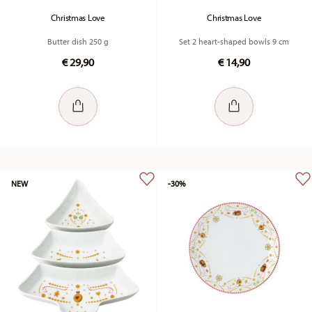
Christmas Love
Christmas Love
Butter dish 250 g
Set 2 heart-shaped bowls 9 cm
€ 29,90
€ 14,90
NEW
-30%