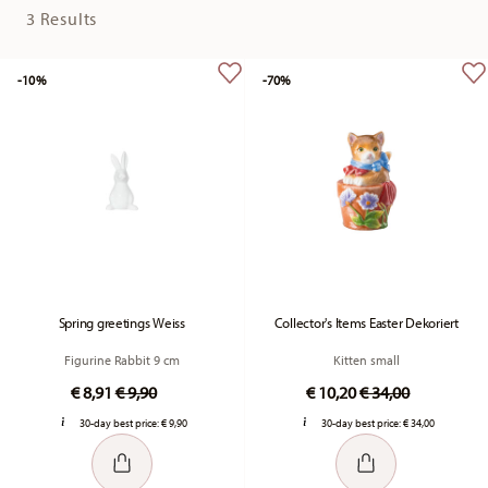
3 Results
-10%
-70%
Spring greetings Weiss
Collector's Items Easter Dekoriert
Figurine Rabbit 9 cm
Kitten small
Price reduced from
to
Price reduced fr
to
€ 8,91
€ 9,90
€ 10,20
€ 34,00
30-day best price:
€ 9,90
30-day best price:
€ 34,00