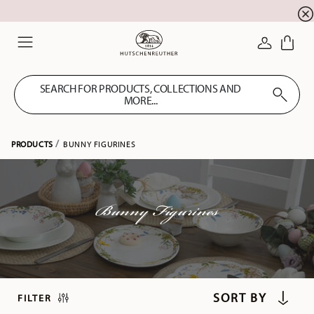
newsletter registration
10 % discount for your
!
LOGIN
Menu
SEARCH FOR PRODUCTS, COLLECTIONS AND
MORE...
PRODUCTS
BUNNY FIGURINES
Bunny Figurines
FILTER