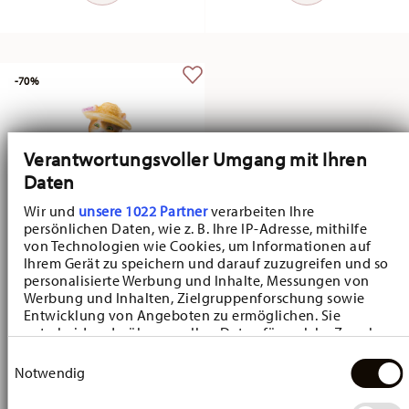
-70%
Verantwortungsvoller Umgang mit Ihren
Daten
Wir und
unsere 1022 Partner
verarbeiten Ihre
persönlichen Daten, wie z. B. Ihre IP-Adresse, mithilfe
von Technologien wie Cookies, um Informationen auf
Ihrem Gerät zu speichern und darauf zuzugreifen und so
personalisierte Werbung und Inhalte, Messungen von
Collector's Items Easter Dekoriert
Werbung und Inhalten, Zielgruppenforschung sowie
Entwicklung von Angeboten zu ermöglichen. Sie
Lady cat
entscheiden darüber, wer Ihre Daten für welche Zwecke
Price reduced from
to
€ 11,70
€ 39,00
nutzt. Sie können Ihre Einwilligung jederzeit über die
Einwilligungsauswahl
Cookie-Erklärung oder durch Klicken auf das Privacy
30-day best price:
€ 39,00
Notwendig
Trigger Symbol ändern oder widerrufen