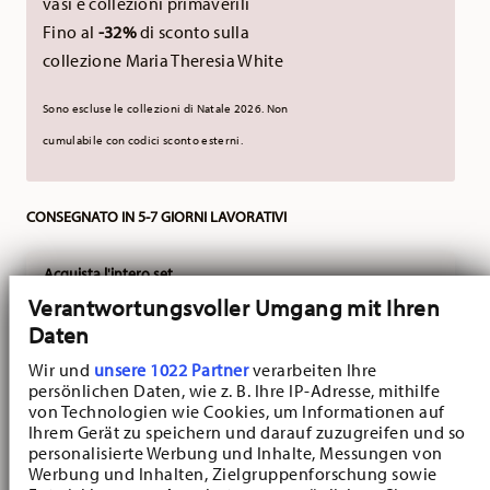
vasi e collezioni primaverili
Fino al
-32%
di sconto sulla
collezione Maria Theresia White
Sono escluse le collezioni di Natale 2026. Non
cumulabile con codici sconto esterni.
CONSEGNATO IN 5-7 GIORNI LAVORATIVI
Acquista l'intero set
Verantwortungsvoller Umgang mit Ihren
Nora
Daten
Set Colazione di Pasqua
per 2, 8-pezzi set
Wir und
unsere 1022 Partner
verarbeiten Ihre
VEDI
persönlichen Daten, wie z. B. Ihre IP-Adresse, mithilfe
Price reduced from
to
€ 89,25
€ 139,40
von Technologien wie Cookies, um Informationen auf
-25%
Ihrem Gerät zu speichern und darauf zuzugreifen und so
personalisierte Werbung und Inhalte, Messungen von
Werbung und Inhalten, Zielgruppenforschung sowie