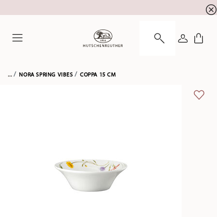
SALDI ESTIVI! Approfitta di un ulteriore 5% di sc
☀️
ACCEDI
Menu
...
NORA SPRING VIBES
COPPA 15 CM
LISTA