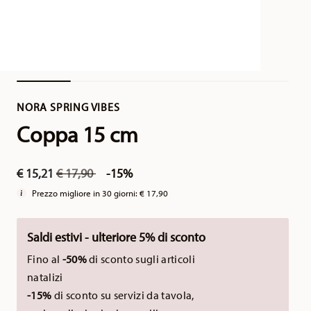
NORA SPRING VIBES
Coppa 15 cm
Price reduced from
to
€ 15,21
€ 17,90
-15%
Prezzo migliore in 30 giorni:
€ 17,90
Saldi estivi - ulteriore 5% di sconto
Fino al
-50%
di sconto sugli articoli
natalizi
-15%
di sconto su servizi da tavola,