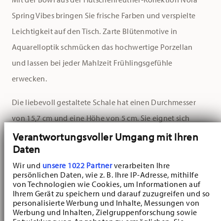
Spring Vibes bringen Sie frische Farben und verspielte
Leichtigkeit auf den Tisch. Zarte Blütenmotive in
Aquarelloptik schmücken das hochwertige Porzellan
und lassen bei jeder Mahlzeit Frühlingsgefühle
erwecken.
Die liebevoll gestaltete Schale hat einen Durchmesser
von 15,7 cm und eine Höhe von 5 cm. Sie eignet sich
perfekt für leichte Speisen wie bunte Salate oder als
Verantwortungsvoller Umgang mit Ihren
Daten
Dessertschale. Ihre sanft geschwungene Form sowie ihre
Wir und
unsere 1022 Partner
verarbeiten Ihre
hohe Qualität machen sie zu einem treuen Begleiter auf
persönlichen Daten, wie z. B. Ihre IP-Adresse, mithilfe
dem gedeckten Tisch.
von Technologien wie Cookies, um Informationen auf
Ihrem Gerät zu speichern und darauf zuzugreifen und so
personalisierte Werbung und Inhalte, Messungen von
Die Hutschenreuther-Kollektion Nora Spring Vibes steht
Werbung und Inhalten, Zielgruppenforschung sowie
für Naturverbundenheit, Leichtigkeit und Stil. Die Bowl