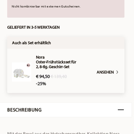
Nicht kombinierbar mit externen Gutscheinen.
GELIEFERT IN 3-5 WERKTAGEN
Auch als Set erhältlich
Nora
Oster-Frühstücksset für
2, 8-tlg. Geschirr-Set
ANSEHEN
Price reduced from
to
€ 94,50
€ 139,40
-25%
BESCHREIBUNG
Mit der Bowl aus der Hutschenreuther-Kollektion Nora