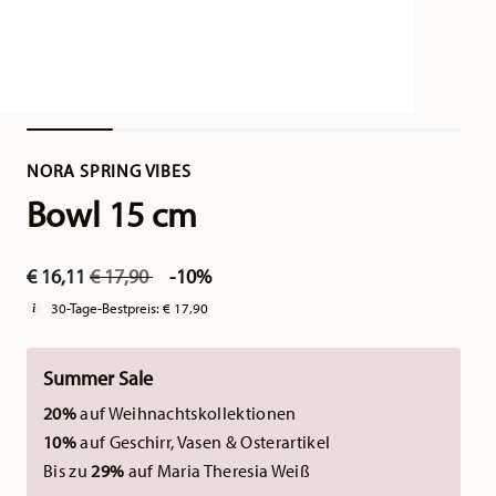
NORA SPRING VIBES
Bowl 15 cm
Price reduced from
to
€ 16,11
€ 17,90
-10%
30-Tage-Bestpreis:
€ 17,90
Summer Sale
20%
auf Weihnachtskollektionen
10%
auf Geschirr, Vasen & Osterartikel
Bis zu
29%
auf Maria Theresia Weiß