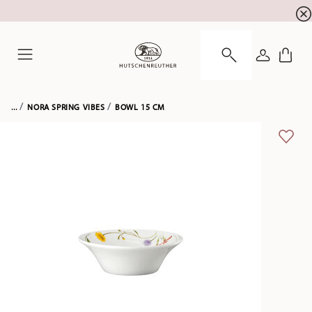
Newsletter-Anmeldung
10 % Rabatt für Ihre
!
ANMELDE
Menu
...
NORA SPRING VIBES
BOWL 15 CM
ADD 