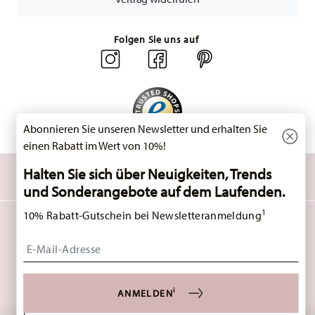
unseren
Retourenservice
.
Folgen Sie uns auf
Abonnieren Sie unseren Newsletter und erhalten Sie
einen Rabatt im Wert von 10%!
ENTDECKEN SIE UNSERE MARKEN
Halten Sie sich über Neuigkeiten, Trends
Design & Funktionalität für Ihr Zuhause
und Sonderangebote auf dem Laufenden.
1
10% Rabatt-Gutschein bei Newsletteranmeldung
HOMEPAGE
AGB
DATENSCHUTZHINWEISE
IMPRESSUM
Insert your email to register for the newsletters
COOKIE-EINWILLIGUNG ÄNDERN
*
ALLE PREISE INKL. MWST. UND
ZZGL. VERSANDKOSTEN.
1
SIE KÖNNEN DEN CODE BEI IHREM NÄCHSTEN EINKAUF DIREKT IM BESTELLPROZESS
EINGEBEN. EINE KOMBINATION MIT ANDEREN GUTSCHEINEN/ RABATTAKTIONEN IST
NICHT MÖGLICH. DER GUTSCHEIN IST NICHT IM NACHHINEIN VERRECHENBAR. KEINE
i
ANMELDEN
BARAUSZAHLUNG, RESTBETRAG VERFÄLLT.
© 2025 ROSENTHAL GMBH. ALL RIGHTS RESERVED
i