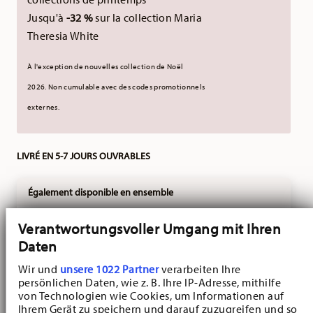
Jusqu'à
-32 %
sur la collection Maria
Theresia White
À l'exception de nouvelles collection de Noël
2026.
Non cumulable avec des codes promotionnels
externes.
LIVRÉ EN 5-7 JOURS OUVRABLES
Également disponible en ensemble
Nora
Verantwortungsvoller Umgang mit Ihren
Set Petit-Déjeuner de
Daten
Pâques pour 2, set de 8
pcs.
VOIR
Wir und
unsere 1022 Partner
verarbeiten Ihre
Price reduced from
to
89,25 €
139,40 €
persönlichen Daten, wie z. B. Ihre IP-Adresse, mithilfe
von Technologien wie Cookies, um Informationen auf
-25%
Ihrem Gerät zu speichern und darauf zuzugreifen und so