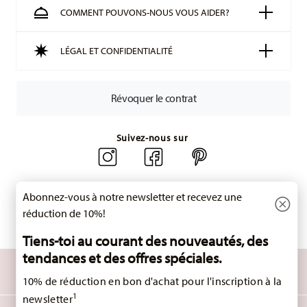
Suivi :
Vous recevrez un code de suivi par e-mail dès que
COMMENT POUVONS-NOUS VOUS AIDER?
votre colis aura été expédié.
Délai de livraison en France :
5-7 jours ouvrables pour les
LÉGAL ET CONFIDENTIALITÉ
articles en stock. Vous pouvez consulter les délais de
livraison vers d'autres pays
ici
.
Retours :
Pour les retours, veuillez utiliser notre
service de
Révoquer le contrat
retour
.
Suivez-nous sur
Abonnez-vous à notre newsletter et recevez une
réduction de 10%!
Tiens-toi au courant des nouveautés, des
tendances et des offres spéciales.
DÉCOUVREZ TOUTES NOS MARQUES
Beauté et fonctionnalité pour votre maison
10% de réduction en bon d'achat pour l'inscription à la
1
newsletter