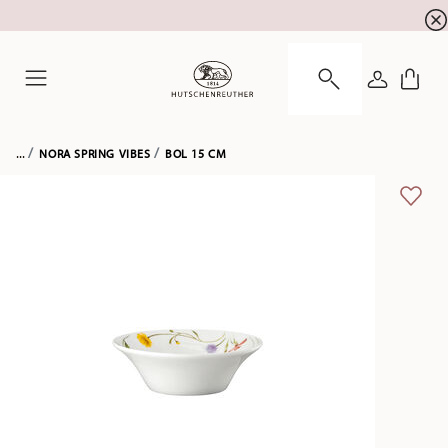
SOLDES D'ÉTÉ ! Profitez de 5 % de remise suppl
☀️
CONNEXI
Menu
...
NORA SPRING VIBES
BOL 15 CM
LIST