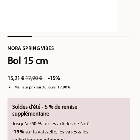
NORA SPRING VIBES
Bol 15 cm
Price reduced from
to
15,21 €
17,90 €
-15%
Meilleur prix sur 30 jours:
17,90 €
Soldes d'été - 5 % de remise
supplémentaire
Jusqu'à
-50 %
sur les articles de Noël
-15 %
sur la vaisselle, les vases & les
collections de printemps