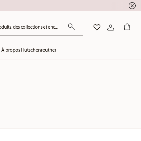
uits, des collections et enc...
LISTE DE SOUHAITS
CONNEXION
À propos Hutschenreuther