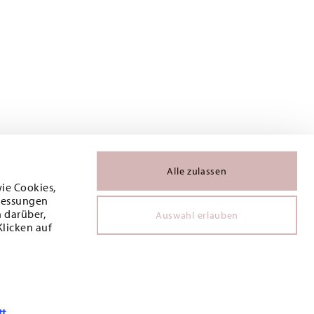
Alle zulassen
wie Cookies,
 Messungen
 darüber,
Auswahl erlauben
Klicken auf
tt