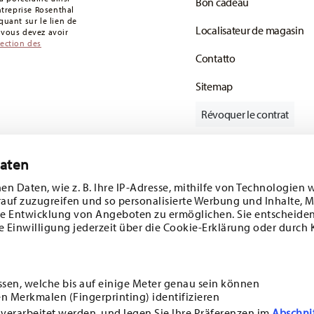
Bon cadeau
entreprise Rosenthal
uant sur le lien de
Localisateur de magasin
: vous devez avoir
tection des
Contatto
Sitemap
Révoquer le contrat
Daten
Suivez-nous sur
e 10%!
en Daten, wie z. B. Ihre IP-Adresse, mithilfe von Technologien 
rauf zuzugreifen und so personalisierte Werbung und Inhalte,
s tendances et
e Entwicklung von Angeboten zu ermöglichen. Sie entscheiden
e Einwilligung jederzeit über die Cookie-Erklärung oder durch 
1
sletter
DÉCOUVREZ TOUTES NOS MARQUES
Beauté et fonctionnalité pour votre maison
ssen, welche bis auf einige Meter genau sein können
n Merkmalen (Fingerprinting) identifizieren
i
SOUSCRIRE
 verarbeitet werden, und legen Sie Ihre Präferenzen im
Abschni