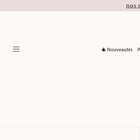
Noël 2026). Découvrez nos offres dès maintenant !
🎄 Nouveautés
P
Menu