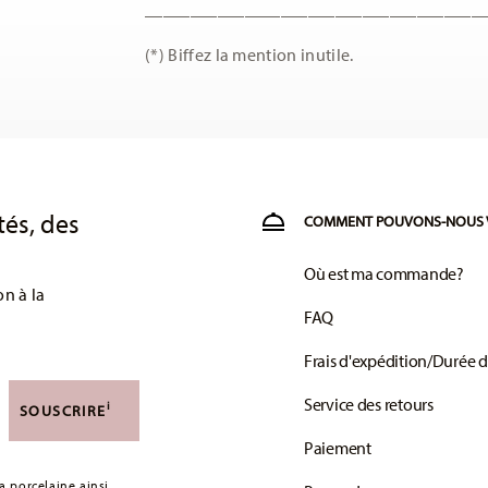
_____________________________________
(*) Biffez la mention inutile.
tés, des
COMMENT POUVONS-NOUS 
Où est ma commande?
on à la
FAQ
Frais d'expédition/Durée d
Service des retours
i
SOUSCRIRE
Paiement
 porcelaine ainsi