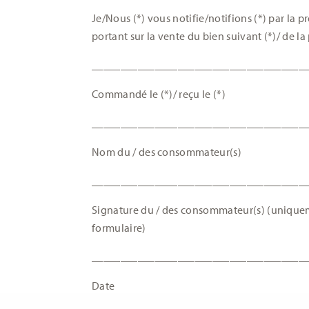
Je/Nous (*) vous notifie/notifions (*) par la p
portant sur la vente du bien suivant (*)/ de la
_____________________________________
Commandé le (*)/ reçu le (*)
_____________________________________
Nom du / des consommateur(s)
_____________________________________
Signature du / des consommateur(s) (uniqueme
formulaire)
_____________________________________
Date