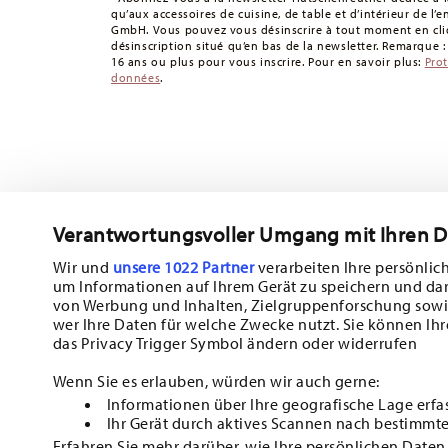
qu’aux accessoires de cuisine, de table et d’intérieur de l’
GmbH. Vous pouvez vous désinscrire à tout moment en cliq
désinscription situé qu’en bas de la newsletter. Remarque 
16 ans ou plus pour vous inscrire. Pour en savoir plus:
Pro
données
.
Verantwortungsvoller Umgang mit Ihren 
Abonnez-vous à notre newsletter et recevez une réduction d
Wir und
unsere 1022 Partner
verarbeiten Ihre persönlich
um Informationen auf Ihrem Gerät zu speichern und da
Tiens-toi au courant des nouveautés, de
von Werbung und Inhalten, Zielgruppenforschung sowi
wer Ihre Daten für welche Zwecke nutzt. Sie können Ihr
des offres spéciales.
das Privacy Trigger Symbol ändern oder widerrufen
10% de réduction en bon d'achat pour l'inscription à la new
Wenn Sie es erlauben, würden wir auch gerne:
Informationen über Ihre geografische Lage erfa
Insert your email to register for the newsletters
Ihr Gerät durch aktives Scannen nach bestimmte
Erfahren Sie mehr darüber, wie Ihre persönlichen Daten