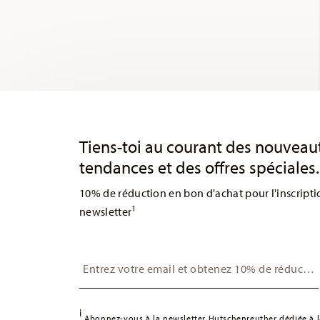
Services
Footer
Tiens-toi au courant des nouveau
tendances et des offres spéciales.
10% de réduction en bon d'achat pour l'inscripti
1
newsletter
Insert your email to register for the newsletters
i
Abonnez-vous à la newsletter Hutschenreuther dédiée à la