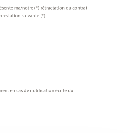
résente ma/notre (*) rétractation du contrat
 prestation suivante (*)
_
_
_
nt en cas de notification écrite du
_