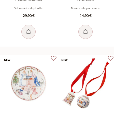
Set mini-étoile/-botte
Mini-boule porcelaine
29,90 €
14,90 €
NEW
NEW