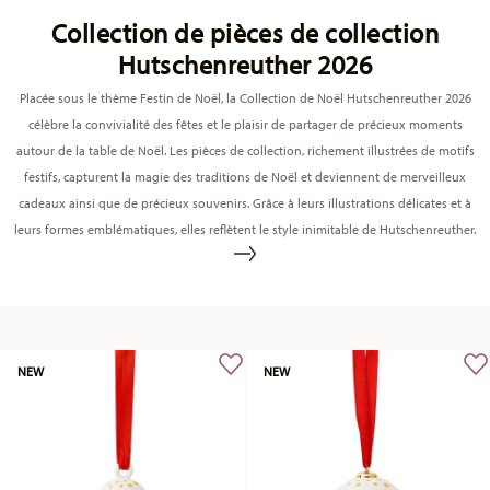
Collection de pièces de collection
Hutschenreuther 2026
Placée sous le thème Festin de Noël, la Collection de Noël Hutschenreuther 2026
célèbre la convivialité des fêtes et le plaisir de partager de précieux moments
autour de la table de Noël. Les pièces de collection, richement illustrées de motifs
festifs, capturent la magie des traditions de Noël et deviennent de merveilleux
cadeaux ainsi que de précieux souvenirs. Grâce à leurs illustrations délicates et à
leurs formes emblématiques, elles reflètent le style inimitable de Hutschenreuther.
NEW
NEW