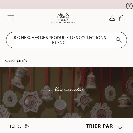
SOLDES D'ÉTÉ ! Profitez de 5 % de remise suppl
☀️
CONNEXI
Menu
RECHERCHER DES PRODUITS, DES COLLECTIONS
ET ENC...
NOUVEAUTÉS
Nouveautés
FILTRE