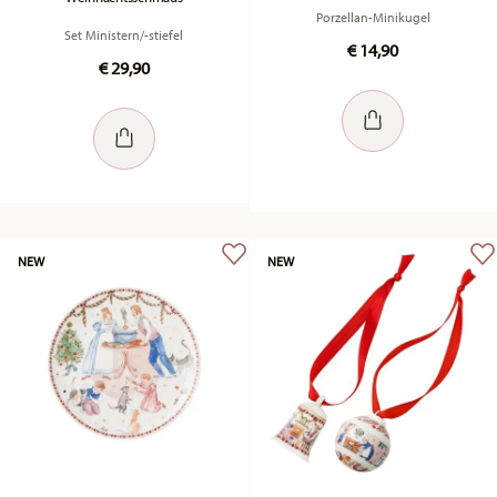
Porzellan-Minikugel
Set Ministern/-stiefel
€ 14,90
€ 29,90
NEW
NEW