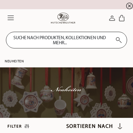
Summer SALE! Sichern Sie sich 5% EXTRA-RABATT
☀️
ANMELDE
Menu
SUCHE NACH PRODUKTEN, KOLLEKTIONEN UND
MEHR...
NEUHEITEN
Neuheiten
FILTER