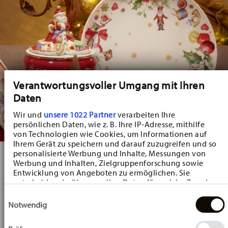
Verantwortungsvoller Umgang mit Ihren
Daten
Wir und
unsere 1022 Partner
verarbeiten Ihre
persönlichen Daten, wie z. B. Ihre IP-Adresse, mithilfe
von Technologien wie Cookies, um Informationen auf
Ihrem Gerät zu speichern und darauf zuzugreifen und so
personalisierte Werbung und Inhalte, Messungen von
Hutschenreuther Weihnachtslieder 2026
Werbung und Inhalten, Zielgruppenforschung sowie
Entwicklung von Angeboten zu ermöglichen. Sie
entscheiden darüber, wer Ihre Daten für welche Zwecke
Unter dem Thema „Weihnachtslieder“ werden kunstvoll gestaltete Ornamente,
nutzt. Sie können Ihre Einwilligung jederzeit über die
Einwilligungsauswahl
inspiriert von beliebten Weihnachtsliedern wie „Morgen, Kinder, wird's was geben“,
Cookie-Erklärung oder durch Klicken auf das Privacy
Notwendig
Trigger Symbol ändern oder widerrufen
zu charmanten Geschenken und wertvollen Sammlerstücken. Mit ihrer filigranen
Gestaltung und ihren charakteristischen Formen spiegeln sie den