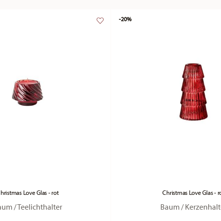
-20%
hristmas Love Glas - rot
Christmas Love Glas - r
um / Teelichthalter
Baum / Kerzenhalt
Price reduced from
to
Price re
to