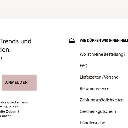
 Trends und
WIE DÜRFEN WIR IHNEN HEL
den.
Wo ist meine Bestellung?
1
g
FAQ
Lieferzeiten / Versand
i
ANMELDEN
Retourenservice
Zahlungsmöglichkeiten
r-Newsletter rund
em Haus der
Geschenkgutschein
 die Zukunft
 unter:
Händlersuche