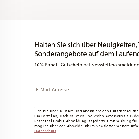
Services
Footer
Halten Sie sich über Neuigkeiten,
Sonderangebote auf dem Laufen
10% Rabatt-Gutschein bei Newsletteranmeldun
Insert your email to register for the newsletters
i
Ich bin über 16 Jahre und abonniere den Hutschenreuthe
um Porzellan, Tisch-/Küchen und Wohn-Accessoires aus d
Rosenthal GmbH. Abmeldung ist jederzeit mit Wirkung für
möglich über den Abmeldelink im Newsletter. Weitere Infos
Datenschutz
.