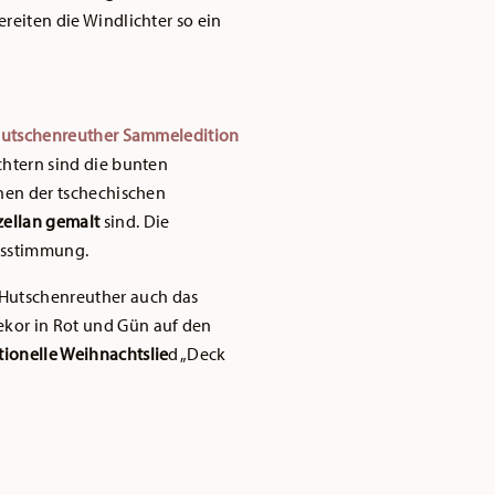
reiten die Windlichter so ein
utschenreuther Sammeledition
chtern sind die bunten
onen der tschechischen
zellan gemalt
sind. Die
tsstimmung.
 Hutschenreuther auch das
Dekor in Rot und Gün auf den
tionelle Weihnachtslie
d „Deck