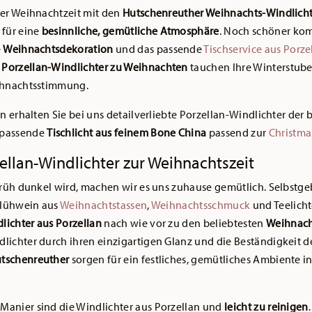
der Weihnachtzeit mit den
Hutschenreuther Weihnachts-Windlich
für eine
besinnliche, gemütliche Atmosphäre
. Noch schöner kom
e
Weihnachtsdekoration
und das passende
Tischservice aus Porze
r
Porzellan-Windlichter zu Weihnachten
tauchen Ihre Winterstube
eihnachtsstimmung.
on erhalten Sie bei uns detailverliebte Porzellan-Windlichter der
 passende
Tischlicht aus feinem Bone China
passend zur
Christma
ellan-Windlichter zur Weihnachtszeit
 früh dunkel wird, machen wir es uns zuhause gemütlich. Selbstg
Glühwein aus
Weihnachtstassen
,
Weihnachtsschmuck
und Teelicht
lichter aus Porzellan
nach wie vor zu den beliebtesten
Weihnach
ichter durch ihren einzigartigen Glanz und die Beständigkeit de
utschenreuther
sorgen für ein festliches, gemütliches Ambiente i
Manier sind die Windlichter aus Porzellan und
leicht zu reinigen