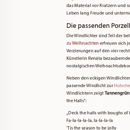
das Material vor Kratzern und s
Leben lang Freude und untermal
Die passenden Porzell
Die Windlichter sind Teil der b
zu Weihnachten
erfreuen sich 
Verzierungen auf den vier recht
Künstlerin Renáta bezaubernde
nostalgischen Weihnachtsdekor
Neben den eckigen Windlichter
passende Windlicht zur
Hutsche
Windlichtern zeigt
Tannengrün-G
the Halls“:
„Deck the halls with boughs of 
Fa-la-la-la-la, la-la-la-la
'Tis the season to be jolly