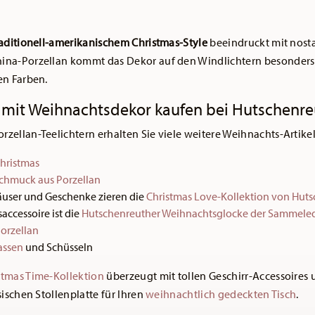
raditionell-amerikanischem Christmas-Style
beeindruckt mit nost
ina-Porzellan kommt das Dekor auf den Windlichtern besonders
en Farben.
r mit Weihnachtsdekor kaufen bei Hutschenre
zellan-Teelichtern erhalten Sie viele weitere Weihnachts-Artikel
hristmas
chmuck aus Porzellan
user und Geschenke zieren die
Christmas Love-Kollektion von Hut
accessoire ist die
Hutschenreuther Weihnachtsglocke der Sammeled
orzellan
assen
und Schüsseln
stmas Time-Kollektion
überzeugt mit tollen Geschirr-Accessoires
sischen Stollenplatte für Ihren
weihnachtlich gedeckten Tisch
.