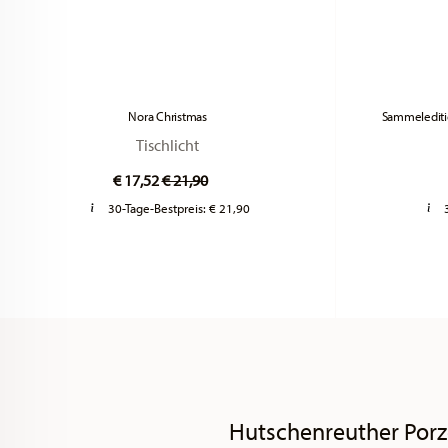
Nora Christmas
Sammelediti
Tischlicht
Price reduced from
to
€ 17,52
€ 21,90
30-Tage-Bestpreis:
€ 21,90
Hutschenreuther Porz