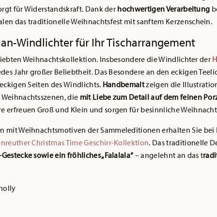
orgt für Widerstandskraft. Dank der
hochwertigen Verarbeitung
be
en das traditionelle Weihnachtsfest mit sanftem Kerzenschein.
an-Windlichter für Ihr Tischarrangement
eliebten Weihnachtskollektion. Insbesondere die Windlichter der
H
jedes Jahr großer Beliebtheit. Das Besondere an den eckigen Teeli
eckigen Seiten des Windlichts.
Handbemalt
zeigen die Illustrati
 Weihnachtsszenen, die
mit Liebe zum Detail auf dem feinen Por
e erfreuen Groß und Klein und sorgen für besinnliche Weihnach
n mit Weihnachtsmotiven der Sammeleditionen erhalten Sie bei
nreuther Christmas Time Geschirr-Kollektion
. Das traditionelle 
estecke sowie ein fröhliches „Falalala“
– angelehnt an das t
radi
holly