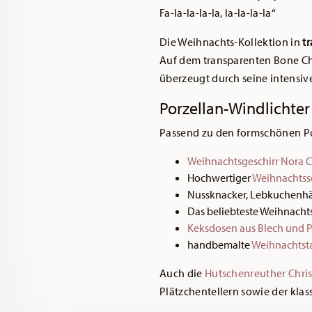
Fa-la-la-la-la, la-la-la-la“
Die Weihnachts-Kollektion in
t
Auf dem transparenten Bone Ch
überzeugt durch seine intensiv
Porzellan-Windlichte
Passend zu den formschönen Por
Weihnachtsgeschirr Nora C
Hochwertiger
Weihnachtss
Nussknacker, Lebkuchenhä
Das beliebteste Weihnachts
Keksdosen aus Blech und P
handbemalte
Weihnachtst
Auch die
Hutschenreuther Chri
Plätzchentellern sowie der klas