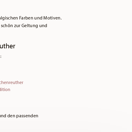
algischen Farben und Motiven.
 schön zur Geltung und
uther
:
schenreuther
ition
 und den passenden