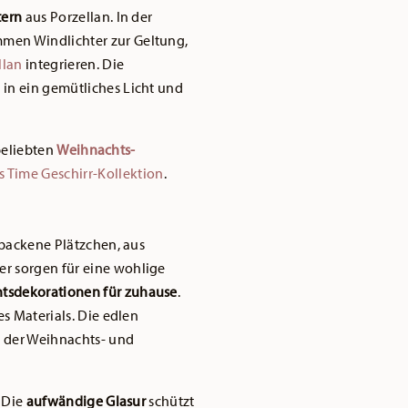
tern
aus Porzellan. In der
men Windlichter zur Geltung,
llan
integrieren. Die
 in ein gemütliches Licht und
 beliebten
Weihnachts-
s Time Geschirr-Kollektion
.
ebackene Plätzchen, aus
er sorgen für eine wohlige
tsdekorationen für zuhause
.
s Materials. Die edlen
n der Weihnachts- und
. Die
aufwändige Glasur
schützt