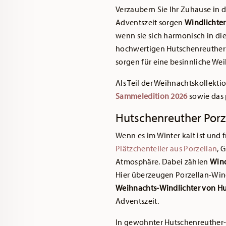
Verzaubern Sie Ihr Zuhause in 
Adventszeit sorgen
Windlichter
wenn sie sich harmonisch in di
hochwertigen Hutschenreuthe
sorgen für eine besinnliche W
Als Teil der Weihnachtskollekti
Sammeledition 2026
sowie das
Hutschenreuther Porz
Wenn es im Winter kalt ist und
Plätzchenteller aus Porzellan
, 
Atmosphäre. Dabei zählen
Wind
Hier überzeugen Porzellan-Windl
Weihnachts-Windlichter von H
Adventszeit.
In gewohnter Hutschenreuther-