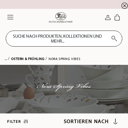
Summer SALE! Sichern Sie sich 5% EXTRA-RABATT
☀️
ANMELDE
Menu
SUCHE NACH PRODUKTEN, KOLLEKTIONEN UND
MEHR...
...
OSTERN & FRÜHLING
NORA SPRING VIBES
Nora Spring Vibes
FILTER