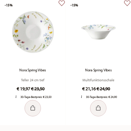
-15%
-15%
Nora Spring Vibes
Nora Spring Vibes
Teller 24 cm tief
Multifunktionsschale
Price reduced from
to
Price reduced fr
to
€ 19,97
€ 23,50
€ 21,16
€ 24,90
30-Tage-Bestpreis:
€ 23,50
30-Tage-Bestpreis:
€ 24,90