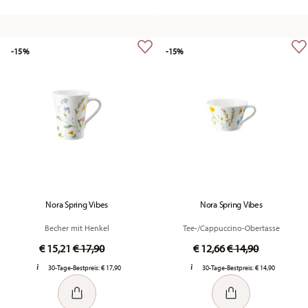
-15%
-15%
Nora Spring Vibes
Nora Spring Vibes
Becher mit Henkel
Tee-/Cappuccino-Obertasse
Price reduced from
to
Price reduced fr
to
€ 15,21
€ 17,90
€ 12,66
€ 14,90
30-Tage-Bestpreis:
€ 17,90
30-Tage-Bestpreis:
€ 14,90