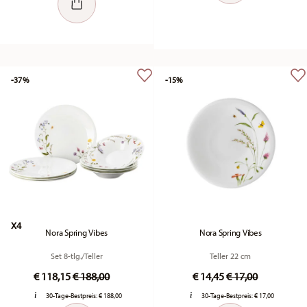
-37%
-15%
X4
Nora Spring Vibes
Nora Spring Vibes
Set 8-tlg./Teller
Teller 22 cm
Price reduced from
to
Price reduced fr
to
€ 118,15
€ 188,00
€ 14,45
€ 17,00
30-Tage-Bestpreis:
€ 188,00
30-Tage-Bestpreis:
€ 17,00