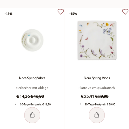
-15%
-15%
Nora Spring Vibes
Nora Spring Vibes
Eierbecher mit Ablage
Platte 23 cm quadratisch
Price reduced from
to
Price reduced fr
to
€ 14,36
€ 16,90
€ 25,41
€ 29,90
30-Tage-Bestpreis:
€ 16,90
30-Tage-Bestpreis:
€ 29,90