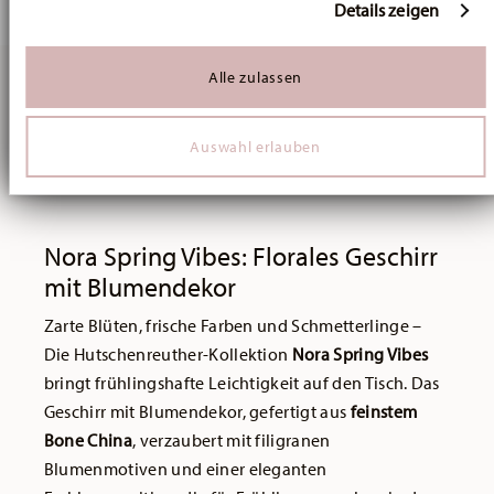
Abschnitt Einzelheiten
fest.
Details zeigen
Wir verwenden Cookies, um Inhalte und Anzeigen zu
personalisieren, Funktionen für soziale Medien anbieten
Alle zulassen
zu können und die Zugriffe auf unsere Website zu
analysieren. Außerdem geben wir Informationen zu Ihrer
Verwendung unserer Website an unsere Partner für
Auswahl erlauben
Sie haben sich 21 von 21 Produkten angesehen
soziale Medien, Werbung und Analysen weiter. Unsere
Partner führen diese Informationen möglicherweise mit
weiteren Daten zusammen, die Sie ihnen bereitgestellt
haben oder die sie im Rahmen Ihrer Nutzung der Dienste
gesammelt haben.
Nora Spring Vibes: Florales Geschirr
mit Blumendekor
Zarte Blüten, frische Farben und Schmetterlinge –
Die Hutschenreuther-Kollektion
Nora Spring Vibes
bringt frühlingshafte Leichtigkeit auf den Tisch. Das
Geschirr mit Blumendekor, gefertigt aus
feinstem
Bone China
, verzaubert mit filigranen
Blumenmotiven und einer eleganten