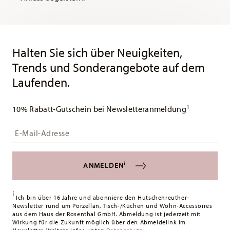
Services
Footer
Halten Sie sich über Neuigkeiten,
Trends und Sonderangebote auf dem
Laufenden.
1
10% Rabatt-Gutschein bei Newsletteranmeldung
Insert your email to register for the newsletters
i
ANMELDEN
i
Ich bin über 16 Jahre und abonniere den Hutschenreuther-
Newsletter rund um Porzellan, Tisch-/Küchen und Wohn-Accessoires
aus dem Haus der Rosenthal GmbH. Abmeldung ist jederzeit mit
Wirkung für die Zukunft möglich über den Abmeldelink im