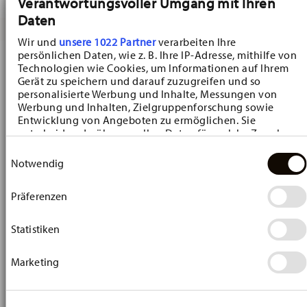
Verantwortungsvoller Umgang mit Ihren
Daten
Wir und
unsere 1022 Partner
verarbeiten Ihre
persönlichen Daten, wie z. B. Ihre IP-Adresse, mithilfe von
-15%
Technologien wie Cookies, um Informationen auf Ihrem
Gerät zu speichern und darauf zuzugreifen und so
personalisierte Werbung und Inhalte, Messungen von
Werbung und Inhalten, Zielgruppenforschung sowie
Entwicklung von Angeboten zu ermöglichen. Sie
entscheiden darüber, wer Ihre Daten für welche Zwecke
nutzt. Sie können Ihre Einwilligung jederzeit über die
Einwilligungsauswahl
Cookie-Erklärung oder durch Klicken auf das Privacy
Notwendig
Trigger Symbol ändern oder widerrufen
Präferenzen
Wenn Sie es erlauben, würden wir auch gerne:
Nora Spring Vibes
Informationen über Ihre geografische Lage
erfassen, welche bis auf einige Meter genau sein
Statistiken
Espresso-Untertasse 11,5 cm
können
Price reduced from
to
€ 8,07
€ 9,50
Ihr Gerät durch aktives Scannen nach bestimmten
Marketing
Merkmalen (Fingerprinting) identifizieren
30-Tage-Bestpreis:
€ 9,50
Erfahren Sie mehr darüber, wie Ihre persönlichen Daten
verarbeitet werden, und legen Sie Ihre Präferenzen im