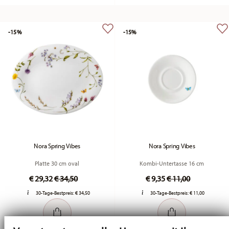
-15%
-15%
Nora Spring Vibes
Nora Spring Vibes
Platte 30 cm oval
Kombi-Untertasse 16 cm
Price reduced from
to
Price reduced fro
to
€ 29,32
€ 34,50
€ 9,35
€ 11,00
30-Tage-Bestpreis:
€ 34,50
30-Tage-Bestpreis:
€ 11,00