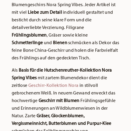
Blumengeschirrs Nora Spring Vibes. Jeder Artikel ist
mit viel
Liebe zum Detail
individuell gestaltet und
besticht durch seine klare Form und die
detailverliebte Verzierung. Filigrane
Frühlingsblumen
, Gräser sowie kleine
Schmetterlinge
und
Bienen
schmücken als Dekor das
feine Bone China-Geschirr und holen die Farbvielfalt
des Frühlings auf den gedeckten Tisch.
Als
Basis für die Hutschenreuther-Kollektion Nora
Spring Vibes
mit zartem Blumendekor dient die
zeitlose
Geschirr-Kollektion Nora
in stilvoll
gebrochenem Weiß. In neuem Gewand erweckt das
hochwertige
Geschirr mit Blumen
Frühlingsgefühle
und Erinnerungen an Wildblumenwiesen in der
Natur. Zarte
Gräser, Glockenblumen,
Vergissmeinnicht, Butterblumen und Purpur-Klee
schmücken das Frühlingsgeschirr von