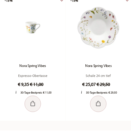
-15%
-15%
Nora Spring Vibes
Nora Spring Vibes
Espresso-Obertasse
Schale 24 cm tief
Price reduced from
to
Price reduced fr
to
€ 9,35
€ 11,00
€ 25,07
€ 29,50
30-Tage-Bestpreis:
€ 11,00
30-Tage-Bestpreis:
€ 29,50