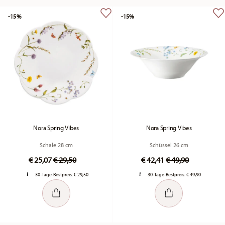
-15%
-15%
Nora Spring Vibes
Nora Spring Vibes
Schale 28 cm
Schüssel 26 cm
Price reduced from
to
Price reduced fr
to
€ 25,07
€ 29,50
€ 42,41
€ 49,90
30-Tage-Bestpreis:
€ 29,50
30-Tage-Bestpreis:
€ 49,90