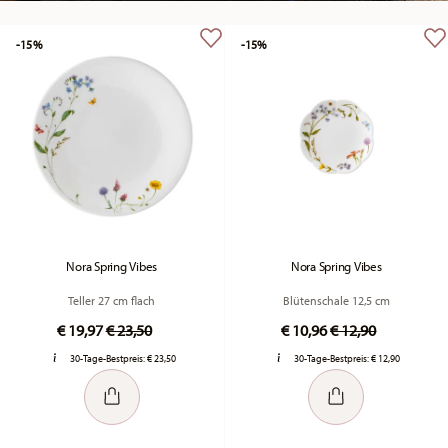
-15%
-15%
Nora Spring Vibes
Nora Spring Vibes
Teller 27 cm flach
Blütenschale 12,5 cm
Price reduced from
to
Price reduced fr
to
€ 19,97
€ 23,50
€ 10,96
€ 12,90
30-Tage-Bestpreis:
€ 23,50
30-Tage-Bestpreis:
€ 12,90