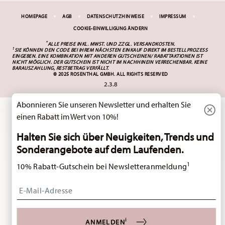
HOMEPAGE
AGB
DATENSCHUTZHINWEISE
IMPRESSUM
COOKIE-EINWILLIGUNG ÄNDERN
*
ALLE PREISE INKL. MWST. UND
ZZGL. VERSANDKOSTEN.
1
SIE KÖNNEN DEN CODE BEI IHREM NÄCHSTEN EINKAUF DIREKT IM BESTELLPROZESS
EINGEBEN. EINE KOMBINATION MIT ANDEREN GUTSCHEINEN/ RABATTAKTIONEN IST
NICHT MÖGLICH. DER GUTSCHEIN IST NICHT IM NACHHINEIN VERRECHENBAR. KEINE
BARAUSZAHLUNG, RESTBETRAG VERFÄLLT.
© 2025 ROSENTHAL GMBH. ALL RIGHTS RESERVED
2.3.8
Spaß am Kochen, Essen, Trinken und
P
m
Schenken ist das Motto von Thomas.
Abonnieren Sie unseren Newsletter und erhalten Sie
 und
Deshalb bietet das Sortiment eine große
einen Rabatt im Wert von 10%!
thal
Auswahl an originellen Produkten, die mit
einem Augenzwinkern "über den
Tellerrand" hinaus gedacht sind.
p
Halten Sie sich über Neuigkeiten, Trends und
Sonderangebote auf dem Laufenden.
THOMAS BESUCHEN
1
10% Rabatt-Gutschein bei Newsletteranmeldung
Insert your email to register for the newsletters
i
ANMELDEN