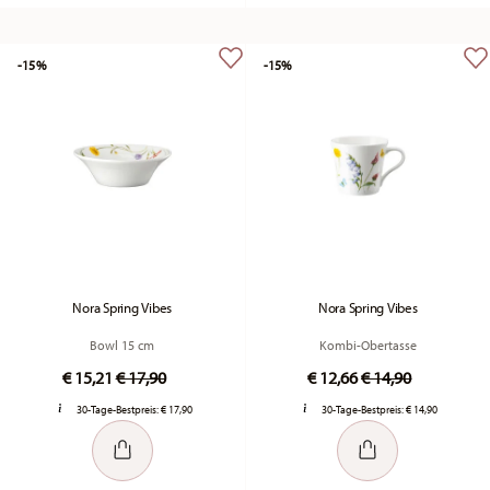
-15%
-15%
Nora Spring Vibes
Nora Spring Vibes
Bowl 15 cm
Kombi-Obertasse
Price reduced from
to
Price reduced fr
to
€ 15,21
€ 17,90
€ 12,66
€ 14,90
30-Tage-Bestpreis:
€ 17,90
30-Tage-Bestpreis:
€ 14,90