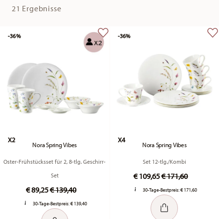
21 Ergebnisse
-36%
-36%
X2
X4
Nora Spring Vibes
Nora Spring Vibes
Oster-Frühstücksset für 2, 8-tlg. Geschirr-
Set 12-tlg./Kombi
Price reduced fr
to
€ 109,65
€ 171,60
Set
Price reduced from
to
€ 89,25
€ 139,40
30-Tage-Bestpreis:
€ 171,60
30-Tage-Bestpreis:
€ 139,40