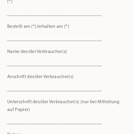
(*)
______________________________________
Bestellt am (*)/erhalten am (*)
______________________________________
Name des/der Verbraucher(s)
______________________________________
Anschrift des/der Verbraucher(s)
______________________________________
Unterschrift des/der Verbraucher(s) (nur bei Mitteilung
auf Papier)
______________________________________