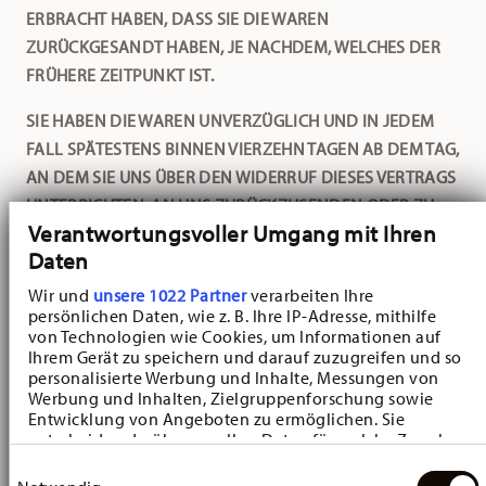
ERBRACHT HABEN, DASS SIE DIE WAREN
ZURÜCKGESANDT HABEN, JE NACHDEM, WELCHES DER
FRÜHERE ZEITPUNKT IST.
SIE HABEN DIE WAREN UNVERZÜGLICH UND IN JEDEM
FALL SPÄTESTENS BINNEN VIERZEHN TAGEN AB DEM TAG,
AN DEM SIE UNS ÜBER DEN WIDERRUF DIESES VERTRAGS
UNTERRICHTEN, AN UNS ZURÜCKZUSENDEN ODER ZU
Verantwortungsvoller Umgang mit Ihren
ÜBERGEBEN. DIE FRIST IST GEWAHRT, WENN SIE DIE
Daten
WAREN VOR ABLAUF DER FRIST VON VIERZEHN TAGEN
ABSENDEN. WIR TRAGEN DIE KOSTEN DER
Wir und
unsere 1022 Partner
verarbeiten Ihre
persönlichen Daten, wie z. B. Ihre IP-Adresse, mithilfe
RÜCKSENDUNG DER WAREN.
von Technologien wie Cookies, um Informationen auf
Ihrem Gerät zu speichern und darauf zuzugreifen und so
SIE MÜSSEN FÜR EINEN ETWAIGEN WERTVERLUST DER
personalisierte Werbung und Inhalte, Messungen von
WAREN NUR AUFKOMMEN, WENN DIESER WERTVERLUST
Werbung und Inhalten, Zielgruppenforschung sowie
Entwicklung von Angeboten zu ermöglichen. Sie
AUF EINEN ZUR PRÜFUNG DER BESCHAFFENHEIT,
entscheiden darüber, wer Ihre Daten für welche Zwecke
EIGENSCHAFTEN UND FUNKTIONSWEISE DER WAREN
nutzt. Sie können Ihre Einwilligung jederzeit über die
Einwilligungsauswahl
NICHT NOTWENDIGEN UMGANG MIT IHNEN
Cookie-Erklärung oder durch Klicken auf das Privacy