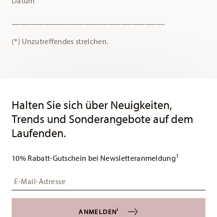
Datum
______________________________________
(*) Unzutreffendes streichen.
Services
Footer
Halten Sie sich über Neuigkeiten,
Trends und Sonderangebote auf dem
Laufenden.
1
10% Rabatt-Gutschein bei Newsletteranmeldung
Insert your email to register for the newsletters
i
ANMELDEN