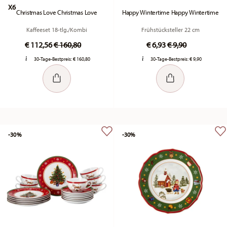
X6
Christmas Love Christmas Love
Happy Wintertime Happy Wintertime
Kaffeeset 18-tlg./Kombi
Frühstücksteller 22 cm
Price reduced from
to
Price reduced fr
to
€ 112,56
€ 160,80
€ 6,93
€ 9,90
30-Tage-Bestpreis:
€ 160,80
30-Tage-Bestpreis:
€ 9,90
-30%
-30%