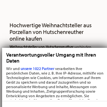
Hochwertige Weihnachtsteller aus
Porzellan von Hutschenreuther
online kaufen
Weihnachtsteller von Hutschenreuther
verbinden
höchste Handwerkskunst und weihnachtliche
Verantwortungsvoller Umgang mit Ihren
Tradition auf einzigartige Art und Weise. Seit
Daten
Jahrzehnten begeistern die
kunstvoll gestalteten
Wir und
unsere 1022 Partner
verarbeiten Ihre
Weihnachtsteller
Sammlerinnen und Sammler auf
persönlichen Daten, wie z. B. Ihre IP-Adresse, mithilfe von
Technologien wie Cookies, um Informationen auf Ihrem
der ganzen Welt. Sinnbildlich stehen sie für die
Liebe
Gerät zu speichern und darauf zuzugreifen und so
zum Detail
, die die Marke Hutschenreuther seit jeher
personalisierte Werbung und Inhalte, Messungen von
auszeichnet.
Werbung und Inhalten, Zielgruppenforschung sowie
Entwicklung von Angeboten zu ermöglichen. Sie
entscheiden darüber, wer Ihre Daten für welche Zwecke
Jedes Teil der
Hutschenreuther Weihnachts-
nutzt. Sie können Ihre Einwilligung jederzeit über die
Kollektionen
ist mehr als nur ein Porzellanobjekt. Es
Einwilligungsauswahl