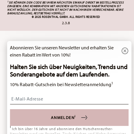
1
SIE KÖNNEN DEN CODE BEI IHREM NÄCHSTEN EINKAUF DIREKT IM BESTELLPROZESS
EINGEBEN. EINE KOMBINATION MIT ANDEREN GUTSCHEINEN/ RABATTAKTIONEN IST
NICHT MÖGLICH. DER GUTSCHEIN IST NICHT IM NACHHINEIN VERRECHENBAR. KEINE
BARAUSZAHLUNG, RESTBETRAG VERFÄLLT.
© 2025 ROSENTHAL GMBH. ALL RIGHTS RESERVED
2.3.8
Spaß am Kochen, Essen, Trinken und
P
m
Schenken ist das Motto von Thomas.
 und
Deshalb bietet das Sortiment eine große
thal
Auswahl an originellen Produkten, die mit
einem Augenzwinkern "über den
Abonnieren Sie unseren Newsletter und erhalten Sie
Tellerrand" hinaus gedacht sind.
p
einen Rabatt im Wert von 10%!
THOMAS BESUCHEN
Halten Sie sich über Neuigkeiten, Trends und
Sonderangebote auf dem Laufenden.
1
10% Rabatt-Gutschein bei Newsletteranmeldung
Insert your email to register for the newsletters
i
ANMELDEN
i
Ich bin über 16 Jahre und abonniere den Hutschenreuther-
Newsletter rund um Porzellan, Tisch-/Küchen und Wohn-Accessoires