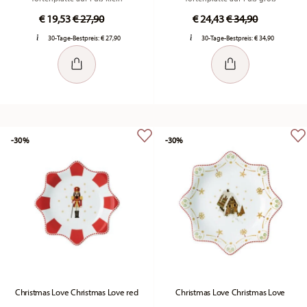
Price reduced from
to
Price reduced fr
to
€ 19,53
€ 27,90
€ 24,43
€ 34,90
30-Tage-Bestpreis:
€ 27,90
30-Tage-Bestpreis:
€ 34,90
-30%
-30%
Christmas Love Christmas Love red
Christmas Love Christmas Love