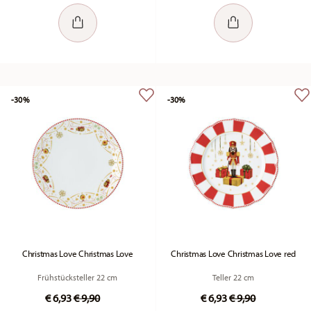
-30%
-30%
Christmas Love Christmas Love
Christmas Love Christmas Love red
Frühstücksteller 22 cm
Teller 22 cm
Price reduced from
to
Price reduced fr
to
€ 6,93
€ 9,90
€ 6,93
€ 9,90