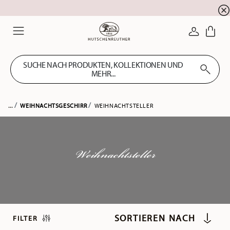
Summer SALE! Sichern Sie sich 5% EXTRA-RABATT
☀️
ANMELDE
Menu
SUCHE NACH PRODUKTEN, KOLLEKTIONEN UND
MEHR...
...
WEIHNACHTSGESCHIRR
WEIHNACHTSTELLER
Weihnachtsteller
FILTER