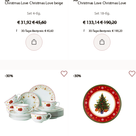
Christmas Love Christmas Love beige
Christmas Love Christmas Love
Set 4-tlg.
Set 18-tlg.
Price reduced from
to
Price reduced fr
to
€ 31,92
€ 45,60
€ 133,14
€ 190,20
30-Tage-Bestpreis:
€ 45,60
30-Tage-Bestpreis:
€ 190,20
-30%
-30%