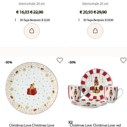
Sternschale 20 cm
Sternschale 25 cm
Price reduced from
to
Price reduced fr
to
€ 16,03
€ 22,90
€ 20,93
€ 29,90
30-Tage-Bestpreis:
€ 22,90
30-Tage-Bestpreis:
€ 29,90
-30%
-30%
X2
Christmas Love Christmas Love
Christmas Love Christmas Love red