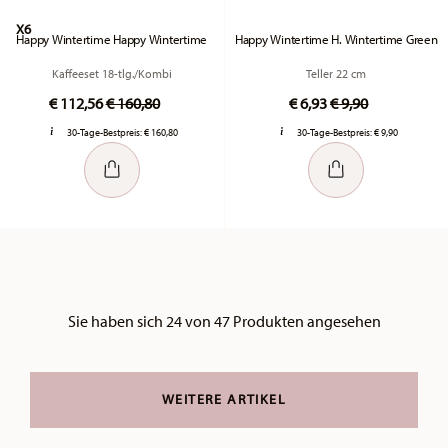
X6
Happy Wintertime Happy Wintertime
Happy Wintertime H. Wintertime Green
Kaffeeset 18-tlg./Kombi
Teller 22 cm
Price reduced from
to
Price reduced fr
to
€ 112,56
€ 160,80
€ 6,93
€ 9,90
30-Tage-Bestpreis:
€ 160,80
30-Tage-Bestpreis:
€ 9,90
Sie haben sich 24 von 47 Produkten angesehen
WEITERE ARTIKEL