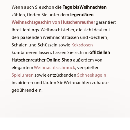
Wenn auch Sie schon die
Tage bis Weihnachten
zählen, finden Sie unter dem
legendären
Weihnachtsgeschirr von Hutschenreuther
garantiert
Ihre Lieblings-Weihnachtsteller, die sich ideal mit
den passenden Weihnachtstassen und -bechern,
Schalen und Schüsseln sowie
Keksdosen
kombinieren lassen. Lassen Sie sich im
offiziellen
Hutschenreuther Online-Shop
außerdem von
elegantem
Weihnachtsschmuck
, verspielten
Spieluhren
sowie entzückenden
Schneekugeln
inspirieren und läuten Sie Weihnachten zuhause
gebührend ein.
Services
Footer