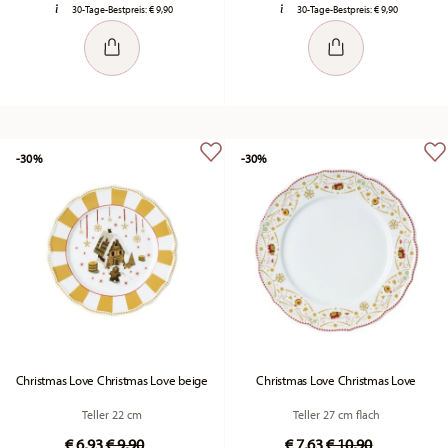
30-Tage-Bestpreis:
€ 9,90
30-Tage-Bestpreis:
€ 9,90
-30%
-30%
Christmas Love Christmas Love beige
Christmas Love Christmas Love
Teller 22 cm
Teller 27 cm flach
Price reduced from
to
Price reduced fro
to
€ 6,93
€ 9,90
€ 7,63
€ 10,90