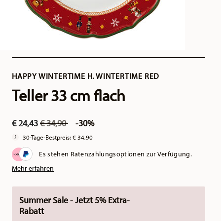
HAPPY WINTERTIME H. WINTERTIME RED
Teller 33 cm flach
Price reduced from
to
€ 24,43
€ 34,90
-30%
30-Tage-Bestpreis:
€ 34,90
Es stehen Ratenzahlungsoptionen zur Verfügung.
Mehr erfahren
Summer Sale - Jetzt 5% Extra-
Rabatt