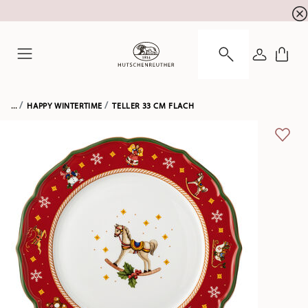
Summer SALE! Sichern Sie sich 5% EXTRA-RABATT
☀️
ANMELDE
Menu
...
HAPPY WINTERTIME
TELLER 33 CM FLACH
ADD 