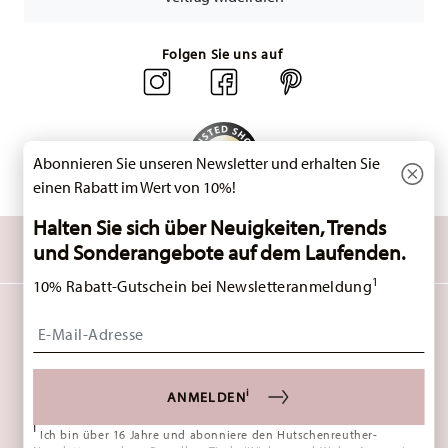
unseren
Retourenservice
.
Folgen Sie uns auf
Abonnieren Sie unseren Newsletter und erhalten Sie
einen Rabatt im Wert von 10%!
Halten Sie sich über Neuigkeiten, Trends
ENTDECKEN SIE UNSERE MARKEN
und Sonderangebote auf dem Laufenden.
Design & Funktionalität für Ihr Zuhause
1
10% Rabatt-Gutschein bei Newsletteranmeldung
HOMEPAGE
AGB
DATENSCHUTZHINWEISE
IMPRESSUM
Insert your email to register for the newsletters
COOKIE-EINWILLIGUNG ÄNDERN
*
ALLE PREISE INKL. MWST. UND
ZZGL. VERSANDKOSTEN.
1
SIE KÖNNEN DEN CODE BEI IHREM NÄCHSTEN EINKAUF DIREKT IM BESTELLPROZESS
i
EINGEBEN. EINE KOMBINATION MIT ANDEREN GUTSCHEINEN/ RABATTAKTIONEN IST
ANMELDEN
NICHT MÖGLICH. DER GUTSCHEIN IST NICHT IM NACHHINEIN VERRECHENBAR. KEINE
BARAUSZAHLUNG, RESTBETRAG VERFÄLLT.
i
© 2025 ROSENTHAL GMBH. ALL RIGHTS RESERVED
Ich bin über 16 Jahre und abonniere den Hutschenreuther-