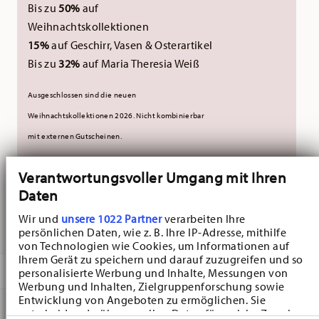
Bis zu
50%
auf
Weihnachtskollektionen
15%
auf Geschirr, Vasen & Osterartikel
Bis zu
32%
auf Maria Theresia Weiß
Ausgeschlossen sind die neuen
Weihnachtskollektionen 2026.
Nicht kombinierbar
mit externen Gutscheinen.
Verantwortungsvoller Umgang mit Ihren
ZUR ZEIT NICHT ERHÄLTLICH
Daten
INFO
Wir und
unsere 1022 Partner
verarbeiten Ihre
persönlichen Daten, wie z. B. Ihre IP-Adresse, mithilfe
von Technologien wie Cookies, um Informationen auf
Ihrem Gerät zu speichern und darauf zuzugreifen und so
BESCHREIBUNG
personalisierte Werbung und Inhalte, Messungen von
Werbung und Inhalten, Zielgruppenforschung sowie
Entwicklung von Angeboten zu ermöglichen. Sie
entscheiden darüber, wer Ihre Daten für welche Zwecke