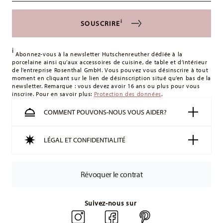
s'appliquent. Pour les livraisons en France, ceux-ci s'élèvent
à 12,90 €. Pour tous les autres pays, vous pouvez consulter
i
SOUSCRIRE
les frais de livraison
ici
.
Royaume-Uni :
Pour les livraisons au Royaume-Uni, le
i
montant minimum de commande est de 135 £. La livraison
Abonnez-vous à la newsletter Hutschenreuther dédiée à la
porcelaine ainsi qu’aux accessoires de cuisine, de table et d’intérieur
est offerte.
de l’entreprise Rosenthal GmbH. Vous pouvez vous désinscrire à tout
Suisse :
Les livraisons en Suisse sont gratuites à partir de
moment en cliquant sur le lien de désinscription situé qu’en bas de la
newsletter. Remarque : vous devez avoir 16 ans ou plus pour vous
49,90 CHF. Pour toute commande inférieure à 49,90 CHF, les
inscrire. Pour en savoir plus:
Protection des données
.
frais de livraison s'élèvent à 36,90 CHF.
Suivi :
Vous recevrez un code de suivi par e-mail dès que
COMMENT POUVONS-NOUS VOUS AIDER?
votre colis aura été expédié.
Délai de livraison en France :
5-7 jours ouvrables pour les
LÉGAL ET CONFIDENTIALITÉ
articles en stock. Vous pouvez consulter les délais de
livraison vers d'autres pays
ici
.
Retours :
Pour les retours, veuillez utiliser notre
service de
Révoquer le contrat
retour
.
Suivez-nous sur