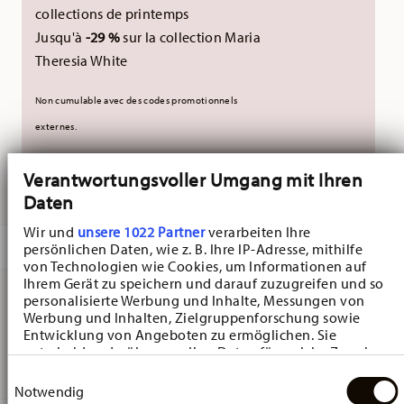
collections de printemps
Jusqu'à
-29 %
sur la collection Maria
Theresia White
Non cumulable avec des codes promotionnels
externes.
Verantwortungsvoller Umgang mit Ihren
LIVRÉ EN 5-7 JOURS OUVRABLES
Daten
Wir und
unsere 1022 Partner
verarbeiten Ihre
DESCRIPTION
persönlichen Daten, wie z. B. Ihre IP-Adresse, mithilfe
von Technologien wie Cookies, um Informationen auf
Ihrem Gerät zu speichern und darauf zuzugreifen und so
personalisierte Werbung und Inhalte, Messungen von
Werbung und Inhalten, Zielgruppenforschung sowie
Hutschenreuther Christmas Love Christmas Love red Star
Entwicklung von Angeboten zu ermöglichen. Sie
bowl - D'étoile - Ø 20,5 cm - h 2,9 cm, Porcelaine
entscheiden darüber, wer Ihre Daten für welche Zwecke
nutzt. Sie können Ihre Einwilligung jederzeit über die
Einwilligungsauswahl
Cookie-Erklärung oder durch Klicken auf das Privacy
Notwendig
Trigger Symbol ändern oder widerrufen