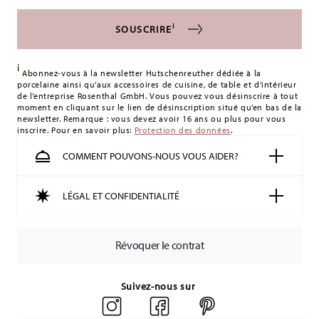
s'appliquent. Pour les livraisons en France, ceux-ci s'élèvent
à 12,90 €. Pour tous les autres pays, vous pouvez consulter
i
SOUSCRIRE
les frais de livraison
ici
.
Royaume-Uni :
Pour les livraisons au Royaume-Uni, le
i
montant minimum de commande est de 135 £. La livraison
Abonnez-vous à la newsletter Hutschenreuther dédiée à la
porcelaine ainsi qu’aux accessoires de cuisine, de table et d’intérieur
est offerte.
de l’entreprise Rosenthal GmbH. Vous pouvez vous désinscrire à tout
Suisse :
Les livraisons en Suisse sont gratuites à partir de
moment en cliquant sur le lien de désinscription situé qu’en bas de la
newsletter. Remarque : vous devez avoir 16 ans ou plus pour vous
49,90 CHF. Pour toute commande inférieure à 49,90 CHF, les
inscrire. Pour en savoir plus:
Protection des données
.
frais de livraison s'élèvent à 36,90 CHF.
Suivi :
Vous recevrez un code de suivi par e-mail dès que
COMMENT POUVONS-NOUS VOUS AIDER?
votre colis aura été expédié.
Délai de livraison en France :
5-7 jours ouvrables pour les
LÉGAL ET CONFIDENTIALITÉ
articles en stock. Vous pouvez consulter les délais de
livraison vers d'autres pays
ici
.
Retours :
Pour les retours, veuillez utiliser notre
service de
Révoquer le contrat
retour
.
Suivez-nous sur