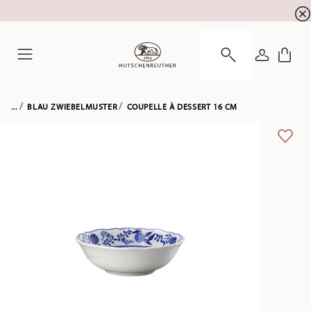
l'inscription à la newslett
10 % de réduction pour
CONNEXI
Menu
...
BLAU ZWIEBELMUSTER
COUPELLE À DESSERT 16 CM
LIST