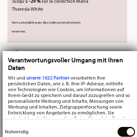
Jusqu'à
-29 %
sur la collection Maria
Theresia White
Non cumulable avec des codes promotionnels
externes.
LIVRÉ EN 5-7 JOURS OUVRABLES
Verantwortungsvoller Umgang mit Ihren
Daten
DESCRIPTION
Wir und
unsere 1022 Partner
verarbeiten Ihre
persönlichen Daten, wie z. B. Ihre IP-Adresse, mithilfe
von Technologien wie Cookies, um Informationen auf
Ihrem Gerät zu speichern und darauf zuzugreifen und so
Hutschenreuther Blau Zwiebelmuster Blau
personalisierte Werbung und Inhalte, Messungen von
Zwiebelmuster Compotier - Rond - Ø 15,6 cm - h 5,0 cm -
Werbung und Inhalten, Zielgruppenforschung sowie
Entwicklung von Angeboten zu ermöglichen. Sie
0,490 l, Porcelaine
entscheiden darüber, wer Ihre Daten für welche Zwecke
nutzt. Sie können Ihre Einwilligung jederzeit über die
Einwilligungsauswahl
Cookie-Erklärung oder durch Klicken auf das Privacy
Notwendig
Trigger Symbol ändern oder widerrufen