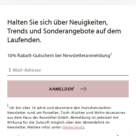
DE
213 gr
Services
Footer
1930
0,00 cm
Rund
Lieferzeiten
Halten Sie sich über Neuigkeiten,
25 gr
Spülmaschinenfest
Mikrowellengeeignet
238 gr
& Versand
Trends und Sonderangebote auf dem
0,8320 dm³
Laufenden.
Versandkostenfrei ab 49,90 €:
Ab einem Warenkorbwert von
49,90 € ist die Lieferung in alle Lieferländer (ausgenommen
1
Lieferungen ins Vereinigte Königreich) kostenlos.
10% Rabatt-Gutschein bei Newsletteranmeldung
Lieferkosten unter 49,90 €:
Wenn der Wert Ihres Einkaufs
Lebensmittelkontakt sicher
Insert your email to register for the newsletters
weniger als 49,90 € beträgt, fallen Versandkosten an. Für
Deutschland betragen diese 4,90 €. Für alle anderen Länder
können Sie die Lieferkosten
hier einsehen
.
i
ANMELDEN
Vereinigtes Königreich:
Für Lieferungen ins Vereinigte
Königreich liegt der Mindestbestellwert bei £135, die
i
Lieferung erfolgt versandkostenfrei.
Ich bin über 16 Jahre und abonniere den Hutschenreuther-
Newsletter rund um Porzellan, Tisch-/Küchen und Wohn-Accessoires
Schweiz:
Lieferungen in die Schweiz sind ab 49,90 CHF
aus dem Haus der Rosenthal GmbH. Abmeldung ist jederzeit mit
versandkostenfrei. Unter einem Bestellwert von 49,90 CHF
Wirkung für die Zukunft möglich über den Abmeldelink im
Newsletter. Weitere Infos unter:
liegen die Versandkosten bei 36,90 CHF.
Datenschutz
.
Tracking:
Sie erhalten per E-Mail einen Trackingcode, sobald