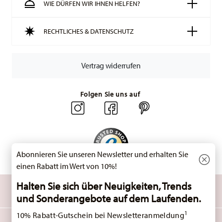
WIE DÜRFEN WIR IHNEN HELFEN?
Ihr Paket auf die Reise geht.
Lieferzeit innerhalb Deutschlands:
3-5 Werktage für
RECHTLICHES & DATENSCHUTZ
vorrätige Artikel. Sie können die Lieferzeiten in andere
Länder
hier einsehen
.
Retouren:
Für Retouren nutzen Sie bitte
Vertrag widerrufen
unseren
Retourenservice
.
Folgen Sie uns auf
Abonnieren Sie unseren Newsletter und erhalten Sie
einen Rabatt im Wert von 10%!
Halten Sie sich über Neuigkeiten, Trends
ENTDECKEN SIE UNSERE MARKEN
und Sonderangebote auf dem Laufenden.
Design & Funktionalität für Ihr Zuhause
1
10% Rabatt-Gutschein bei Newsletteranmeldung