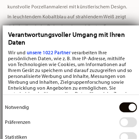
kunstvolle Porzellanmalerei mit künstlerischem Design.
In leuchtendem Kobaltblau auf strahlendem Weiß zeigt
sich das ikonische Dekor in seiner schönsten Form –
Verantwortungsvoller Umgang mit Ihren
inspiriert von fernöstlichen Vorbildern und seit mehr als
Daten
hundert Jahren geschätzt.
Wir und
unsere 1022 Partner
verarbeiten Ihre
persönlichen Daten, wie z. B. Ihre IP-Adresse, mithilfe
Mit einem Durchmesser von 15,6 cm, einer Höhe von 5,0
von Technologien wie Cookies, um Informationen auf
Ihrem Gerät zu speichern und darauf zuzugreifen und so
cm und einem Fassungsvermögen von 490 ml bietet die
personalisierte Werbung und Inhalte, Messungen von
Schale die ideale Größe für feine Desserts, frisches Obst
Werbung und Inhalten, Zielgruppenforschung sowie
Entwicklung von Angeboten zu ermöglichen. Sie
und kleine Köstlichkeiten. Die sanft geschwungene
entscheiden darüber, wer Ihre Daten für welche Zwecke
nutzt. Sie können Ihre Einwilligung jederzeit über die
Linienführung der Fahne unterstreicht den
Einwilligungsauswahl
Cookie-Erklärung oder durch Klicken auf das Privacy
Notwendig
handwerklichen Charakter und verleiht jedem
Trigger Symbol ändern oder widerrufen
gedeckten Tisch eine besondere Note.
Präferenzen
Wenn Sie es erlauben, würden wir auch gerne:
Informationen über Ihre geografische Lage
Die Dessertschale lässt sich wunderbar mit weiteren
erfassen, welche bis auf einige Meter genau sein
Statistiken