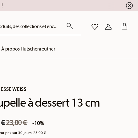
!
uits, des collections et enc...
LISTE DE SOUHAITS
CONNEXION
À propos Hutschenreuther
ESSE WEISS
pelle à dessert 13 cm
Price reduced from
to
 €
23,00 €
-10%
eur prix sur 30 jours:
23,00 €