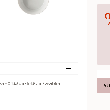
e - Ø 12,6 cm - h 4,9 cm, Porcelaine
AJ
d