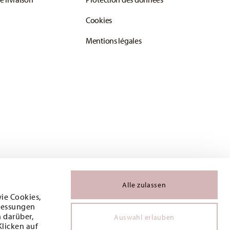
Cookies
Mentions légales
Alle zulassen
wie Cookies,
 Messungen
 darüber,
Auswahl erlauben
Klicken auf