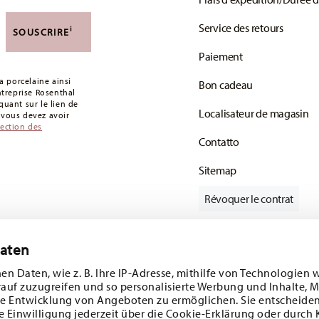
 de 49,90 CHF. Pour toute commande inférieure à
Service des retours
i
SOUSCRIRE
votre colis aura été expédié.
Paiement
s articles en stock. Vous pouvez consulter les
 porcelaine ainsi
Bon cadeau
de retour
.
entreprise Rosenthal
uant sur le lien de
Localisateur de magasin
: vous devez avoir
tection des
Contatto
Sitemap
Révoquer le contrat
Daten
Suivez-nous sur
e 10%!
en Daten, wie z. B. Ihre IP-Adresse, mithilfe von Technologien 
rauf zuzugreifen und so personalisierte Werbung und Inhalte,
s tendances et
e Entwicklung von Angeboten zu ermöglichen. Sie entscheiden
e Einwilligung jederzeit über die Cookie-Erklärung oder durch 