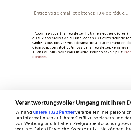
Suisse :
Les livraisons en Suisse sont gratuites à partir
Insert your email to register for the newsletters
49,90 CHF, les frais de livraison s'élèvent à 36,90 CHF.
Suivi :
Vous recevrez un code de suivi par e-mail dès que 
Délai de livraison en France :
5-7 jours ouvrables pour le
délais de livraison vers d'autres pays
ici
.
i
Abonnez-vous à la newsletter Hutschenreuther dédiée à la
Retours :
Pour les retours, veuillez utiliser notre
service 
qu’aux accessoires de cuisine, de table et d’intérieur de l’
GmbH. Vous pouvez vous désinscrire à tout moment en cliq
désinscription situé qu’en bas de la newsletter. Remarque 
16 ans ou plus pour vous inscrire. Pour en savoir plus:
Pro
données
.
Verantwortungsvoller Umgang mit Ihren 
Abonnez-vous à notre newsletter et recevez une réduction d
Wir und
unsere 1022 Partner
verarbeiten Ihre persönlich
um Informationen auf Ihrem Gerät zu speichern und da
Tiens-toi au courant des nouveautés, de
von Werbung und Inhalten, Zielgruppenforschung sowi
wer Ihre Daten für welche Zwecke nutzt. Sie können Ihr