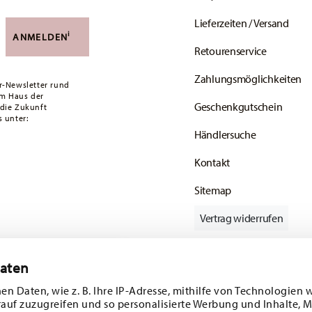
Lieferzeiten / Versand
versandkostenfrei. Unter einem Bestellwert von
i
ANMELDEN
Retourenservice
ald Ihr Paket auf die Reise geht.
Zahlungsmöglichkeiten
ätige Artikel. Sie können die Lieferzeiten in
r-Newsletter rund
em Haus der
Geschenkgutschein
 die Zukunft
enservice
.
 unter:
Händlersuche
Kontakt
Sitemap
Vertrag widerrufen
Daten
batt im Wert von
Folgen Sie uns auf
en Daten, wie z. B. Ihre IP-Adresse, mithilfe von Technologien 
rauf zuzugreifen und so personalisierte Werbung und Inhalte,