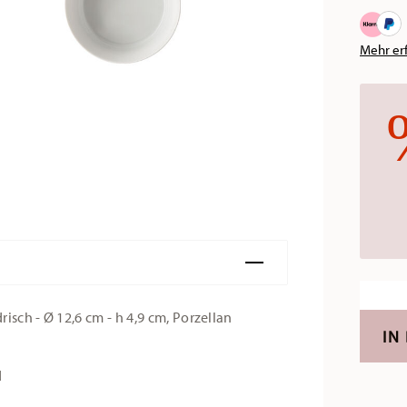
Mehr er
isch - Ø 12,6 cm - h 4,9 cm, Porzellan
IN
d