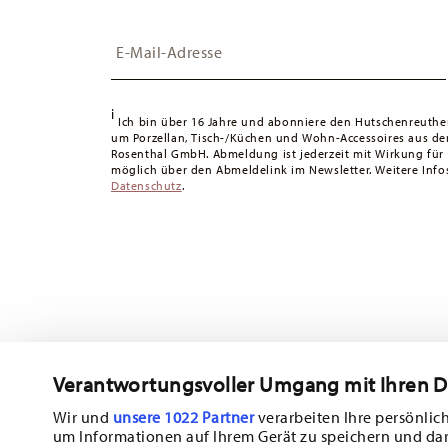
die Lieferung erfolgt versandkostenfrei.
Insert your email to register for the newsletters
Schweiz:
Lieferungen in die Schweiz sind ab 49,90 CHF 
49,90 CHF liegen die Versandkosten bei 36,90 CHF.
Tracking:
Sie erhalten per E-Mail einen Trackingcode, sob
i
Lieferzeit innerhalb Deutschlands:
3-5 Werktage für vorr
Ich bin über 16 Jahre und abonniere den Hutschenreuthe
um Porzellan, Tisch-/Küchen und Wohn-Accessoires aus d
andere Länder
hier einsehen
.
Rosenthal GmbH. Abmeldung ist jederzeit mit Wirkung für
Retouren:
Für Retouren nutzen Sie bitte unseren
Retour
möglich über den Abmeldelink im Newsletter. Weitere Infos
Datenschutz
.
Verantwortungsvoller Umgang mit Ihren 
Abonnieren Sie unseren Newsletter und erhalten Sie einen Ra
10%!
Wir und
unsere 1022 Partner
verarbeiten Ihre persönlich
um Informationen auf Ihrem Gerät zu speichern und da