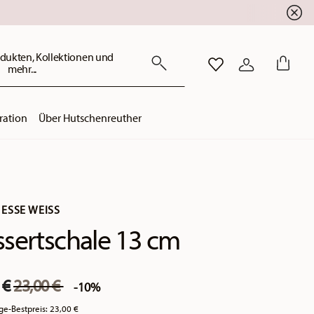
dukten, Kollektionen und
mehr...
WISHLIST
ANMELDEN
ration
Über Hutschenreuther
ESSE WEISS
sertschale 13 cm
Price reduced from
to
 €
23,00 €
-10%
ge-Bestpreis:
23,00 €