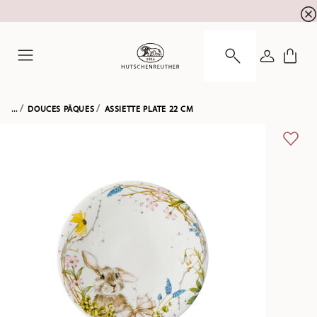
l'inscription à la newslett
10 % de réduction pour
CONNEXI
Menu
...
DOUCES PÂQUES
ASSIETTE PLATE 22 CM
LIST