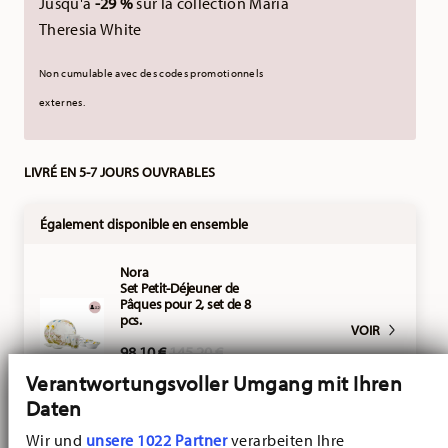
Jusqu'à
-29 %
sur la collection Maria
Theresia White
Non cumulable avec des codes promotionnels
externes.
LIVRÉ EN 5-7 JOURS OUVRABLES
Également disponible en ensemble
Nora
Set Petit-Déjeuner de
Pâques pour 2, set de 8
pcs.
VOIR
Price reduced from
to
98,10 €
145,20 €
-25%
Verantwortungsvoller Umgang mit Ihren
Daten
Nora
Wir und
unsere 1022 Partner
verarbeiten Ihre
Set Petit-Déjeuner de