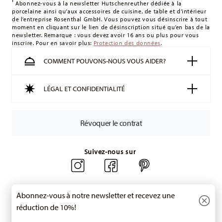
montant minimum de commande est de 135 £. La livraison
Abonnez-vous à la newsletter Hutschenreuther dédiée à la
porcelaine ainsi qu’aux accessoires de cuisine, de table et d’intérieur
est offerte.
de l’entreprise Rosenthal GmbH. Vous pouvez vous désinscrire à tout
Suisse :
Les livraisons en Suisse sont gratuites à partir de
moment en cliquant sur le lien de désinscription situé qu’en bas de la
newsletter. Remarque : vous devez avoir 16 ans ou plus pour vous
49,90 CHF. Pour toute commande inférieure à 49,90 CHF, les
inscrire. Pour en savoir plus:
Protection des données
.
frais de livraison s'élèvent à 36,90 CHF.
Suivi :
Vous recevrez un code de suivi par e-mail dès que
COMMENT POUVONS-NOUS VOUS AIDER?
votre colis aura été expédié.
Délai de livraison en France :
5-7 jours ouvrables pour les
LÉGAL ET CONFIDENTIALITÉ
articles en stock. Vous pouvez consulter les délais de
livraison vers d'autres pays
ici
.
Retours :
Pour les retours, veuillez utiliser notre
service de
Révoquer le contrat
retour
.
Suivez-nous sur
Abonnez-vous à notre newsletter et recevez une
réduction de 10%!