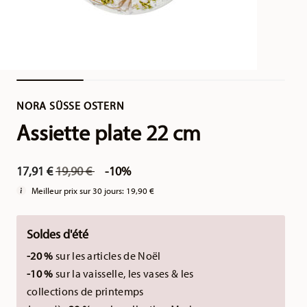
NORA SÜSSE OSTERN
Assiette plate 22 cm
Price reduced from
to
17,91 €
19,90 €
-10%
Meilleur prix sur 30 jours:
19,90 €
Soldes d'été
-20 %
sur les articles de Noël
-10 %
sur la vaisselle, les vases & les
collections de printemps