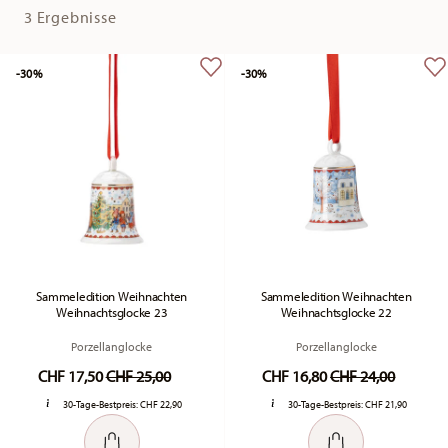
3 Ergebnisse
-30%
-30%
Sammeledition Weihnachten
Sammeledition Weihnachten
Weihnachtsglocke 23
Weihnachtsglocke 22
Porzellanglocke
Porzellanglocke
Price reduced from
to
Price reduced fr
to
CHF 17,50
CHF 25,00
CHF 16,80
CHF 24,00
30-Tage-Bestpreis:
CHF 22,90
30-Tage-Bestpreis:
CHF 21,90