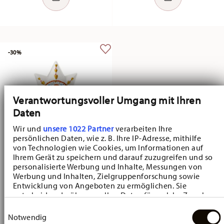
-30%
Verantwortungsvoller Umgang mit Ihren
Daten
Wir und
unsere 1022 Partner
verarbeiten Ihre
persönlichen Daten, wie z. B. Ihre IP-Adresse, mithilfe
von Technologien wie Cookies, um Informationen auf
Ihrem Gerät zu speichern und darauf zuzugreifen und so
Sammeledition Weihnachten
personalisierte Werbung und Inhalte, Messungen von
Weihnachtsmarkt
Werbung und Inhalten, Zielgruppenforschung sowie
Entwicklung von Angeboten zu ermöglichen. Sie
Christbaumspitze groß
entscheiden darüber, wer Ihre Daten für welche Zwecke
Price reduced from
to
CHF 49,00
CHF 70,00
nutzt. Sie können Ihre Einwilligung jederzeit über die
Einwilligungsauswahl
Cookie-Erklärung oder durch Klicken auf das Privacy
Notwendig
30-Tage-Bestpreis:
CHF 64,00
Trigger Symbol ändern oder widerrufen