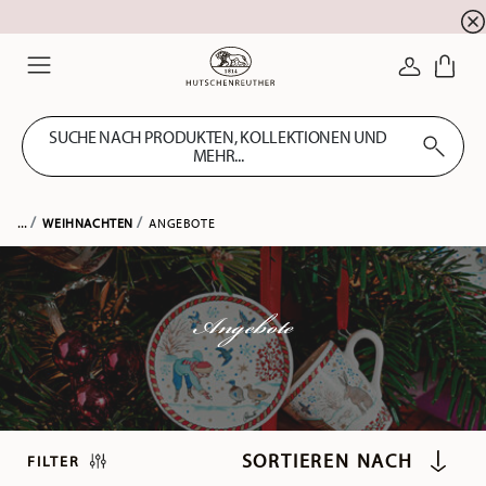
Newsletter-Anmeldung
10 % Rabatt für Ihre
!
ANMELDE
Menu
SUCHE NACH PRODUKTEN, KOLLEKTIONEN UND
MEHR...
...
WEIHNACHTEN
ANGEBOTE
Angebote
FILTER