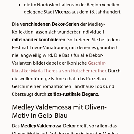
die im Nordosten Italiens in der Region Venetien
gelegene Stadt
Vicenza
aus dem 16. Jahrhundert.
Die
verschiedenen Dekor-Serien
der Medley-
Kollektion lassen sich wunderbar individuell
miteinander kombinieren
. So kreieren Sie bei jedem
Festmahl neue Variationen, mit denen es garantiert
nie langweilig wird. Die Basis für alle Dekor-
Varianten bildet dabei der ikonische
Geschirr-
Klassiker Maria Theresia von Hutschenreuther
. Durch
die wellenförmige Fahne erhält das Porzellan-
Geschirr einen romantischen Landhaus-Look und
überzeugt durch
zeitlos-rustikale Eleganz
.
Medley Valdemossa mit Oliven-
Motiv in Gelb-Blau
Das
Medley Valdemossa-Dekor
greift vor allem das
Oliven-Motiv auf. Auf der gelben Fahne der Medley-