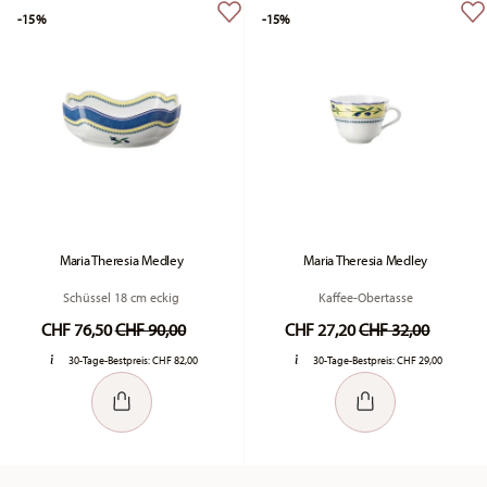
-15%
-15%
Maria Theresia Medley
Maria Theresia Medley
Schüssel 18 cm eckig
Kaffee-Obertasse
Price reduced from
to
Price reduced fr
to
CHF 76,50
CHF 90,00
CHF 27,20
CHF 32,00
30-Tage-Bestpreis:
CHF 82,00
30-Tage-Bestpreis:
CHF 29,00