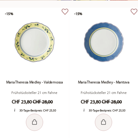
-15%
-15%
Maria Theresia Medley - Valdemossa
Maria Theresia Medley - Mantova
Frühstücksteller 21 cm Fahne
Frühstücksteller 21 cm Fahne
Price reduced from
to
Price reduced fr
to
CHF 23,80
CHF 28,00
CHF 23,80
CHF 28,00
30-Tage-Bestpreis:
CHF 25,50
30-Tage-Bestpreis:
CHF 25,50