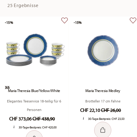
25 Ergebnisse
-15%
-15%
X6
Maria Theresia Blue/Yellow/White
Maria Theresia Medley
Elegantes Teeservice 18-teilig für 6
Brotteller 17 cm Fahne
Price reduced fr
to
CHF 22,10
CHF 26,00
Personen
Price reduced from
to
CHF 373,06
CHF 438,90
30-Tage-Bestpreis:
CHF 23,50
30-Tage-Bestpreis:
CHF 420,00