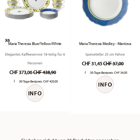
X6
Maria Theresia Blue/Yellow/White
Maria Theresia Medley - Mantova
Elegantes Kaffeeservice 18-teilig für 6
Speiseteller 25 cm Fahne
Price reduced fr
to
CHF 31,45
CHF 37,00
Personen
Price reduced from
to
CHF 373,06
CHF 438,90
30-Tage-Bestpreis:
CHF 34,00
30-Tage-Bestpreis:
CHF 420,00
INFO
INFO