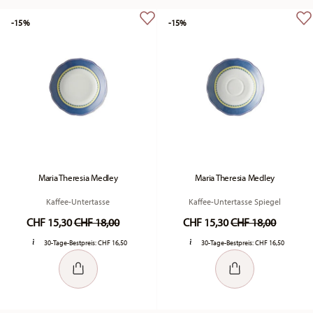
-15%
-15%
Maria Theresia Medley
Maria Theresia Medley
Kaffee-Untertasse
Kaffee-Untertasse Spiegel
Price reduced from
to
Price reduced fr
to
CHF 15,30
CHF 18,00
CHF 15,30
CHF 18,00
30-Tage-Bestpreis:
CHF 16,50
30-Tage-Bestpreis:
CHF 16,50