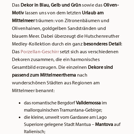
Das
Dekor in Blau, Gelb und Grün
sowie das
Oliven-
Motiv
lassen uns von dem letzten
Urlaub am
Mittelmeer
träumen: von Zitronenbäumen und
Olivenhainen, goldgelben Sandstränden und
blauem Meer. Dabei überzeugt die Hutschenreuther
Medley-Kollektion durch ein ganz
besonderes Detail
:
Das
Porzellan-Geschirr
setzt sich aus verschiedenen
Dekoren zusammen, die ein harmonisches
Gesamtbild erzeugen. Die einzelnen
Dekore sind
passend zum Mittelmeerthema
nach
wunderschönen Städten aus Regionen am
Mittelmeer benannt:
das romantische Bergdorf
Valldemossa
im
mallorquinischen Tramuntana-Gebirge;
die kleine, unweit vom Gardasee am Lago
Superiore gelegene Stadt Mantua –
Mantova
auf
Italienisch;