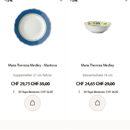
-15%
-15%
Maria Theresia Medley - Mantova
Maria Theresia Medley
Suppenteller 21 cm Fahne
Dessertschale 16 cm
Price reduced from
to
Price reduced fr
to
CHF 29,75
CHF 35,00
CHF 24,65
CHF 29,00
30-Tage-Bestpreis:
CHF 32,00
30-Tage-Bestpreis:
CHF 26,00