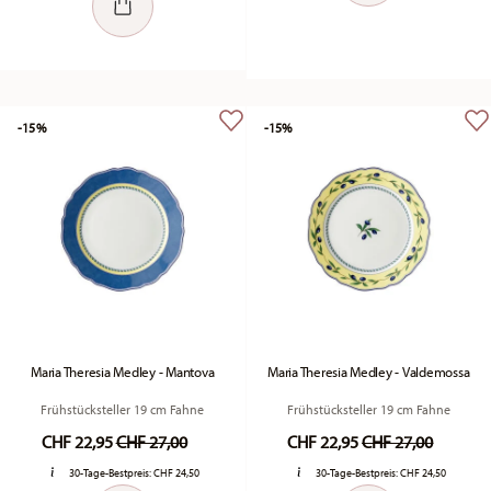
-15%
-15%
Maria Theresia Medley - Mantova
Maria Theresia Medley - Valdemossa
Frühstücksteller 19 cm Fahne
Frühstücksteller 19 cm Fahne
Price reduced from
to
Price reduced fr
to
CHF 22,95
CHF 27,00
CHF 22,95
CHF 27,00
30-Tage-Bestpreis:
CHF 24,50
30-Tage-Bestpreis:
CHF 24,50