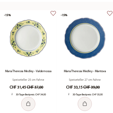
-15%
-15%
Maria Theresia Medley - Valdemossa
Maria Theresia Medley - Mantova
Speiseteller 25 cm Fahne
Speiseteller 27 cm Fahne
Price reduced from
to
Price reduced fr
to
CHF 31,45
CHF 37,00
CHF 33,15
CHF 39,00
30-Tage-Bestpreis:
CHF 34,00
30-Tage-Bestpreis:
CHF 35,00