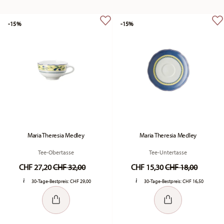
-15%
-15%
Maria Theresia Medley
Maria Theresia Medley
Tee-Obertasse
Tee-Untertasse
Price reduced from
to
Price reduced fr
to
CHF 27,20
CHF 32,00
CHF 15,30
CHF 18,00
30-Tage-Bestpreis:
CHF 29,00
30-Tage-Bestpreis:
CHF 16,50