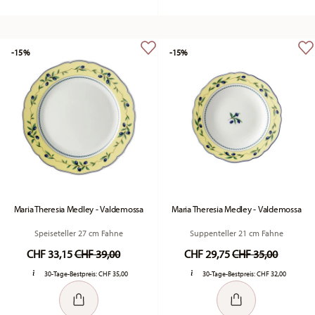
-15%
-15%
Maria Theresia Medley - Valdemossa
Maria Theresia Medley - Valdemossa
Speiseteller 27 cm Fahne
Suppenteller 21 cm Fahne
Price reduced from
to
Price reduced fr
to
CHF 33,15
CHF 39,00
CHF 29,75
CHF 35,00
30-Tage-Bestpreis:
CHF 35,00
30-Tage-Bestpreis:
CHF 32,00