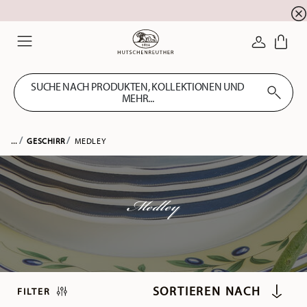
Summer SALE! Sichern Sie sich 5% EXTRA-RABATT
☀️
ANMELDE
Menu
SUCHE NACH PRODUKTEN, KOLLEKTIONEN UND
MEHR...
...
GESCHIRR
MEDLEY
Medley
FILTER