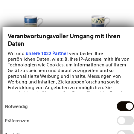
Verantwortungsvoller Umgang mit Ihren
Daten
Wir und
unsere 1022 Partner
verarbeiten Ihre
persönlichen Daten, wie z. B. Ihre IP-Adresse, mithilfe von
Maria Theresia Medley - Mantova
Maria Theresia Medley - Valdemossa
Technologien wie Cookies, um Informationen auf Ihrem
Gerät zu speichern und darauf zuzugreifen und so
Becher mit Henkel
Becher mit Henkel
personalisierte Werbung und Inhalte, Messungen von
Price reduced from
to
Price reduced fr
to
Werbung und Inhalten, Zielgruppenforschung sowie
CHF 25,50
CHF 30,00
CHF 25,50
CHF 30,00
Entwicklung von Angeboten zu ermöglichen. Sie
30-Tage-Bestpreis:
CHF 27,00
30-Tage-Bestpreis:
CHF 27,00
entscheiden darüber, wer Ihre Daten für welche Zwecke
nutzt. Sie können Ihre Einwilligung jederzeit über die
Einwilligungsauswahl
Cookie-Erklärung oder durch Klicken auf das Privacy
Notwendig
Trigger Symbol ändern oder widerrufen
Präferenzen
Wenn Sie es erlauben, würden wir auch gerne:
Informationen über Ihre geografische Lage
erfassen, welche bis auf einige Meter genau sein