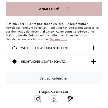
können Sie die Lieferkosten
hier einsehen
.
i
ANMELDEN
Vereinigtes Königreich:
Für Lieferungen ins Vereinigte
Königreich liegt der Mindestbestellwert bei £135, die
i
Lieferung erfolgt versandkostenfrei.
Ich bin über 16 Jahre und abonniere den Hutschenreuther-
Newsletter rund um Porzellan, Tisch-/Küchen und Wohn-Accessoires
Schweiz:
Lieferungen in die Schweiz sind ab 49,90 CHF
aus dem Haus der Rosenthal GmbH. Abmeldung ist jederzeit mit
versandkostenfrei. Unter einem Bestellwert von 49,90 CHF
Wirkung für die Zukunft möglich über den Abmeldelink im
Newsletter. Weitere Infos unter:
liegen die Versandkosten bei 36,90 CHF.
Datenschutz
.
Tracking:
Sie erhalten per E-Mail einen Trackingcode, sobald
WIE DÜRFEN WIR IHNEN HELFEN?
Ihr Paket auf die Reise geht.
Lieferzeit innerhalb Deutschlands:
3-5 Werktage für
RECHTLICHES & DATENSCHUTZ
vorrätige Artikel. Sie können die Lieferzeiten in andere
Länder
hier einsehen
.
Retouren:
Für Retouren nutzen Sie bitte
Vertrag widerrufen
unseren
Retourenservice
.
Folgen Sie uns auf