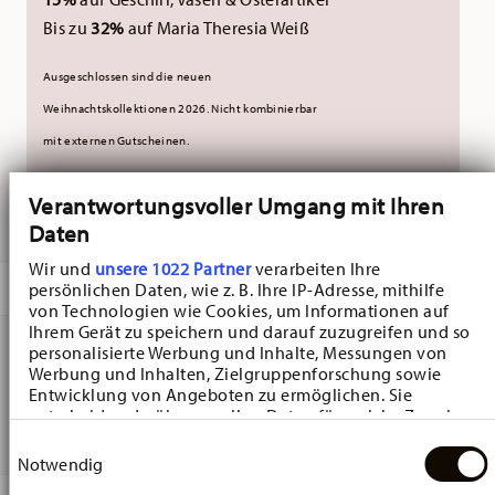
Bis zu
32%
auf Maria Theresia Weiß
Ausgeschlossen sind die neuen
Weihnachtskollektionen 2026.
Nicht kombinierbar
mit externen Gutscheinen.
Verantwortungsvoller Umgang mit Ihren
GELIEFERT IN 5-7 WERKTAGEN
Daten
Wir und
unsere 1022 Partner
verarbeiten Ihre
BESCHREIBUNG
persönlichen Daten, wie z. B. Ihre IP-Adresse, mithilfe
von Technologien wie Cookies, um Informationen auf
Ihrem Gerät zu speichern und darauf zuzugreifen und so
personalisierte Werbung und Inhalte, Messungen von
Werbung und Inhalten, Zielgruppenforschung sowie
Hutschenreuther Maria Theresia Medley Brotteller -
Entwicklung von Angeboten zu ermöglichen. Sie
Rund - Ø 16,9 cm - h 2,5 cm, Porzellan Blau
entscheiden darüber, wer Ihre Daten für welche Zwecke
nutzt. Sie können Ihre Einwilligung jederzeit über die
Einwilligungsauswahl
Cookie-Erklärung oder durch Klicken auf das Privacy
Notwendig
Trigger Symbol ändern oder widerrufen