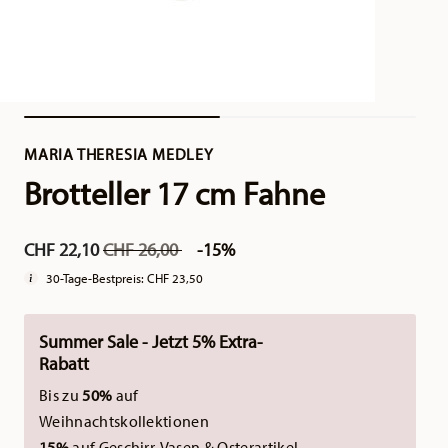
MARIA THERESIA MEDLEY
Brotteller 17 cm Fahne
Price reduced from
to
CHF 22,10
CHF 26,00
-15%
30-Tage-Bestpreis:
CHF 23,50
Summer Sale - Jetzt 5% Extra-
Rabatt
Bis zu
50%
auf
Weihnachtskollektionen
15%
auf Geschirr, Vasen & Osterartikel