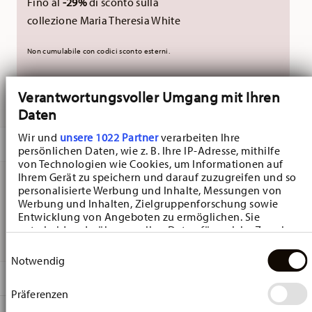
Fino al
-29%
di sconto sulla
collezione Maria Theresia White
Non cumulabile con codici sconto esterni.
Verantwortungsvoller Umgang mit Ihren
CONSEGNATO IN 5-7 GIORNI LAVORATIVI
Daten
Wir und
unsere 1022 Partner
verarbeiten Ihre
DESCRIZIONE
persönlichen Daten, wie z. B. Ihre IP-Adresse, mithilfe
von Technologien wie Cookies, um Informationen auf
Ihrem Gerät zu speichern und darauf zuzugreifen und so
personalisierte Werbung und Inhalte, Messungen von
Hutschenreuther Maria Theresia Medley Piattino pane -
Werbung und Inhalten, Zielgruppenforschung sowie
Entwicklung von Angeboten zu ermöglichen. Sie
Rotondo - Ø 16,9 cm - h 2,5 cm, Porcellana
entscheiden darüber, wer Ihre Daten für welche Zwecke
nutzt. Sie können Ihre Einwilligung jederzeit über die
Einwilligungsauswahl
Cookie-Erklärung oder durch Klicken auf das Privacy
Notwendig
Trigger Symbol ändern oder widerrufen
DETTAGLI
Präferenzen
Wenn Sie es erlauben, würden wir auch gerne:
Hutschenreuther
Informationen über Ihre geografische Lage