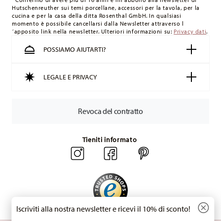
Hutschenreuther sui temi porcellane, accessori per la tavola, per la
Svizzera:
Le spedizioni in Svizzera sono gratuite per ordini a
cucina e per la casa della ditta Rosenthal GmbH. In qualsiasi
partire da 49,90 CHF. Per ordini inferiori a 49,90 CHF, le spese
momento è possibile cancellarsi dalla Newsletter attraverso l
´apposito link nella newsletter. Ulteriori informazioni su:
Privacy dati
.
di spedizione ammontano a 36,90 CHF.
Tempi di spedizione in Italia:
5-7 giorni lavorativi per gli
POSSIAMO AIUTARTI?
articoli in stock. Puoi visualizzare i tempi di consegna per
altri paesi
qui
.
LEGALE E PRIVACY
Fornitore del servizio di spedizione:
Spediamo con UPS
(consegna standard) in Italia.
Tracciabilità
Riceverete un codice di tracciamento via e-mail
Revoca del contratto
non appena il vostro pacco verrà spedito.
Resi:
Per i resi, si prega di utilizzare il nostro
servizio resi
.
Tieniti informato
Iscriviti alla nostra newsletter e ricevi il 10% di sconto!