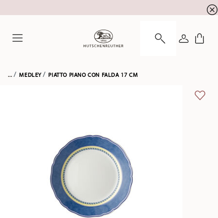
registrazione alla newsletter
10 % di sconto per la
ACCEDI
Menu
...
MEDLEY
PIATTO PIANO CON FALDA 17 CM
LISTA