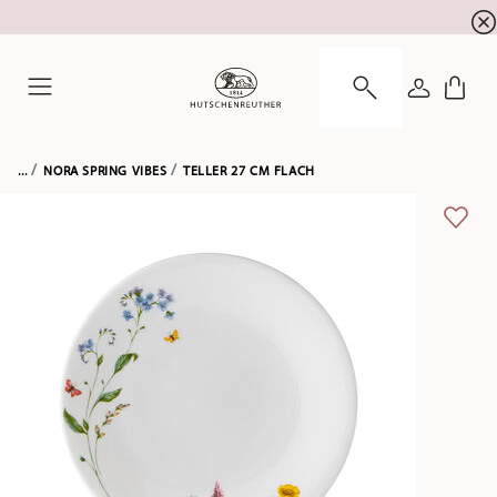
Summer SALE! Sichern Sie sich 5% EXTRA-RABATT
☀️
ANMELDE
Menu
...
NORA SPRING VIBES
TELLER 27 CM FLACH
ADD 