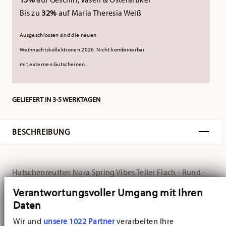
Bis zu
32%
auf Maria Theresia Weiß
Ausgeschlossen sind die neuen
Weihnachtskollektionen 2026.
Nicht kombinierbar
mit externen Gutscheinen.
GELIEFERT IN 3-5 WERKTAGEN
BESCHREIBUNG
Hutschenreuther Nora Spring Vibes Teller Flach - Rund -
Ø 28,0 cm - h 2,4 cm, Bone China Multicolor
Verantwortungsvoller Umgang mit Ihren
Daten
Nora Spring Vibes steht für zeitlos schöne
Wir und
unsere 1022 Partner
verarbeiten Ihre