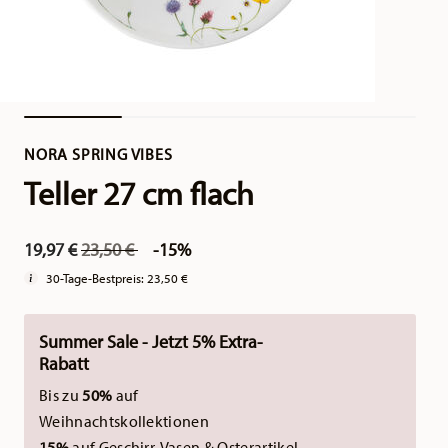
NORA SPRING VIBES
Teller 27 cm flach
Price reduced from
to
19,97 €
23,50 €
-15%
30-Tage-Bestpreis:
23,50 €
Summer Sale - Jetzt 5% Extra-
Rabatt
Bis zu
50%
auf
Weihnachtskollektionen
15%
auf Geschirr, Vasen & Osterartikel