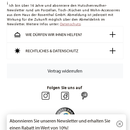
i
Lieferung erfolgt versandkostenfrei.
Ich bin über 16 Jahre und abonniere den Hutschenreuther-
Newsletter rund um Porzellan, Tisch-/Küchen und Wohn-Accessoires
Schweiz:
Lieferungen in die Schweiz sind ab 49,90 CHF
aus dem Haus der Rosenthal GmbH. Abmeldung ist jederzeit mit
versandkostenfrei. Unter einem Bestellwert von 49,90 CHF
Wirkung für die Zukunft möglich über den Abmeldelink im
Newsletter. Weitere Infos unter:
liegen die Versandkosten bei 36,90 CHF.
Datenschutz
.
Tracking:
Sie erhalten per E-Mail einen Trackingcode, sobald
WIE DÜRFEN WIR IHNEN HELFEN?
Ihr Paket auf die Reise geht.
Lieferzeit innerhalb Deutschlands:
3-5 Werktage für
RECHTLICHES & DATENSCHUTZ
vorrätige Artikel. Sie können die Lieferzeiten in andere
Länder
hier einsehen
.
Retouren:
Für Retouren nutzen Sie bitte
Vertrag widerrufen
unseren
Retourenservice
.
Folgen Sie uns auf
Abonnieren Sie unseren Newsletter und erhalten Sie
einen Rabatt im Wert von 10%!