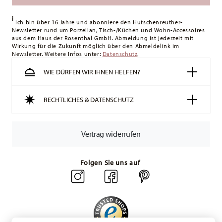
Königreich liegt der Mindestbestellwert bei £135, die
i
Lieferung erfolgt versandkostenfrei.
Ich bin über 16 Jahre und abonniere den Hutschenreuther-
Newsletter rund um Porzellan, Tisch-/Küchen und Wohn-Accessoires
Schweiz:
Lieferungen in die Schweiz sind ab 49,90 CHF
aus dem Haus der Rosenthal GmbH. Abmeldung ist jederzeit mit
versandkostenfrei. Unter einem Bestellwert von 49,90 CHF
Wirkung für die Zukunft möglich über den Abmeldelink im
Newsletter. Weitere Infos unter:
liegen die Versandkosten bei 36,90 CHF.
Datenschutz
.
Tracking:
Sie erhalten per E-Mail einen Trackingcode, sobald
WIE DÜRFEN WIR IHNEN HELFEN?
Ihr Paket auf die Reise geht.
Lieferzeit innerhalb Deutschlands:
3-5 Werktage für
RECHTLICHES & DATENSCHUTZ
vorrätige Artikel. Sie können die Lieferzeiten in andere
Länder
hier einsehen
.
Retouren:
Für Retouren nutzen Sie bitte
Vertrag widerrufen
unseren
Retourenservice
.
Folgen Sie uns auf