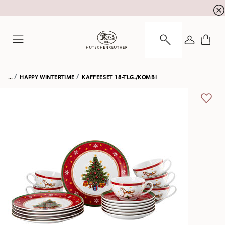
Summer SALE! Sichern Sie sich 5% EXTRA-RABATT
☀️
ANMELDE
Menu
...
HAPPY WINTERTIME
KAFFEESET 18-TLG./KOMBI
ADD 