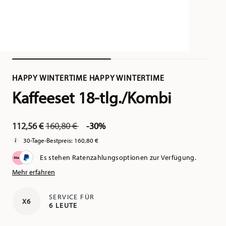
HAPPY WINTERTIME HAPPY WINTERTIME
Kaffeeset 18-tlg./Kombi
Price reduced from
to
112,56 €
160,80 €
-30%
30-Tage-Bestpreis:
160,80 €
Es stehen Ratenzahlungsoptionen zur Verfügung.
Mehr erfahren
SERVICE FÜR
X6
6 LEUTE