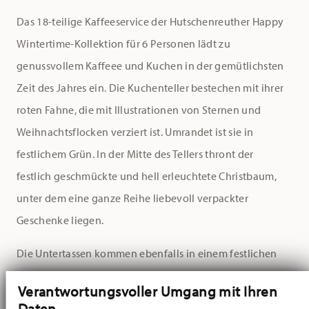
Das 18-teilige Kaffeeservice der Hutschenreuther Happy
Wintertime-Kollektion für 6 Personen lädt zu
genussvollem Kaffeee und Kuchen in der gemütlichsten
Zeit des Jahres ein. Die Kuchenteller bestechen mit ihrer
roten Fahne, die mit Illustrationen von Sternen und
Weihnachtsflocken verziert ist. Umrandet ist sie in
festlichem Grün. In der Mitte des Tellers thront der
festlich geschmückte und hell erleuchtete Christbaum,
unter dem eine ganze Reihe liebevoll verpackter
Geschenke liegen.
Die Untertassen kommen ebenfalls in einem festlichen
Rot daher und sind mit Sternen, Schneeflocken und
Verantwortungsvoller Umgang mit Ihren
einer tannengrünen Umrandung geschmückt. Die
Daten