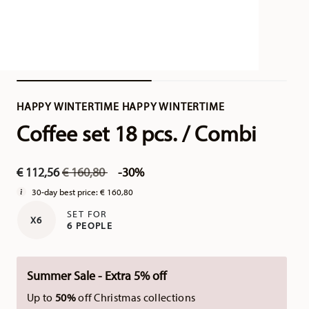
HAPPY WINTERTIME HAPPY WINTERTIME
Coffee set 18 pcs. / Combi
Price reduced from
to
€ 112,56
€ 160,80
-30%
30-day best price:
€ 160,80
SET FOR
X6
6 PEOPLE
Summer Sale - Extra 5% off
Up to
50%
off Christmas collections