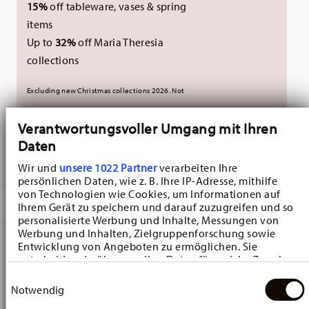
15%
off tableware, vases & spring
items
Up to
32%
off Maria Theresia
collections
Excluding new Christmas collections 2026. Not
combinable with external vouchers.
Verantwortungsvoller Umgang mit Ihren
Daten
DELIVERED IN 5-7 WORKING DAYS
Wir und
unsere 1022 Partner
verarbeiten Ihre
persönlichen Daten, wie z. B. Ihre IP-Adresse, mithilfe
von Technologien wie Cookies, um Informationen auf
DESCRIPTION
Ihrem Gerät zu speichern und darauf zuzugreifen und so
personalisierte Werbung und Inhalte, Messungen von
Werbung und Inhalten, Zielgruppenforschung sowie
Entwicklung von Angeboten zu ermöglichen. Sie
Hutschenreuther Happy Wintertime Happy Wintertime
entscheiden darüber, wer Ihre Daten für welche Zwecke
nutzt. Sie können Ihre Einwilligung jederzeit über die
Einwilligungsauswahl
Set - Coffee set 18 pcs. / Combi, Porcelain Multicolor
Cookie-Erklärung oder durch Klicken auf das Privacy
Notwendig
Trigger Symbol ändern oder widerrufen