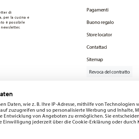
F.
Pagamenti
 articoli in stock. Puoi visualizzare i tempi di
tter di
, per la cucina e
Buono regalo
to è possibile
onsegna standard) in Italia.
 newsletter.
mail non appena il vostro pacco verrà spedito.
Store locator
Contattaci
Sitemap
Revoca del contratto
Daten
Tieniti informato
en Daten, wie z. B. Ihre IP-Adresse, mithilfe von Technologien 
rauf zuzugreifen und so personalisierte Werbung und Inhalte,
e Entwicklung von Angeboten zu ermöglichen. Sie entscheiden
e Einwilligung jederzeit über die Cookie-Erklärung oder durch 
ferte speciali.
SCOPRI TUTTI I NOSTRI BRAND