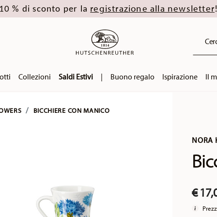
registrazione alla newsletter
10 % di sconto per la
Cerc
otti
Collezioni
Saldi Estivi
|
Buono regalo
Ispirazione
Il 
LOWERS
BICCHIERE CON MANICO
NORA 
Bic
€ 17,
Prezz