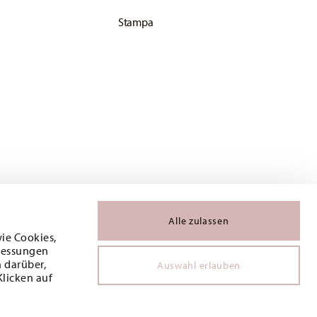
Stampa
Alle zulassen
wie Cookies,
 Messungen
 darüber,
Auswahl erlauben
Klicken auf