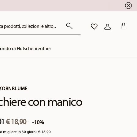
!
a prodotti, collezioni e altro...
LISTA DESIDERI
ACCEDI
mondo di Hutschenreuther
KORNBLUME
chiere con manico
Price reduced from
to
01
€ 18,90
-10%
o migliore in 30 giorni:
€ 18,90