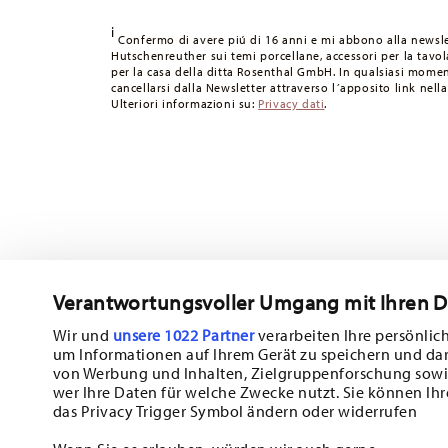
49,90 CHF, le spese di spedizione ammontano a 36,90 CH
i
Tempi di spedizione in Italia:
5-7 giorni lavorativi per gli
Confermo di avere piú di 16 anni e mi abbono alla newsle
Hutschenreuther sui temi porcellane, accessori per la tavola
consegna per altri paesi
qui
.
per la casa della ditta Rosenthal GmbH. In qualsiasi momen
Fornitore del servizio di spedizione:
Spediamo con UPS (c
cancellarsi dalla Newsletter attraverso l´apposito link nella
Ulteriori informazioni su:
Privacy dati
.
Tracciabilità
Riceverete un codice di tracciamento via e-
Resi:
Per i resi, si prega di utilizzare il nostro
servizio resi
.
Verantwortungsvoller Umgang mit Ihren 
Wir und
unsere 1022 Partner
verarbeiten Ihre persönlich
um Informationen auf Ihrem Gerät zu speichern und da
Iscriviti alla nostra newsletter e ricevi il 10% di sconto!
von Werbung und Inhalten, Zielgruppenforschung sowi
wer Ihre Daten für welche Zwecke nutzt. Sie können Ihr
Tieniti informato su novità, tendenze e of
das Privacy Trigger Symbol ändern oder widerrufen
1
Buono sconto del 10% per chi si iscrive alla newsletter