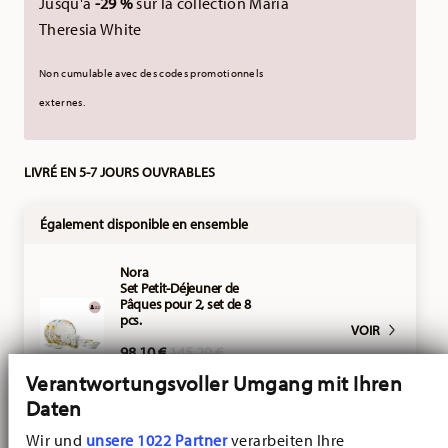
Jusqu'à
-29 %
sur la collection Maria
Theresia White
Non cumulable avec des codes promotionnels
externes.
LIVRÉ EN 5-7 JOURS OUVRABLES
Également disponible en ensemble
Nora
Set Petit-Déjeuner de
Pâques pour 2, set de 8
pcs.
VOIR
Price reduced from
to
98,10 €
145,20 €
-25%
Verantwortungsvoller Umgang mit Ihren
Daten
Nora
Wir und
unsere 1022 Partner
verarbeiten Ihre
Set Petit-Déjeuner de