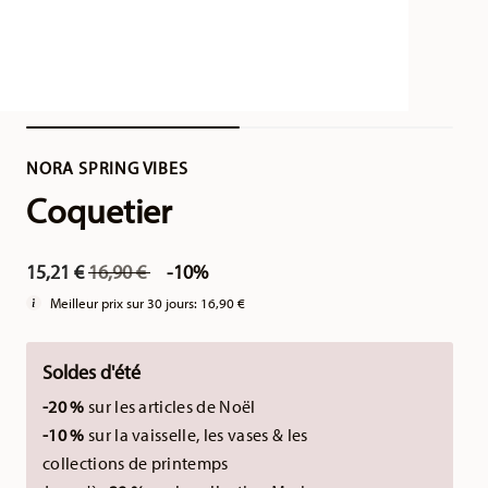
NORA SPRING VIBES
Coquetier
Price reduced from
to
15,21 €
16,90 €
-10%
Meilleur prix sur 30 jours:
16,90 €
Soldes d'été
-20 %
sur les articles de Noël
-10 %
sur la vaisselle, les vases & les
collections de printemps