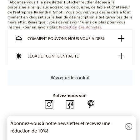
montant minimum de commande est de 135 £. La livraison
Abonnez-vous à la newsletter Hutschenreuther dédiée à la
porcelaine ainsi qu’aux accessoires de cuisine, de table et d’intérieur
est offerte.
de l’entreprise Rosenthal GmbH. Vous pouvez vous désinscrire à tout
Suisse :
Les livraisons en Suisse sont gratuites à partir de
moment en cliquant sur le lien de désinscription situé qu’en bas de la
newsletter. Remarque : vous devez avoir 16 ans ou plus pour vous
49,90 CHF. Pour toute commande inférieure à 49,90 CHF, les
inscrire. Pour en savoir plus:
Protection des données
.
frais de livraison s'élèvent à 36,90 CHF.
Suivi :
Vous recevrez un code de suivi par e-mail dès que
COMMENT POUVONS-NOUS VOUS AIDER?
votre colis aura été expédié.
Délai de livraison en France :
5-7 jours ouvrables pour les
LÉGAL ET CONFIDENTIALITÉ
articles en stock. Vous pouvez consulter les délais de
livraison vers d'autres pays
ici
.
Retours :
Pour les retours, veuillez utiliser notre
service de
Révoquer le contrat
retour
.
Suivez-nous sur
Abonnez-vous à notre newsletter et recevez une
réduction de 10%!