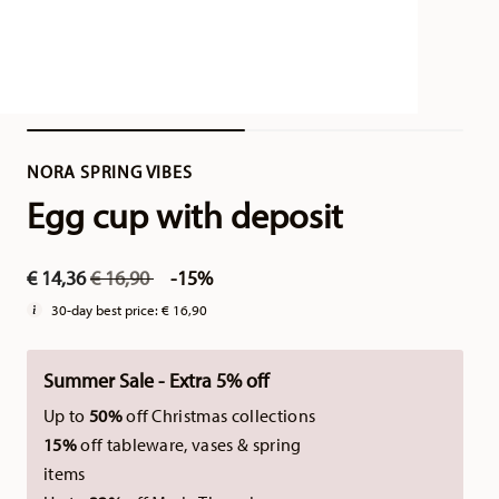
NORA SPRING VIBES
Egg cup with deposit
Price reduced from
to
€ 14,36
€ 16,90
-15%
30-day best price:
€ 16,90
Summer Sale - Extra 5% off
Up to
50%
off Christmas collections
15%
off tableware, vases & spring
items