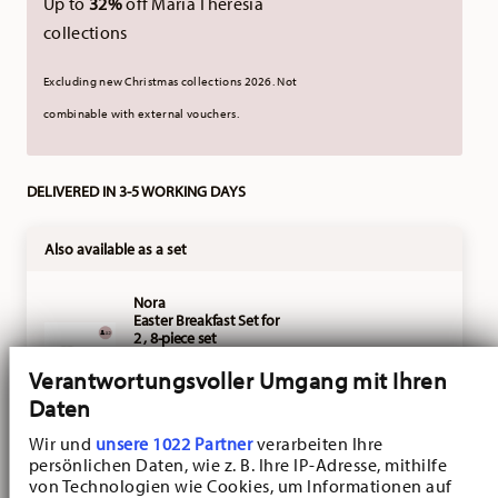
Up to
32%
off Maria Theresia
collections
Excluding new Christmas collections 2026. Not
combinable with external vouchers.
DELIVERED IN 3-5 WORKING DAYS
Also available as a set
Nora
Easter Breakfast Set for
2 , 8-piece set
VIEW
Price reduced from
to
€ 92,65
€ 145,20
Verantwortungsvoller Umgang mit Ihren
-25%
Daten
Wir und
unsere 1022 Partner
verarbeiten Ihre
Nora
persönlichen Daten, wie z. B. Ihre IP-Adresse, mithilfe
Easter Breakfast Set for
von Technologien wie Cookies, um Informationen auf
2 , 8-piece set