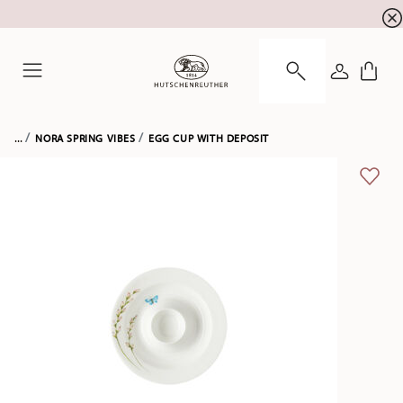
Summer SALE! Get EXTRA 5% OFF and save up to 
☀️
LOGIN
Menu
...
NORA SPRING VIBES
EGG CUP WITH DEPOSIT
ADD 