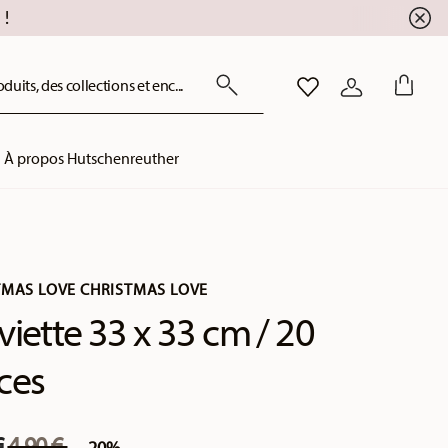
!
uits, des collections et enc...
LISTE DE SOUHAITS
CONNEXION
À propos Hutschenreuther
TMAS LOVE CHRISTMAS LOVE
viette 33 x 33 cm / 20
ces
Price reduced from
to
€
4,90 €
-20%