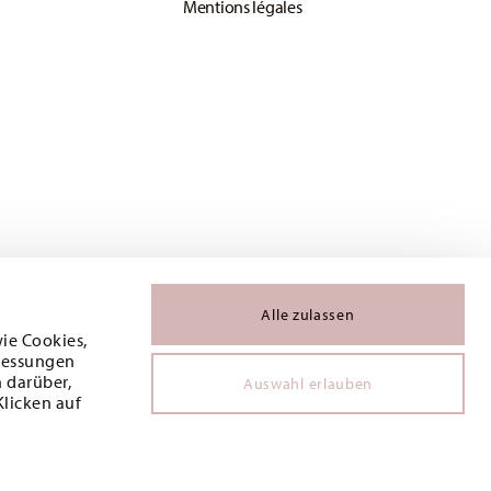
Mentions légales
Alle zulassen
wie Cookies,
 Messungen
 darüber,
Auswahl erlauben
Klicken auf