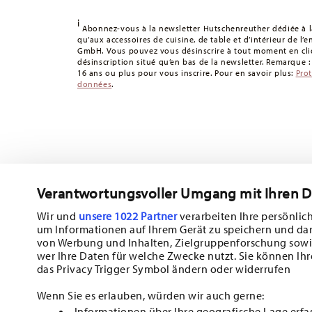
Délai de livraison en France :
5-7 jours ouvrables pour le
délais de livraison vers d'autres pays
ici
.
i
Abonnez-vous à la newsletter Hutschenreuther dédiée à la
Retours :
Pour les retours, veuillez utiliser notre
service 
qu’aux accessoires de cuisine, de table et d’intérieur de l’
GmbH. Vous pouvez vous désinscrire à tout moment en cliq
désinscription situé qu’en bas de la newsletter. Remarque 
16 ans ou plus pour vous inscrire. Pour en savoir plus:
Pro
données
.
Verantwortungsvoller Umgang mit Ihren 
Abonnez-vous à notre newsletter et recevez une réduction d
Wir und
unsere 1022 Partner
verarbeiten Ihre persönlich
um Informationen auf Ihrem Gerät zu speichern und da
Tiens-toi au courant des nouveautés, de
von Werbung und Inhalten, Zielgruppenforschung sowi
wer Ihre Daten für welche Zwecke nutzt. Sie können Ihr
des offres spéciales.
das Privacy Trigger Symbol ändern oder widerrufen
10% de réduction en bon d'achat pour l'inscription à la new
Wenn Sie es erlauben, würden wir auch gerne:
Informationen über Ihre geografische Lage erfa
Insert your email to register for the newsletters