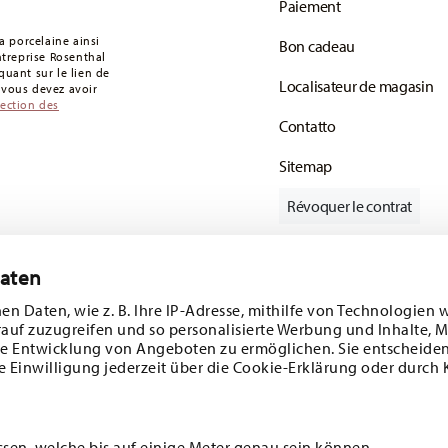
Paiement
s articles en stock. Vous pouvez consulter les
 porcelaine ainsi
Bon cadeau
de retour
.
entreprise Rosenthal
uant sur le lien de
Localisateur de magasin
: vous devez avoir
tection des
Contatto
Sitemap
Révoquer le contrat
Daten
Suivez-nous sur
e 10%!
en Daten, wie z. B. Ihre IP-Adresse, mithilfe von Technologien 
rauf zuzugreifen und so personalisierte Werbung und Inhalte,
s tendances et
e Entwicklung von Angeboten zu ermöglichen. Sie entscheiden
e Einwilligung jederzeit über die Cookie-Erklärung oder durch 
1
sletter
DÉCOUVREZ TOUTES NOS MARQUES
Beauté et fonctionnalité pour votre maison
ssen, welche bis auf einige Meter genau sein können