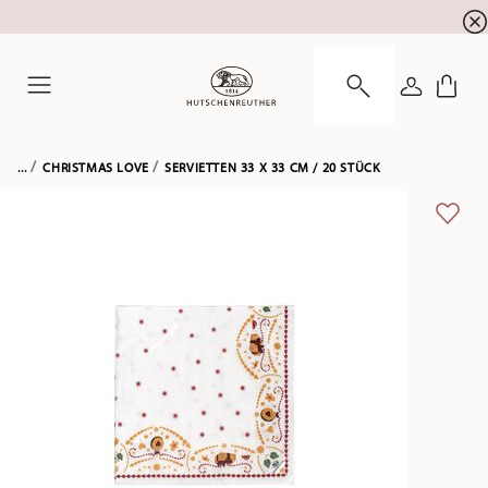
Newsletter-Anmeldung
10 % Rabatt für Ihre
!
ANMELDE
Menu
...
CHRISTMAS LOVE
SERVIETTEN 33 X 33 CM / 20 STÜCK
ADD 