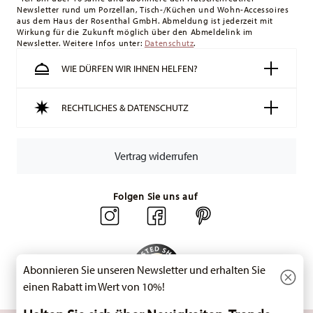
Newsletter rund um Porzellan, Tisch-/Küchen und Wohn-Accessoires
Schweiz:
Lieferungen in die Schweiz sind ab 49,90 CHF
aus dem Haus der Rosenthal GmbH. Abmeldung ist jederzeit mit
versandkostenfrei. Unter einem Bestellwert von 49,90 CHF
Wirkung für die Zukunft möglich über den Abmeldelink im
Newsletter. Weitere Infos unter:
liegen die Versandkosten bei 36,90 CHF.
Datenschutz
.
Tracking:
Sie erhalten per E-Mail einen Trackingcode, sobald
WIE DÜRFEN WIR IHNEN HELFEN?
Ihr Paket auf die Reise geht.
Lieferzeit innerhalb Deutschlands:
3-5 Werktage für
RECHTLICHES & DATENSCHUTZ
vorrätige Artikel. Sie können die Lieferzeiten in andere
Länder
hier einsehen
.
Retouren:
Für Retouren nutzen Sie bitte
Vertrag widerrufen
unseren
Retourenservice
.
Folgen Sie uns auf
Abonnieren Sie unseren Newsletter und erhalten Sie
einen Rabatt im Wert von 10%!