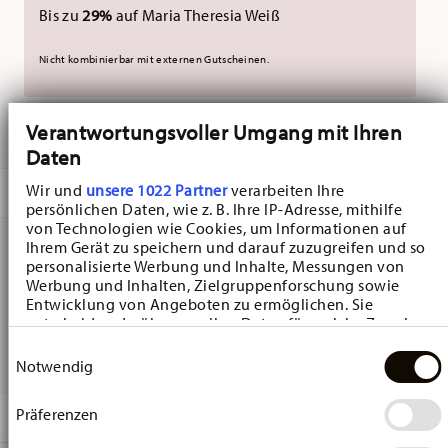
Bis zu
29%
auf Maria Theresia Weiß
Nicht kombinierbar mit externen Gutscheinen.
Verantwortungsvoller Umgang mit Ihren
GELIEFERT IN 3-5 WERKTAGEN
Daten
Wir und
unsere 1022 Partner
verarbeiten Ihre
BESCHREIBUNG
persönlichen Daten, wie z. B. Ihre IP-Adresse, mithilfe
von Technologien wie Cookies, um Informationen auf
Ihrem Gerät zu speichern und darauf zuzugreifen und so
personalisierte Werbung und Inhalte, Messungen von
Hutschenreuther Christmas Love Christmas Love
Werbung und Inhalten, Zielgruppenforschung sowie
Entwicklung von Angeboten zu ermöglichen. Sie
Servietten - Quadratisch - Ø 23,3 cm - h 2,5 cm, Porzellan
entscheiden darüber, wer Ihre Daten für welche Zwecke
Red
nutzt. Sie können Ihre Einwilligung jederzeit über die
Einwilligungsauswahl
Cookie-Erklärung oder durch Klicken auf das Privacy
Notwendig
Trigger Symbol ändern oder widerrufen
Präferenzen
Wenn Sie es erlauben, würden wir auch gerne:
DETAILS
Informationen über Ihre geografische Lage