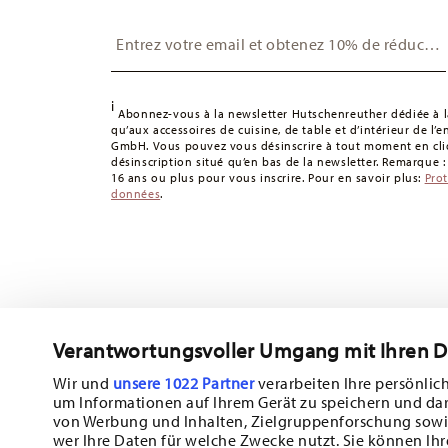
Suisse :
Les livraisons en Suisse sont gratuites à partir
Insert your email to register for the newsletters
49,90 CHF, les frais de livraison s'élèvent à 36,90 CHF.
Suivi :
Vous recevrez un code de suivi par e-mail dès que 
Délai de livraison en France :
5-7 jours ouvrables pour le
délais de livraison vers d'autres pays
ici
.
i
Abonnez-vous à la newsletter Hutschenreuther dédiée à la
Retours :
Pour les retours, veuillez utiliser notre
service 
qu’aux accessoires de cuisine, de table et d’intérieur de l’
GmbH. Vous pouvez vous désinscrire à tout moment en cliq
désinscription situé qu’en bas de la newsletter. Remarque 
16 ans ou plus pour vous inscrire. Pour en savoir plus:
Pro
données
.
Verantwortungsvoller Umgang mit Ihren 
Abonnez-vous à notre newsletter et recevez une réduction d
Wir und
unsere 1022 Partner
verarbeiten Ihre persönlich
um Informationen auf Ihrem Gerät zu speichern und da
Tiens-toi au courant des nouveautés, de
von Werbung und Inhalten, Zielgruppenforschung sowi
wer Ihre Daten für welche Zwecke nutzt. Sie können Ihr