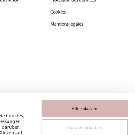
Cookies
Mentions légales
Alle zulassen
wie Cookies,
 Messungen
 darüber,
Auswahl erlauben
Klicken auf