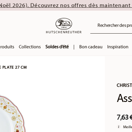
couvrez nos offres dès maintenant !
Rechercher des prod
roduits
Collections
Soldes d’été
|
Bon cadeau
Inspiration
E PLATE 27 CM
CHRIS
Ass
7,63 
Meill