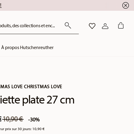
uits, des collections et enc...
LISTE DE SOUHAITS
CONNEXION
À propos Hutschenreuther
TMAS LOVE CHRISTMAS LOVE
iette plate 27 cm
Price reduced from
to
€
10,90 €
-30%
eur prix sur 30 jours:
10,90 €