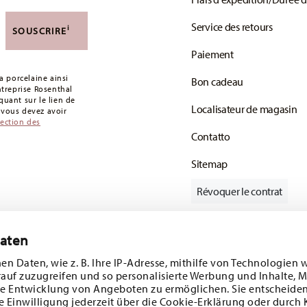
 de 49,90 CHF. Pour toute commande inférieure à
Service des retours
i
SOUSCRIRE
votre colis aura été expédié.
Paiement
s articles en stock. Vous pouvez consulter les
 porcelaine ainsi
Bon cadeau
de retour
.
entreprise Rosenthal
uant sur le lien de
Localisateur de magasin
: vous devez avoir
tection des
Contatto
Sitemap
Révoquer le contrat
Daten
Suivez-nous sur
e 10%!
en Daten, wie z. B. Ihre IP-Adresse, mithilfe von Technologien 
rauf zuzugreifen und so personalisierte Werbung und Inhalte,
s tendances et
e Entwicklung von Angeboten zu ermöglichen. Sie entscheiden
e Einwilligung jederzeit über die Cookie-Erklärung oder durch 