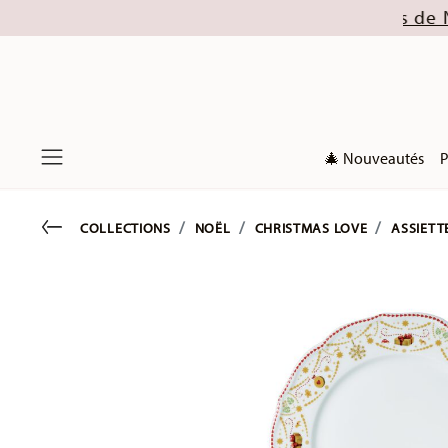
squ'à 32 % (exclu. collections de Noël 2026). Dé
🎄 Nouveautés
P
Menu
Go back
COLLECTIONS
NOËL
CHRISTMAS LOVE
ASSIETT