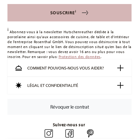
s'appliquent. Pour les livraisons en France, ceux-ci s'élèvent
à 12,90 €. Pour tous les autres pays, vous pouvez consulter
i
SOUSCRIRE
les frais de livraison
ici
.
Royaume-Uni :
Pour les livraisons au Royaume-Uni, le
i
montant minimum de commande est de 135 £. La livraison
Abonnez-vous à la newsletter Hutschenreuther dédiée à la
porcelaine ainsi qu’aux accessoires de cuisine, de table et d’intérieur
est offerte.
de l’entreprise Rosenthal GmbH. Vous pouvez vous désinscrire à tout
Suisse :
Les livraisons en Suisse sont gratuites à partir de
moment en cliquant sur le lien de désinscription situé qu’en bas de la
newsletter. Remarque : vous devez avoir 16 ans ou plus pour vous
49,90 CHF. Pour toute commande inférieure à 49,90 CHF, les
inscrire. Pour en savoir plus:
Protection des données
.
frais de livraison s'élèvent à 36,90 CHF.
Suivi :
Vous recevrez un code de suivi par e-mail dès que
COMMENT POUVONS-NOUS VOUS AIDER?
votre colis aura été expédié.
Délai de livraison en France :
5-7 jours ouvrables pour les
LÉGAL ET CONFIDENTIALITÉ
articles en stock. Vous pouvez consulter les délais de
livraison vers d'autres pays
ici
.
Retours :
Pour les retours, veuillez utiliser notre
service de
Révoquer le contrat
retour
.
Suivez-nous sur