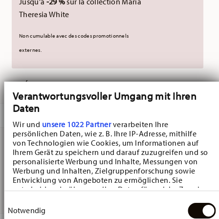
Jusqu'à
-29 %
sur la collection Maria
Theresia White
Non cumulable avec des codes promotionnels
externes.
LIVRÉ EN 5-7 JOURS OUVRABLES
Verantwortungsvoller Umgang mit Ihren
Daten
DESCRIPTION
Wir und
unsere 1022 Partner
verarbeiten Ihre
persönlichen Daten, wie z. B. Ihre IP-Adresse, mithilfe
von Technologien wie Cookies, um Informationen auf
Ihrem Gerät zu speichern und darauf zuzugreifen und so
Hutschenreuther Christmas Love Christmas Love Jumbo
personalisierte Werbung und Inhalte, Messungen von
cup - Rond - 17,5 cm x 17,5 cm - h 7,6 cm - 0,430 l,
Werbung und Inhalten, Zielgruppenforschung sowie
Entwicklung von Angeboten zu ermöglichen. Sie
Porcelaine
entscheiden darüber, wer Ihre Daten für welche Zwecke
nutzt. Sie können Ihre Einwilligung jederzeit über die
Einwilligungsauswahl
Cookie-Erklärung oder durch Klicken auf das Privacy
Notwendig
Trigger Symbol ändern oder widerrufen