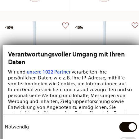
-10%
-10%
Verantwortungsvoller Umgang mit Ihren
Daten
Wir und
unsere 1022 Partner
verarbeiten Ihre
persönlichen Daten, wie z. B. Ihre IP-Adresse, mithilfe
von Technologien wie Cookies, um Informationen auf
Ihrem Gerät zu speichern und darauf zuzugreifen und so
personalisierte Werbung und Inhalte, Messungen von
Collector's Items Easter Narzisse gelb
Collector's Items Easter Narzisse weiss
Werbung und Inhalten, Zielgruppenforschung sowie
Entwicklung von Angeboten zu ermöglichen. Sie
Porcelain mini-heart
Porcelain mini-heart
entscheiden darüber, wer Ihre Daten für welche Zwecke
Price reduced from
to
Price reduced fr
to
£13.05
£14.50
£13.05
£14.50
nutzt. Sie können Ihre Einwilligung jederzeit über die
Einwilligungsauswahl
Cookie-Erklärung oder durch Klicken auf das Privacy
30-day best price:
£14.50
30-day best price:
£14.50
Notwendig
Trigger Symbol ändern oder widerrufen