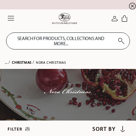
Summer SALE! Get EXTRA 5% OFF and save up to 
☀️
LOGIN
Menu
SEARCH FOR PRODUCTS, COLLECTIONS AND
MORE...
...
CHRISTMAS
NORA CHRISTMAS
Nora Christmas
FILTER