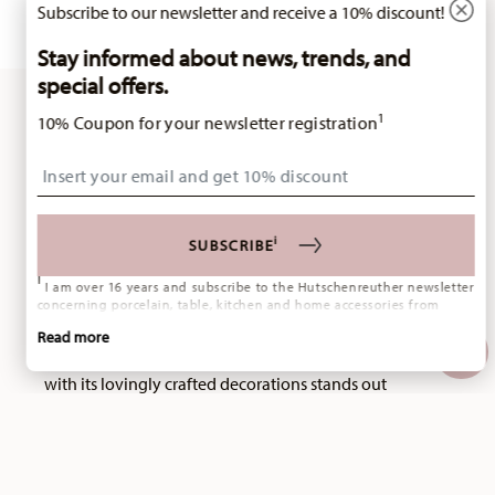
Subscribe to our newsletter and receive a 10% discount!
Stay informed about news, trends, and
special offers.
1
10% Coupon for your newsletter registration
Insert your email to register for the newsletters
You have seen 19 of 19 products
i
SUBSCRIBE
Typical Christmas! Red, green and gold characterise the
i
I am over 16 years and subscribe to the Hutschenreuther newsletter
new Christmas service from Hutschenreuther. “Nora
concerning porcelain, table, kitchen and home accessories from
Rosenthal GmbH. Cancellation is possible at any time with effect for
Christmas” has a fine, yet nostalgic, look and invites you
Read more
the future via the unsubscribe link in the newsletter. Please find
to enjoy a cosy Advent coffee. The intricate garland
more information here:
Data Privacy
.
with its lovingly crafted decorations stands out
particularly well against the warm colouring of the
bone china crockery.
Services