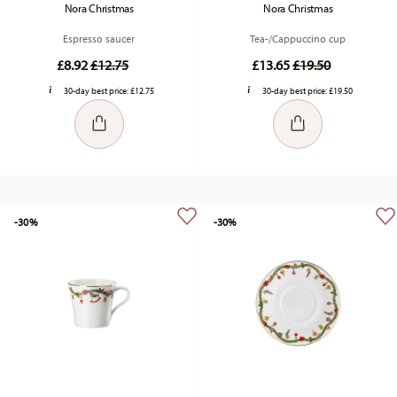
Nora Christmas
Nora Christmas
Espresso saucer
Tea-/Cappuccino cup
Price reduced from
to
Price reduced fr
to
£8.92
£12.75
£13.65
£19.50
30-day best price:
£12.75
30-day best price:
£19.50
-30%
-30%