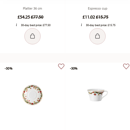
Platter 36 cm
Espresso cup
Price reduced from
to
Price reduced fr
to
£54.25
£77.50
£11.02
£15.75
30-day best price:
£77.50
30-day best price:
£15.75
-30%
-30%