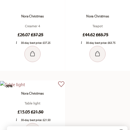
Nora Christmas
Nora Christmas
Creamer 4
Teapot
Price reduced from
to
Price reduced fr
to
£26.07
£37.25
£44.62
£63.75
30-day best price:
£37.25
30-day best price:
£63.75
-30%
Nora Christmas
Table light
Price reduced from
to
£15.05
£21.50
30-day best price:
£21.50