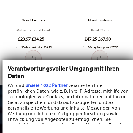
Nora Christmas
Nora Christmas
Multi-functional bowl
Bowl 26 cm
Price reduced from
to
Price reduced fr
to
£23.97
£34.25
£47.25
£67.50
30-day best price:
£34.25
30-day best price:
£67.50
Verantwortungsvoller Umgang mit Ihren
Daten
Wir und
unsere 1022 Partner
verarbeiten Ihre
persönlichen Daten, wie z. B. Ihre IP-Adresse, mithilfe von
Technologien wie Cookies, um Informationen auf Ihrem
Gerät zu speichern und darauf zuzugreifen und so
personalisierte Werbung und Inhalte, Messungen von
Werbung und Inhalten, Zielgruppenforschung sowie
Entwicklung von Angeboten zu ermöglichen. Sie
entscheiden darüber, wer Ihre Daten für welche Zwecke
nutzt. Sie können Ihre Einwilligung jederzeit über die