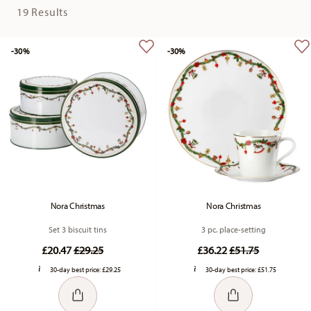
19 Results
-30%
-30%
Nora Christmas
Nora Christmas
Set 3 biscuit tins
3 pc. place-setting
Price reduced from
to
Price reduced fr
to
£20.47
£29.25
£36.22
£51.75
30-day best price:
£29.25
30-day best price:
£51.75