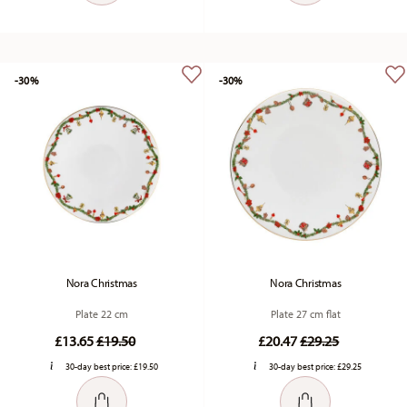
-30%
-30%
Nora Christmas
Nora Christmas
Plate 22 cm
Plate 27 cm flat
Price reduced from
to
Price reduced fr
to
£13.65
£19.50
£20.47
£29.25
30-day best price:
£19.50
30-day best price:
£29.25