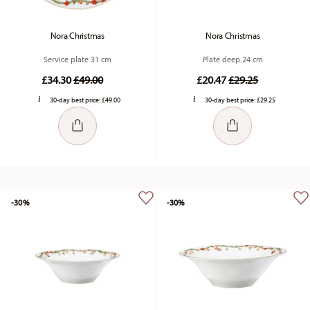
Nora Christmas
Nora Christmas
Service plate 31 cm
Plate deep 24 cm
Price reduced from
to
Price reduced fr
to
£34.30
£49.00
£20.47
£29.25
30-day best price:
£49.00
30-day best price:
£29.25
-30%
-30%