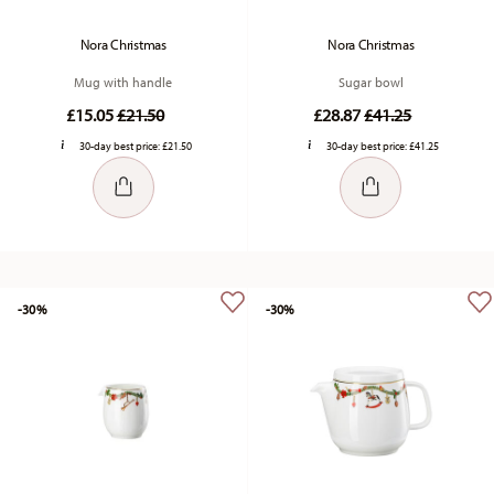
Nora Christmas
Nora Christmas
Mug with handle
Sugar bowl
Price reduced from
to
Price reduced fr
to
£15.05
£21.50
£28.87
£41.25
30-day best price:
£21.50
30-day best price:
£41.25
-30%
-30%