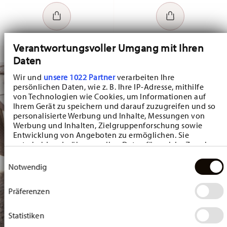
Verantwortungsvoller Umgang mit Ihren
Daten
Wir und
unsere 1022 Partner
verarbeiten Ihre
persönlichen Daten, wie z. B. Ihre IP-Adresse, mithilfe
von Technologien wie Cookies, um Informationen auf
Ihrem Gerät zu speichern und darauf zuzugreifen und so
personalisierte Werbung und Inhalte, Messungen von
Werbung und Inhalten, Zielgruppenforschung sowie
Entwicklung von Angeboten zu ermöglichen. Sie
entscheiden darüber, wer Ihre Daten für welche Zwecke
nutzt. Sie können Ihre Einwilligung jederzeit über die
Einwilligungsauswahl
Cookie-Erklärung oder durch Klicken auf das Privacy
Notwendig
Trigger Symbol ändern oder widerrufen
Präferenzen
Wenn Sie es erlauben, würden wir auch gerne:
Informationen über Ihre geografische Lage
erfassen, welche bis auf einige Meter genau sein
Statistiken
können
Ihr Gerät durch aktives Scannen nach bestimmten
Marketing
Merkmalen (Fingerprinting) identifizieren