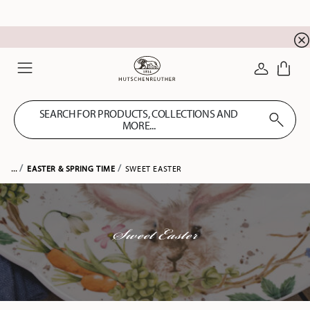
newsletter registration
10 % discount for your
!
LOGIN
Menu
SEARCH FOR PRODUCTS, COLLECTIONS AND
MORE...
...
EASTER & SPRING TIME
SWEET EASTER
Sweet Easter
FILTER