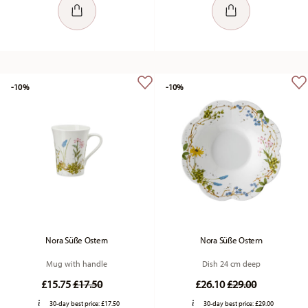
-10%
-10%
Nora Süße Ostern
Nora Süße Ostern
Mug with handle
Dish 24 cm deep
Price reduced from
to
Price reduced fr
to
£15.75
£17.50
£26.10
£29.00
30-day best price:
£17.50
30-day best price:
£29.00