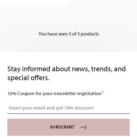
You have seen 5 of 5 products
Services
Footer
Stay informed about news, trends, and
special offers.
1
10% Coupon for your newsletter registration
Insert your email to register for the newsletters
i
SUBSCRIBE
i
I am over 16 years and subscribe to the Hutschenreuther newsletter