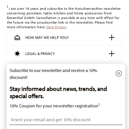
concerning porcelain, table, kitchen and home accessories from
Rosenthal GmbH. Cancellation is possible at any time with effect for
the future via the unsubscribe link in the newsletter. Please find
more information here:
Data Privacy
.
HOW MAY WE HELP YOU?
LEGAL & PRIVACY
Subscribe to our newsletter and receive a 10%
Withdraw Contract
discount!
Stay informed about news, trends, and
Follow us on
special offers.
1
10% Coupon for your newsletter registration
Insert your email to register for the newsletters
i
SUBSCRIBE